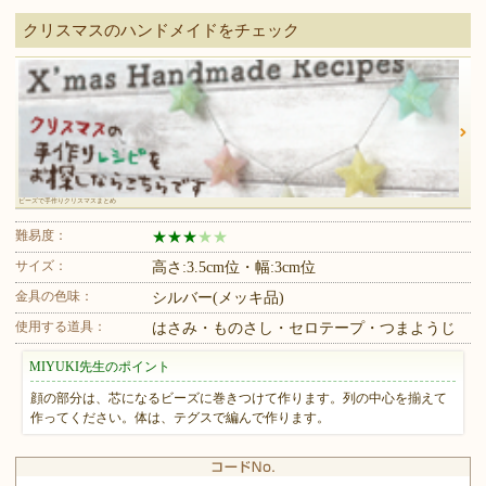
クリスマスのハンドメイドをチェック
ビーズで手作りクリスマスまとめ
難易度：
★
★
★
★
★
サイズ：
高さ:3.5cm位・幅:3cm位
金具の色味：
シルバー(メッキ品)
使用する道具：
はさみ・ものさし・セロテープ・つまようじ
MIYUKI先生のポイント
顔の部分は、芯になるビーズに巻きつけて作ります。列の中心を揃えて
作ってください。体は、テグスで編んで作ります。