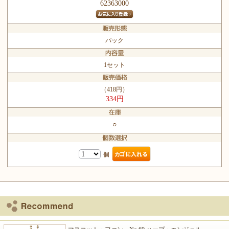
62363000
パック
1セット
（418円）
334円
○
個