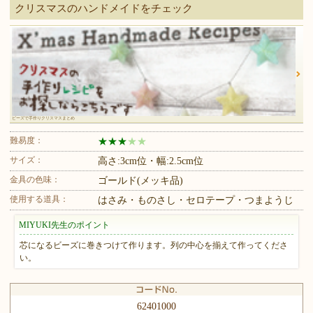
クリスマスのハンドメイドをチェック
ビーズで手作りクリスマスまとめ
難易度：
★
★
★
★
★
サイズ：
高さ:3cm位・幅:2.5cm位
金具の色味：
ゴールド(メッキ品)
使用する道具：
はさみ・ものさし・セロテープ・つまようじ
MIYUKI先生のポイント
芯になるビーズに巻きつけて作ります。列の中心を揃えて作ってくださ
い。
62401000