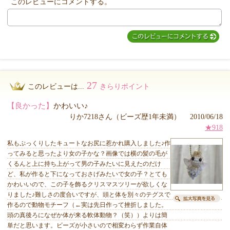
このレビューにコメントする。
MIYUKI先生からのコメント
27
このレビューは...
きらりポイント
【良かった】
かわいい♪
りか7218さん（ビーズ歴1年未満） 2010/06/18
★918
私もぷっくりしたキュートなお尻に惹かれ購入しました♪作
ってみると思ったより女の子かな？画像では横の髪の毛が
くるんと上に持ち上がって男の子みたいに見えたのだけ
ど、私が作ると下になっておさげみたいで女の子？とても
かわいいので、この子を飾るクリスマスツリーが欲しくな
りました♪難しさの度合いですが、頭と体を別々のテグスで
作るので動物モチーフ（←実は先日作って挫折しました。
頭の真後ろになぜか体が来る軟体動物？（笑））よりは簡
単だと思います。ビーズが小さいので相変わらず作業自体