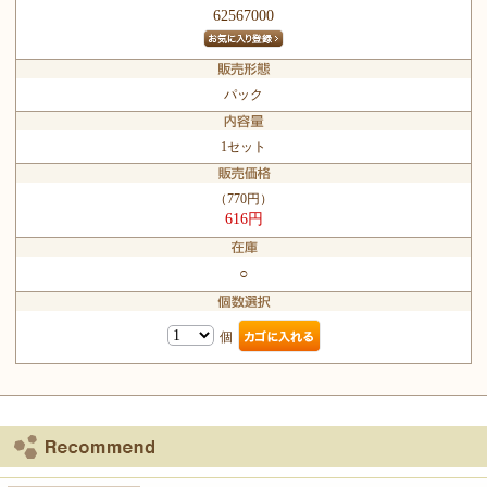
62567000
パック
1セット
（770円）
616円
○
個