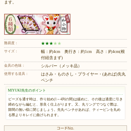
ます。
難易度：
★
★
★
★
★
サイズ：
幅：約4cm 奥行き：約1cm 高さ：約4cm(根
付紐含まず)
金具の色味：
シルバー（メッキ品）
使用する道具：
はさみ・ものさし・プライヤー・(あれば)先丸
ペンチ
MIYUKI先生のポイント
ビーズを通す時は、作り始め(1～4列の間)は緩めに、その後は適度に引き
締めながら編むと、形良く仕上がります。又、丸リングでつなぐ際は、
隙間の無い様に閉じましょう。先丸ペンチがあれば、ティーピンを丸め
る際よりキレイに曲げられます。