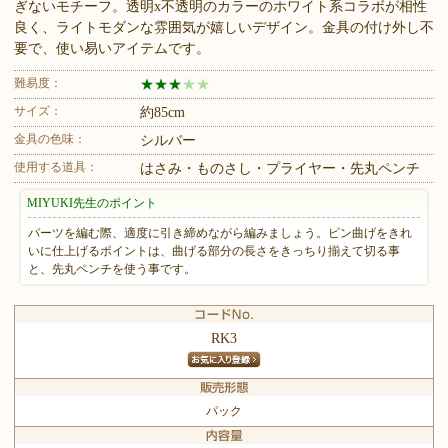
ぎないモチーフ。透明x不透明のカラーのホワイト系コラボが相性
良く、ライトモダンな雰囲気が嬉しいデザイン。金具の付け外し不
要で、使い易いアイテムです。
難易度：
★
★
★
★
★
サイズ：
約85cm
金具の色味：
シルバー
使用する道具：
はさみ・ものさし・プライヤー・先丸ペンチ
MIYUKI先生のポイント
パーツを編む際、適度に引き締めながら編みましょう。ピン曲げをきれ
いに仕上げるポイントは、曲げる部分の長さをきっちり揃えて切る事
と、先丸ペンチを使う事です。
RK3
パック