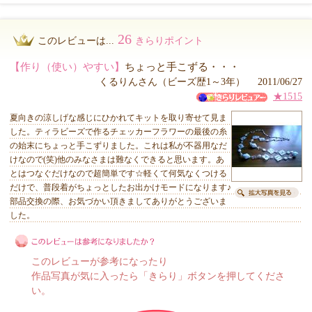
26
このレビューは...
きらりポイント
【作り（使い）やすい】
ちょっと手こずる・・・
くるりんさん（ビーズ歴1～3年） 2011/06/27
★1515
夏向きの涼しげな感じにひかれてキットを取り寄せて見ま
した。ティラビーズで作るチェッカーフラワーの最後の糸
の始末にちょっと手こずりました。これは私が不器用なだ
けなので(笑)他のみなさまは難なくできると思います。あ
とはつなぐだけなので超簡単です☆軽くて何気なくつける
だけで、普段着がちょっとしたお出かけモードになります♪
部品交換の際、お気づかい頂きましてありがとうございま
した。
このレビューが参考になったり
作品写真が気に入ったら「きらり」ボタンを押してくださ
い。