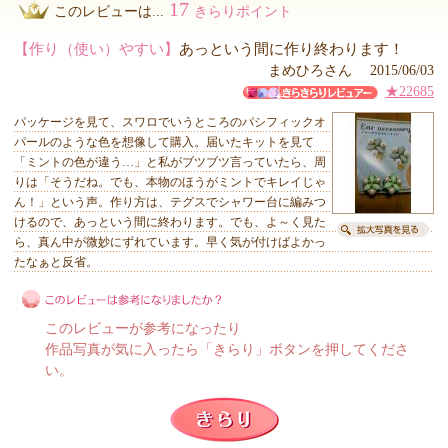
17
このレビューは...
きらりポイント
【作り（使い）やすい】
あっという間に作り終わります！
まめひろさん 2015/06/03
★22685
パッケージを見て、スワロでいうところのパシフィックオ
パールのような色を想像して購入。届いたキットを見て
「ミントの色が違う…」と私がブツブツ言っていたら、周
りは「そうだね。でも、本物のほうがミントでキレイじゃ
ん！」という声。作り方は、テグスでシャワー台に編みつ
けるので、あっという間に終わります。でも、よ～く見た
ら、真ん中が微妙にずれています。早く気が付けばよかっ
たなぁと反省。
このレビューが参考になったり
作品写真が気に入ったら「きらり」ボタンを押してくださ
い。
このレビューは参考になりましたか？