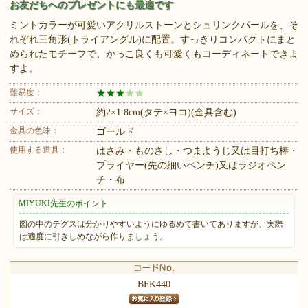
お友だちへのプレゼントにも最適です
ミントカラーが可愛いアクリルストーンとシュリンクパールを、そ
れぞれ三角形(トライアングル)に配置。すっきりコンパクトにまと
められたモチーフで、かっこ良くも可愛くもコーディネートできま
すよ。
難易度：
★
★
★
★
★
サイズ：
約2×1.8cm(タテ×ヨコ)(金具含む)
金具の色味：
ゴールド
使用する道具：
はさみ・ものさし・つまようじ又は目打ち棒・
プライヤー(先の細いペンチ)又はラジオペン
チ・布
MIYUKI先生のポイント
図の中のテグスは分かりやすいようにゆるめて書いてありますが、実際
は適度に引きしめながら作りましょう。
BFK440