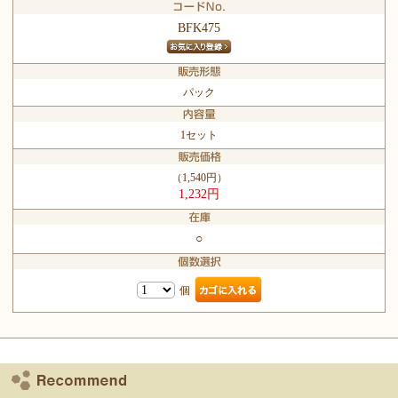
BFK475
パック
1セット
（1,540円）
1,232円
○
個