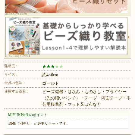
はじめてさんでも安心の箱
レッスン1～4のステップで上達
難易度：
★
★
★
★
★
サイズ：
約4×6cm
金具の色味：
ゴールド
使用する道具：
ビーズ織機・はさみ・ものさし・プライヤー
（先の細いペンチ）・テープ・両面テープ・手
芸用接着剤・マット又は布など
MIYUKI先生のポイント
織機（別売り）が必要なキットです。