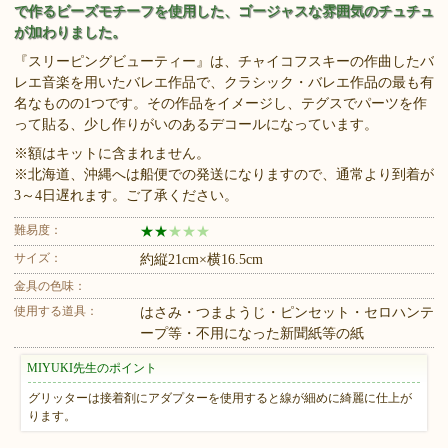
で作るビーズモチーフを使用した、ゴージャスな雰囲気のチュチュ
が加わりました。
『スリーピングビューティー』は、チャイコフスキーの作曲したバ
レエ音楽を用いたバレエ作品で、クラシック・バレエ作品の最も有
名なものの1つです。その作品をイメージし、テグスでパーツを作
って貼る、少し作りがいのあるデコールになっています。
※額はキットに含まれません。
※北海道、沖縄へは船便での発送になりますので、通常より到着が
3～4日遅れます。ご了承ください。
難易度：
★
★
★
★
★
サイズ：
約縦21cm×横16.5cm
金具の色味：
使用する道具：
はさみ・つまようじ・ピンセット・セロハンテ
ープ等・不用になった新聞紙等の紙
MIYUKI先生のポイント
グリッターは接着剤にアダプターを使用すると線が細めに綺麗に仕上が
ります。