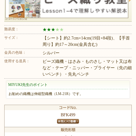
はじめてさんでも安心の箱
難易度：
★
★
★
★
★
サイズ：
【シート】約2.7cm×14cm(19目×84段)、【手首
周り】約17～20cm(金具含む)
金具の色味：
シルバー
使用する道具：
ビーズ織機・はさみ・ものさし・マット又は布
など・テープ・ニッパー・プライヤー（先の細
いペンチ）・先丸ペンチ
MIYUKI先生のポイント
お勧めの織機は伸縮型織機（LM-21R）です。
BFK499