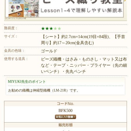
はじめてさんでも安心の箱
難易度：
★
★
★
★
★
サイズ：
【シート】約2.7cm×14cm(19目×84段)、【手首
周り】約17～20cm(金具含む)
金具の色味：
ゴールド
使用する道具：
ビーズ織機・はさみ・ものさし・マット又は布
など・テープ・ニッパー・プライヤー（先の細
いペンチ）・先丸ペンチ
MIYUKI先生のポイント
お勧めの織機は伸縮型織機（LM-21R）です。
BFK500