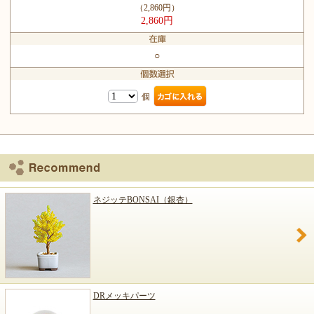
（2,860円）
2,860円
○
個
ネジッテBONSAI（銀杏）
DRメッキパーツ