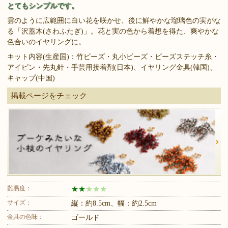
とてもシンプルです。
雲のように広範囲に白い花を咲かせ、後に鮮やかな瑠璃色の実がな
る「沢蓋木(さわふたぎ)」。花と実の色から着想を得た、爽やかな
色合いのイヤリングに。
キット内容(生産国)：竹ビーズ・丸小ビーズ・ビーズステッチ糸・
アイピン・先丸針・手芸用接着剤(日本)、イヤリング金具(韓国)、
キャップ(中国)
掲載ページをチェック
難易度：
★
★
★
★
★
サイズ：
縦：約8.5cm、幅：約2.5cm
金具の色味：
ゴールド