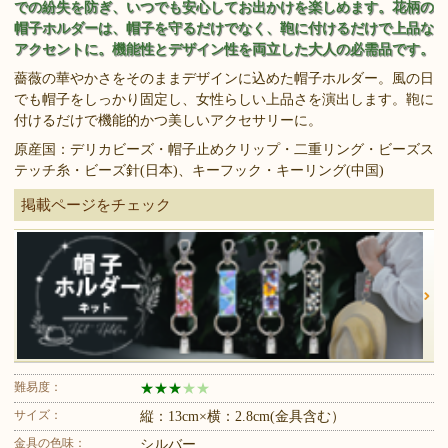
での紛失を防ぎ、いつでも安心してお出かけを楽しめます。花柄の
帽子ホルダーは、帽子を守るだけでなく、鞄に付けるだけで上品な
アクセントに。機能性とデザイン性を両立した大人の必需品です。
薔薇の華やかさをそのままデザインに込めた帽子ホルダー。風の日
でも帽子をしっかり固定し、女性らしい上品さを演出します。鞄に
付けるだけで機能的かつ美しいアクセサリーに。
原産国：デリカビーズ・帽子止めクリップ・二重リング・ビーズス
テッチ糸・ビーズ針(日本)、キーフック・キーリング(中国)
掲載ページをチェック
難易度：
★
★
★
★
★
サイズ：
縦：13cm×横：2.8cm(金具含む）
金具の色味：
シルバー