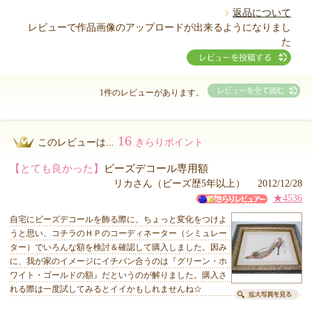
返品について
レビューで作品画像のアップロードが出来るようになりまし
た
1件のレビューがあります。
16
このレビューは...
きらりポイント
【とても良かった】
ビーズデコール専用額
リカさん（ビーズ歴5年以上） 2012/12/28
★4536
自宅にビーズデコールを飾る際に、ちょっと変化をつけよ
うと思い、コチラのＨＰのコーディネーター（シミュレー
ター）でいろんな額を検討＆確認して購入しました。因み
に、我が家のイメージにイチバン合うのは『グリーン・ホ
ワイト・ゴールドの額』だというのが解りました。購入さ
れる際は一度試してみるとイイかもしれませんね☆