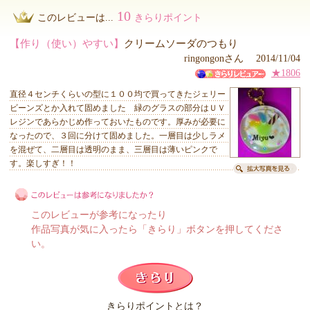
10
このレビューは...
きらりポイント
【作り（使い）やすい】
クリームソーダのつもり
ringongonさん 2014/11/04
★1806
直径４センチくらいの型に１００均で買ってきたジェリー
ビーンズとか入れて固めました 緑のグラスの部分はＵＶ
レジンであらかじめ作っておいたものです。厚みが必要に
なったので、３回に分けて固めました。一層目は少しラメ
を混ぜて、二層目は透明のまま、三層目は薄いピンクで
す。楽しすぎ！！
このレビューが参考になったり
作品写真が気に入ったら「きらり」ボタンを押してくださ
い。
このレビューは参考になりましたか？
きらりポイントとは？