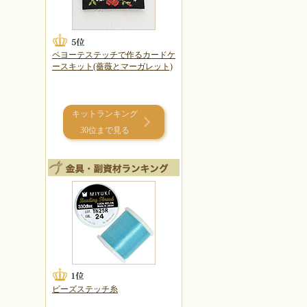
ペヨーテステッチで作るカードケ
ースキット(薔薇とマーガレット)
キットランキング
30位まで見る
ビーズステッチ糸