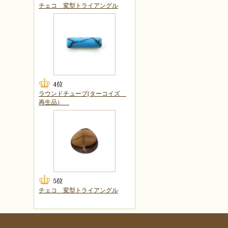
チェコ 変型トライアングル
ラウンドチューブ(ターコイズ
再生品）
チェコ 変型トライアングル