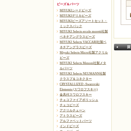
ビーズ＆パーツ
MIYUKIシードビーズ
MIYUKIデリカビーズ
MIYUKIビーズアソートセット・
ミックスパック
MIYUKI Selects ercole moretti社製
ベネチアングラスビーズ
MIYUKI Selects VACCARI社製ベ
ネチアングラスビーズ
Miyuki Selects Micro社製アクリル
ビーズ
MIYUKI Selects Menoni社製メタ
ルパーツ
MIYUKI Selects NEUMANN社製
クラスプ＆コネクター
CRYSTALLIZED -Swarovski
戻る
Elements (スワロフスキー)
金具付スワロフスキー
チェコファイアポリッシュ
チェコビーズ
アクリルチェーン
アトラスビーズ
アルファベットパーツ
インドビーズ