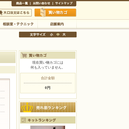
商品一覧
お問い合わせ
サイトマップ
買い物かご
口注文はこちら
相談室・テクニック
店舗案内
現在買い物カゴには
何も入っていません。
文字サイズの変更
小
中
大
合計金額
0円