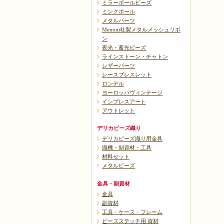
ミラーボールビーズ
ミンクボール
メタルパーツ
Menoni社製メタルメッシュリボ
ン
夜光・蓄光ビーズ
ラインストーン・チャトン
レザーパーツ
レースブレスレット
ロンデル
ヨーロッパヴィンテージ
インプレスアート
アウトレット
デリカビーズ織り
デリカビーズ織り用金具
織機・副資材・工具
材料セット
メタルビーズ
金具・副資材
金具
副資材
工具・ケース・フレーム
ビーズステッチ用 資材