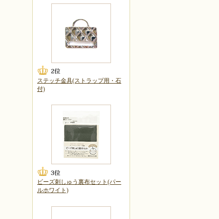
ステッチ金具(ストラップ用・石
付)
ビーズ刺しゅう裏布セット(パー
ルホワイト)