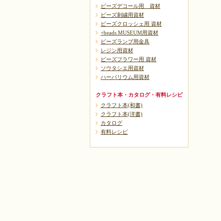
ビーズデコール用 資材
ビーズ刺繍用資材
ビーズクロッシェ用 資材
+beads MUSEUM用資材
ビーズランプ用金具
レジン用資材
ビーズフラワー用 資材
ソウタシエ用資材
ハーバリウム用資材
クラフト本・カタログ・有料レシピ
クラフト本(和書)
クラフト本(洋書)
カタログ
有料レシピ