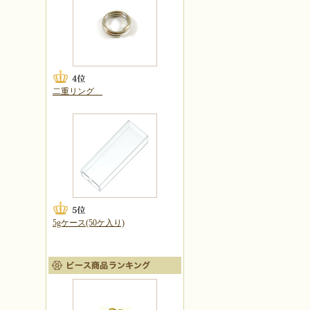
二重リング
5gケース(50ケ入り)