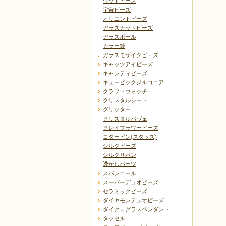
ウッドビーズ
宇宙ビーズ
オリエントビーズ
ガラスカットビーズ
ガラスボール
カラー鈴
ガラスモザイクビ－ズ
キャッツアイビーズ
キャンディビーズ
キュービックジルコニア
クラフトウォッチ
クリスタルシート
グリッター
クリスタルパヴェ
クレイフラワービーズ
コターピン(スタッズ)
シルクビーズ
シルクリボン
透かしパーツ
スパンコール
スーパーデュオビーズ
セラミックビーズ
ダイヤモンデュオビーズ
ダイクログラスペンダント
タッセル