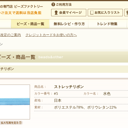
・アクセサリーの専門店
 改定のご案内
クレジットカードをお使いの方へ
ボン
ご利用方法
 5,000円以上のご注文で送料は当店が負担いたします
の専門店 ビーズファクトリー 5,000円以上のご注文で送料は当店が負担いたします
会員マイページ
お気に入りリスト
大
ビーズ・商品一覧
無料レシピ・作り方
トレンド特集
ッチリボン
商品名：
ストレッチリボン
カラー番号：
#5
カラー名：
水色
産地：
日本
素材：
ポリエステル78%、ポリウレタン22%