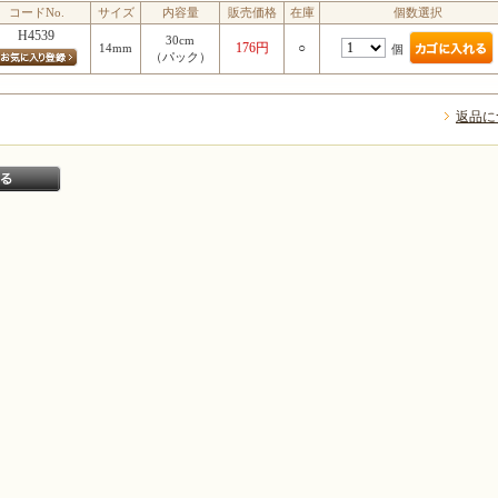
コードNo.
サイズ
内容量
販売価格
在庫
個数選択
H4539
30cm
176円
○
14mm
個
（パック）
返品に