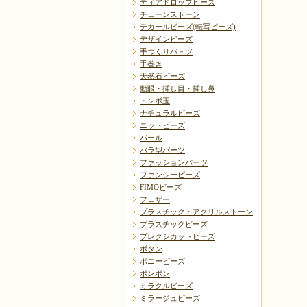
ティアドロップビーズ
チェーンストーン
デカールビーズ(転写ビーズ)
デザインビーズ
手づくりパ－ツ
手巻き
天然石ビーズ
動眼・挿し目・挿し鼻
トンボ玉
ナチュラルビーズ
ニットビーズ
パール
バラ型パーツ
ファッションパーツ
ファンシービーズ
FIMOビーズ
フェザー
プラスチック・アクリルストーン
プラスチックビーズ
プレクシカットビーズ
ボタン
ポニービーズ
ポンポン
ミラクルビーズ
ミラージュビーズ