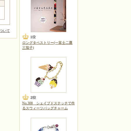
ついて
ロングタペストリー(一富士二鷹
三茄子)
No.308 シェイプドステッチで作
るスウィーツバッグチャーム