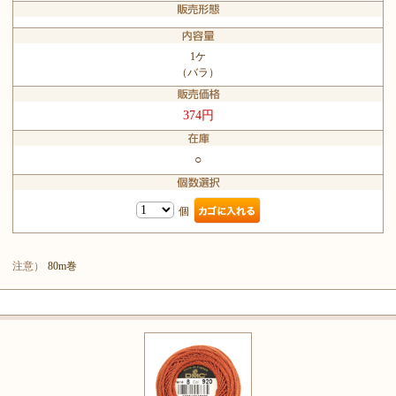
1ケ
（バラ）
374円
○
個
注意）
80m巻