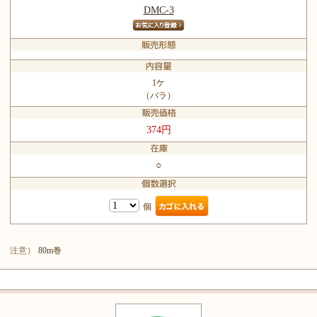
DMC-3
1ケ
（バラ）
374円
○
個
注意）
80m巻