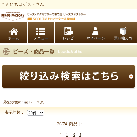
こんにちはゲストさん
ビーズファクトリー ビーズ・パーツ・金具など・アクセサリーの専門店
ホーム
レシピ
マイページ
買い物カゴ
現在の検索：
レース糸
【副資材商品一覧】
表示件数：
20/74
商品中
1
2
3
4