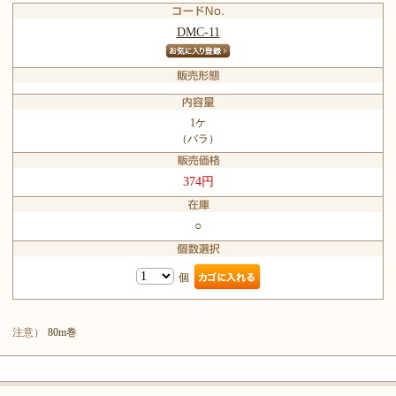
DMC-11
1ケ
（バラ）
374円
○
個
注意）
80m巻