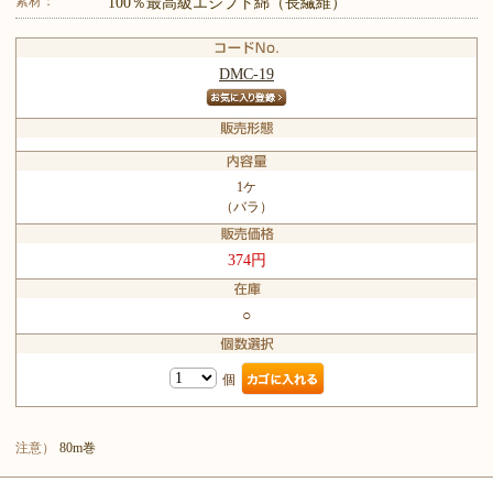
素材：
100％最高級エジプト綿（長繊維）
DMC-19
1ケ
（バラ）
374円
○
個
注意）
80m巻