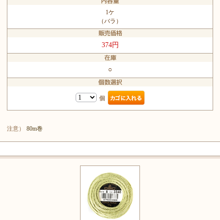
1ケ
（バラ）
374円
○
個
注意）
80m巻