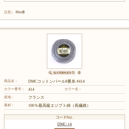
注意）
80m巻
商品名：
DMCコットンパール8番糸 #414
カラー番号：
カラー名：
414
産地：
フランス
素材：
100％最高級エジプト綿（長繊維）
DMC-14