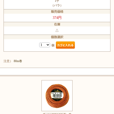
1ケ
（バラ）
374円
△
個
注意）
80m巻