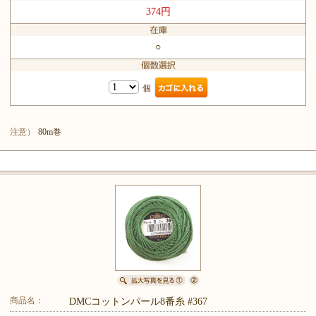
374円
○
個
注意）
80m巻
商品名：
DMCコットンパール8番糸 #367