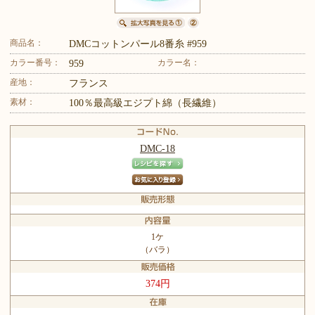
商品名：
DMCコットンパール8番糸 #959
カラー番号：
カラー名：
959
産地：
フランス
素材：
100％最高級エジプト綿（長繊維）
DMC-18
1ケ
（バラ）
374円