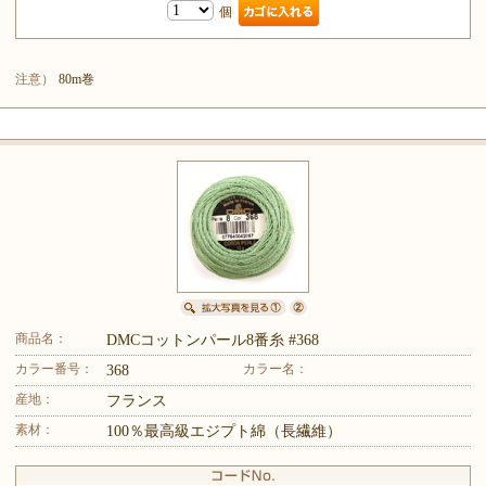
個
注意）
80m巻
商品名：
DMCコットンパール8番糸 #368
カラー番号：
カラー名：
368
産地：
フランス
素材：
100％最高級エジプト綿（長繊維）