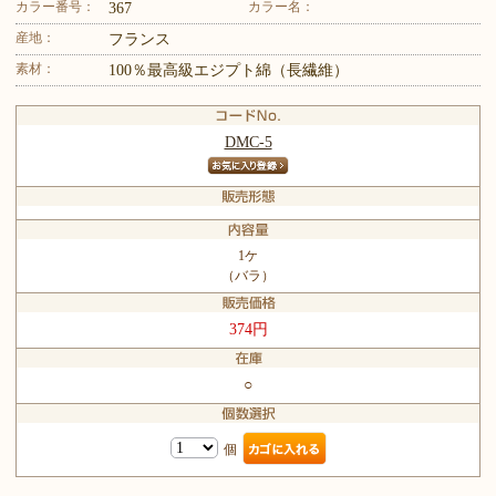
カラー番号：
カラー名：
367
産地：
フランス
素材：
100％最高級エジプト綿（長繊維）
DMC-5
1ケ
（バラ）
374円
○
個