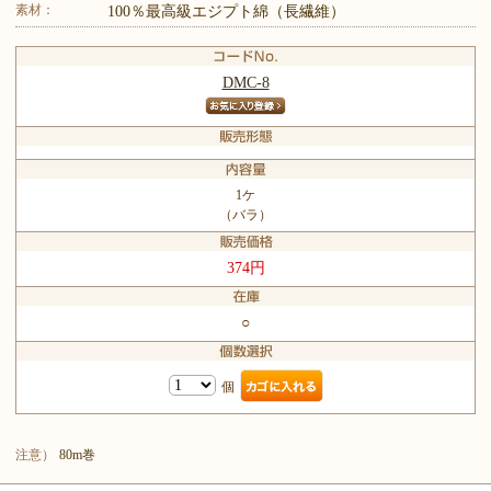
素材：
100％最高級エジプト綿（長繊維）
DMC-8
1ケ
（バラ）
374円
○
個
注意）
80m巻