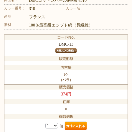
DMCコットンパール8番糸 #310
カラー番号：
カラー名：
310
産地：
フランス
素材：
100％最高級エジプト綿（長繊維）
DMC-13
1ケ
（バラ）
374円
○
個