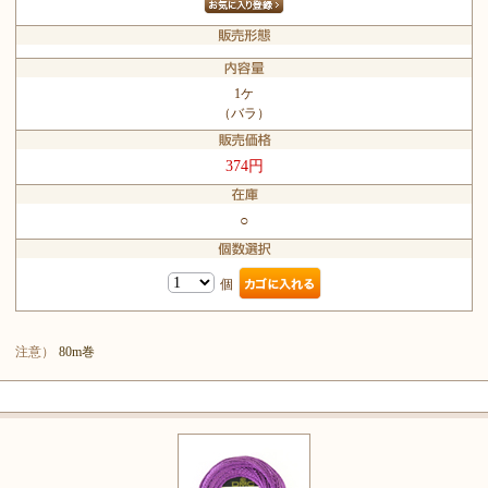
1ケ
（バラ）
374円
○
個
注意）
80m巻