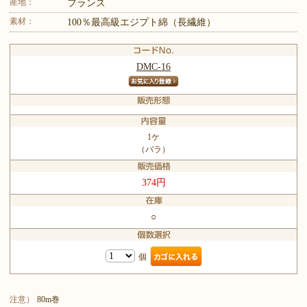
産地：
フランス
素材：
100％最高級エジプト綿（長繊維）
DMC-16
1ケ
（バラ）
374円
○
個
注意）
80m巻