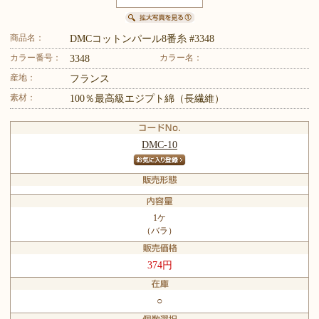
商品名：
DMCコットンパール8番糸 #3348
カラー番号：
カラー名：
3348
産地：
フランス
素材：
100％最高級エジプト綿（長繊維）
DMC-10
1ケ
（バラ）
374円
○