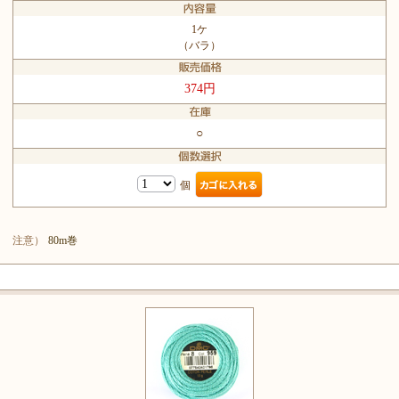
1ケ
（バラ）
374円
○
個
注意）
80m巻