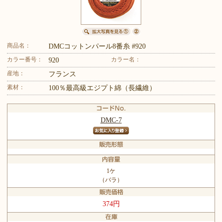
商品名：
DMCコットンパール8番糸 #920
カラー番号：
カラー名：
920
産地：
フランス
素材：
100％最高級エジプト綿（長繊維）
DMC-7
1ケ
（バラ）
374円