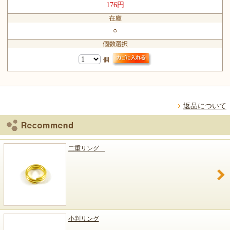
176円
○
個
返品について
二重リング
小判リング