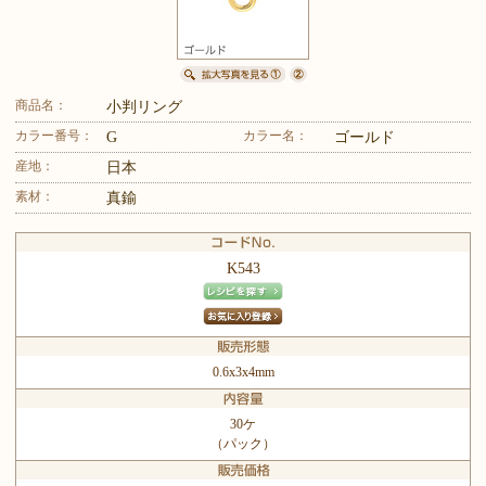
商品名：
小判リング
カラー番号：
カラー名：
G
ゴールド
産地：
日本
素材：
真鍮
K543
0.6x3x4mm
30ケ
（パック）