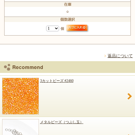
○
個
返品について
3カットビーズ #2460
メタルビーズ（つぶし玉）