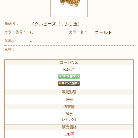
商品名：
メタルビーズ（つぶし玉）
カラー番号：
カラー名：
G
ゴールド
産地：
-
素材：
-
K4671
2mm
20ケ
（パック）
176円