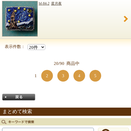
bf-84-2
星月夜
表示件数：
20/90
商品中
1
2
3
4
5
まとめて検索