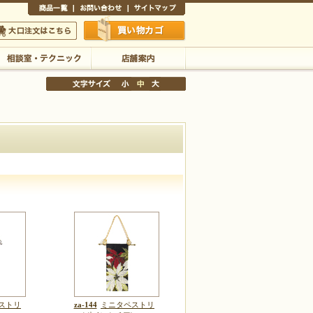
商品一覧
お問い合わせ
サイトマップ
買い物かご
口注文はこちら
相談室・テクニック
店舗案内
文字サイズの変更
小
中
大
ストリ
za-144
ミニタペストリ