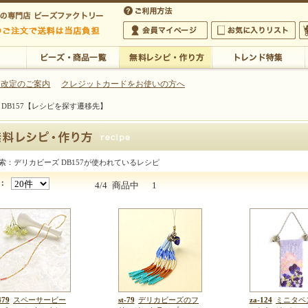
・アクセサリーの専門店
 改定のご案内
クレジットカードをお使いの方へ
 DB157【レシピを探す遷移先】
ご利用方法
 5,000円以上のご注文で送料は当店が負担いたします
の専門店 ビーズファクトリー 5,000円以上のご注文で送料は当店が負担いたします
会員マイページ
お気に入りリスト
大
ビーズ・商品一覧
無料レシピ・作り方
トレンド特集
索：デリカビーズ DB157が使われているレシピ
ズ DB157
：
4/4
商品中
1
479
スペーサービー
st-79
デリカビーズのフ
za-124
ミニタペ