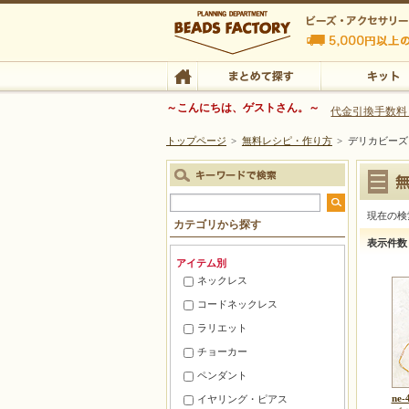
ビーズファクトリー ビーズ・パーツ・金具など
～こんにちは、ゲストさん。～
代金引換手数料
トップページ
>
無料レシピ・作り方
>
デリカビーズ
ビーズ・アクセサリーの専門店 ビーズファクトリー
ビーズ・アクセサリー
TOP
まとめて探す
キット
現在の検
カテゴリから探す
デリカビー
表示件数
アイテム別
ネックレス
コードネックレス
ラリエット
チョーカー
ペンダント
ne-
イヤリング・ピアス