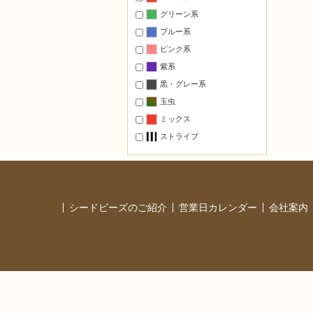
ステーショナリー
グリーン系
マグネット
ブルー系
壁のインテリア
ピンク系
置くインテリア
紫系
モチーフのみ・基本のモチーフ
黒・グレー系
ペーパークラフト
玉虫
ミックス
オススメ
ストライプ
干支
マスコット
フラワー
スポーツ
シードビーズのご紹介
営業日カレンダー
会社案内
縁起物・お守り
タペストリー
オリジナルキット カラー提案
本に掲載された作品の材料一式
レシピ付材料セット