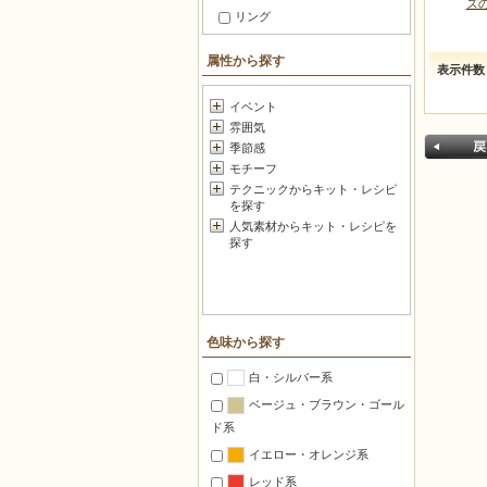
ズ
リング
ブレスレット
属性から探す
表示件数
ブローチ
足元アクセサリー
イベント
雰囲気
ヘアアクセサリー
季節感
セットアクセサリー
モチーフ
つるすインテリア
テクニックからキット・レシピ
を探す
ファッション小物
人気素材からキット・レシピを
メガネ・マスク 小物
探す
暮らしの小道具
戻る
スマートフォン・携帯
ボールチェーン飾り
色味から探す
キーホルダー・フック
白・シルバー系
チャーム
ベージュ・ブラウン・ゴール
和小物・根付け
ド系
バッグ＆グッズ
イエロー・オレンジ系
ポーチ・がま口
レッド系