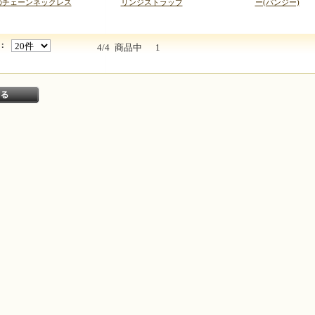
のチェーンネックレス
リンジストラップ
ー(パンジー)
：
4/4
商品中
1