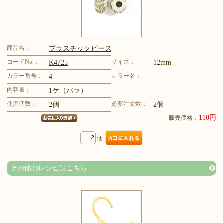
商品名：
プラスチックビーズ
コードNo.：
サイズ：
K4725
12mm
カラー番号：
カラー名：
4
内容量：
1ケ（バラ）
使用個数：
必要注文数：
2個
2個
110円
販売価格：
個
その他のレシピはこちら