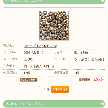
その他のレシピはこちら
商品名：
Eビーズ E2006(E1255)
コードNo.：
サイズ：
2006-RR-5-10
5mm(5/0)
カラー番号：
カラー名：
E2006
ツヤ消こげ金焼付け
内容量：
約10g（袋入り約10g）
使用個数：
必要注文数：
12個
1個
2,500円
販売価格：
個
その他のレシピはこちら