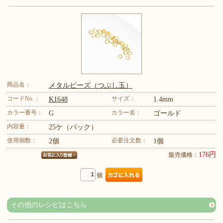
商品名：
メタルビーズ（つぶし玉）
コードNo.：
サイズ：
K1648
1.4mm
カラー番号：
カラー名：
G
ゴールド
内容量：
25ケ（パック）
使用個数：
必要注文数：
2個
1個
176円
販売価格：
個
その他のレシピはこちら