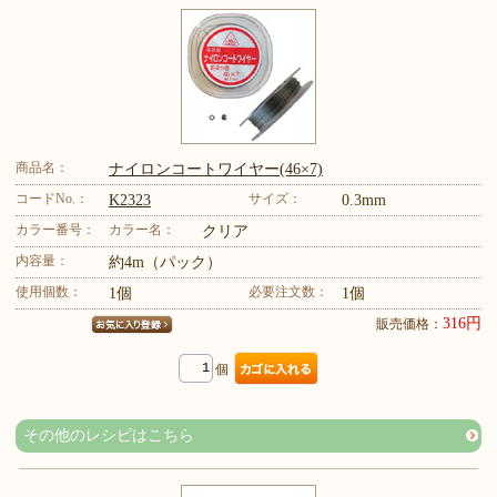
商品名：
ナイロンコートワイヤー(46×7)
コードNo.：
サイズ：
K2323
0.3mm
カラー番号：
カラー名：
クリア
内容量：
約4m（パック）
使用個数：
必要注文数：
1個
1個
316円
販売価格：
個
その他のレシピはこちら