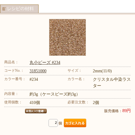
商品名：
丸小ビーズ #234
コードNo.：
サイズ：
31851000
2mm(11/0)
カラー番号：
カラー名：
#234
クリスタル中染ラス
ター
内容量：
約3g（ケースビーズ約3g）
使用個数：
必要注文数：
410個
2個
89円
販売価格：
個