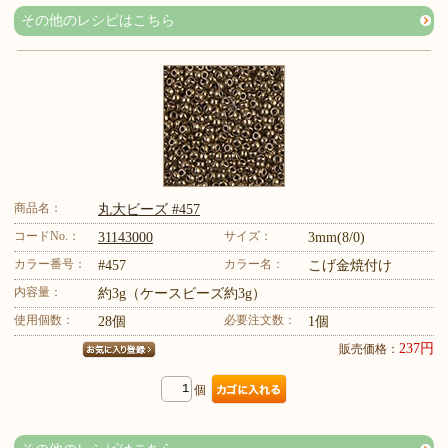
その他のレシピはこちら
商品名：
丸大ビーズ #457
コードNo.：
サイズ：
31143000
3mm(8/0)
カラー番号：
カラー名：
#457
こげ金焼付け
内容量：
約3g（ケースビーズ約3g）
使用個数：
必要注文数：
28個
1個
237円
販売価格：
個