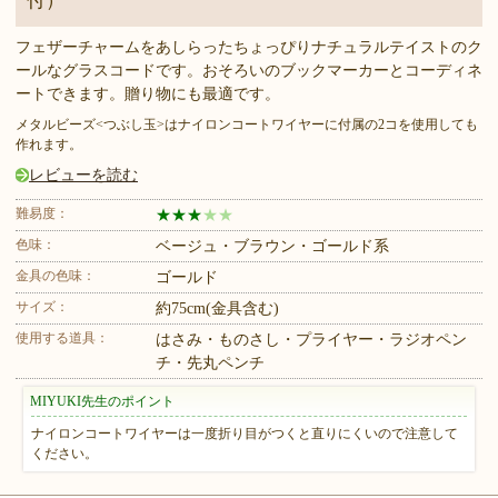
付）
フェザーチャームをあしらったちょっぴりナチュラルテイストのク
ールなグラスコードです。おそろいのブックマーカーとコーディネ
ートできます。贈り物にも最適です。
メタルビーズ<つぶし玉>はナイロンコートワイヤーに付属の2コを使用しても
作れます。
レビューを読む
難易度：
★
★
★
★
★
色味：
ベージュ・ブラウン・ゴールド系
金具の色味：
ゴールド
サイズ：
約75cm(金具含む)
使用する道具：
はさみ・ものさし・プライヤー・ラジオペン
チ・先丸ペンチ
MIYUKI先生のポイント
ナイロンコートワイヤーは一度折り目がつくと直りにくいので注意して
ください。