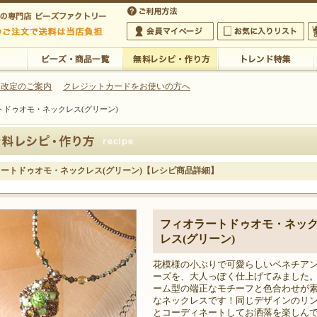
・アクセサリーの専門店
 改定のご案内
クレジットカードをお使いの方へ
トドゥオモ・ネックレス(グリーン)
ご利用方法
 5,000円以上のご注文で送料は当店が負担いたします
の専門店 ビーズファクトリー 5,000円以上のご注文で送料は当店が負担いたします
会員マイページ
お気に入りリスト
大
ビーズ・商品一覧
無料レシピ・作り方
トレンド特集
ートドゥオモ・ネックレス(グリーン)【レシピ商品詳細】
フィオラートドゥオモ・ネッ
レス(グリーン)
花模様の小ぶりで可愛らしいベネチア
ーズを、大人っぽく仕上げてみました
ーム型の端正なモチーフと色合わせが
なネックレスです！同じデザインのリ
とコーディネートしてお洒落を楽しん