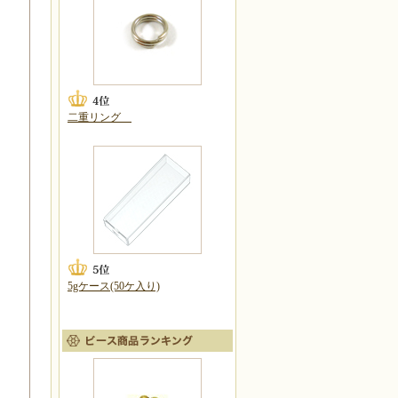
二重リング
5gケース(50ケ入り)