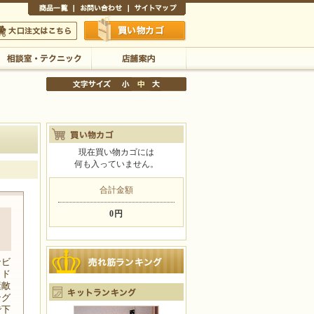
商品一覧
お問い合わせ
サイトマップ
買い物かご
口注文はこちら
相談室・テクニック
店舗案内
現在買い物カゴには
何も入っていません。
文字サイズの変更
小
中
大
合計金額
0円
ク
ンビ
。ド
素敵
ング
で下