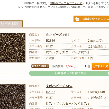
※材料の一括注文は「
材料をすべてカゴに入れる
」ボタンを押してく
レシピは含まれません、パソコンの画面でご確認頂くか、印刷してお使い
商品名：
丸小ビーズ #457
コードNo.：
H2836
サイズ：
2mm(11/0)
カラー番号：
#457
カラー名：
こげ金焼付け
内容量：
約7g（ブリスターパック約7g）
使用個数：
258個
必要注文数：
1個
1,584円
販売価格：
個
商品名：
丸特小ビーズ #457
コードNo.：
H2927
サイズ：
1.5mm(15/0)
カラー番号：
#457
カラー名：
こげ金焼付け
内容量：
約7g（ブリスターパック約7g）
その他のレシピはこちら