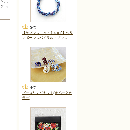
ださい。
下さい。
【学ブレスキット Lesson5】ヘリ
ンボーンスパイラル・ブレス
ビーズリングキット(オペークカ
ラー)