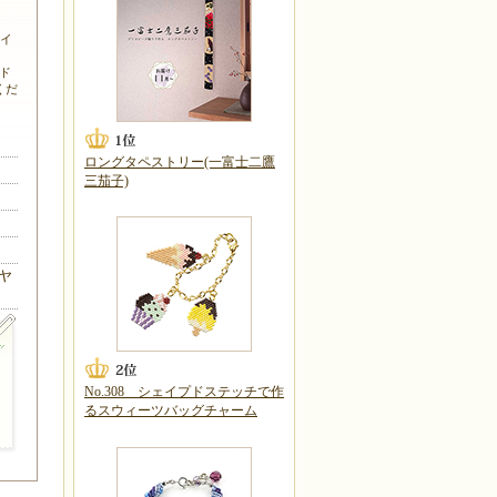
ワイ
ド
くだ
ロングタペストリー(一富士二鷹
三茄子)
ヤ
No.308 シェイプドステッチで作
るスウィーツバッグチャーム