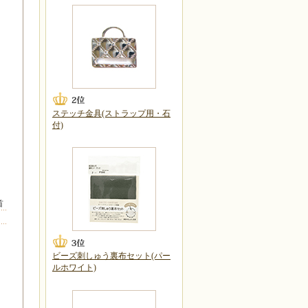
ステッチ金具(ストラップ用・石
付)
首
ビーズ刺しゅう裏布セット(パー
ルホワイト)