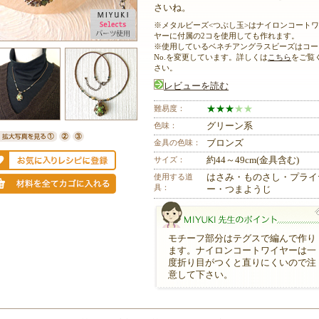
さいね。
※メタルビーズ<つぶし玉>はナイロンコート
ヤーに付属の2コを使用しても作れます。
※使用しているベネチアングラスビーズはコー
No.を変更しています。詳しくは
こちら
をご覧
さい。
レビューを読む
難易度：
★
★
★
★
★
色味：
グリーン系
金具の色味：
ブロンズ
サイズ：
約44～49cm(金具含む)
使用する道
はさみ・ものさし・プライ
具：
ー・つまようじ
モチーフ部分はテグスで編んで作り
ます。ナイロンコートワイヤーは一
度折り目がつくと直りにくいので注
意して下さい。
MIYUKI先生のポイント