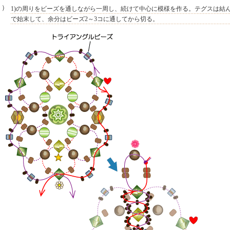
２）
1)の周りをビーズを通しながら一周し、続けて中心に模様を作る。テグスは結
で始末して、余分はビーズ2～3コに通してから切る。