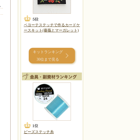
ん
ペヨーテステッチで作るカードケ
ースキット(薔薇とマーガレット)
キットランキング
30位まで見る
ビーズステッチ糸