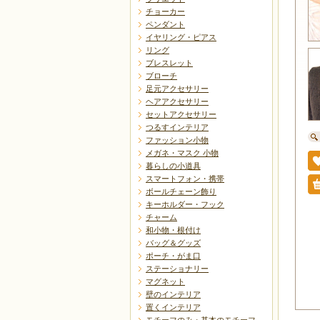
チョーカー
ペンダント
イヤリング・ピアス
リング
ブレスレット
ブローチ
足元アクセサリー
ヘアアクセサリー
セットアクセサリー
つるすインテリア
ファッション小物
メガネ・マスク 小物
暮らしの小道具
スマートフォン・携帯
ボールチェーン飾り
キーホルダー・フック
チャーム
和小物・根付け
バッグ＆グッズ
ポーチ・がま口
ステーショナリー
マグネット
壁のインテリア
置くインテリア