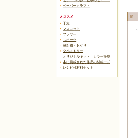
モチーフのみ・基本のモチーフ
ペーパークラフト
オススメ
干支
マスコット
フラワー
スポーツ
縁起物・お守り
タペストリー
オリジナルキット カラー提案
本に掲載された作品の材料一式
レシピ付材料セット