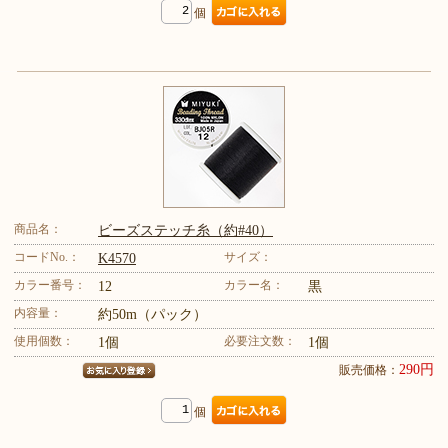
個
商品名：
ビーズステッチ糸（約#40）
コードNo.：
サイズ：
K4570
カラー番号：
カラー名：
12
黒
内容量：
約50m（パック）
使用個数：
必要注文数：
1個
1個
290円
販売価格：
個