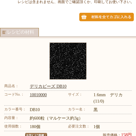
レシピは含まれません、画面でご確認頂くか、印刷してお使い下さい。
商品名：
デリカビーズ DB10
コードNo.：
サイズ：
10010000
1.6mm デリカ
(11/0)
カラー番号：
カラー名：
DB10
黒
内容量：
約600粒（マルケース約3g）
使用個数：
必要注文数：
180個
1個
158円
販売価格：