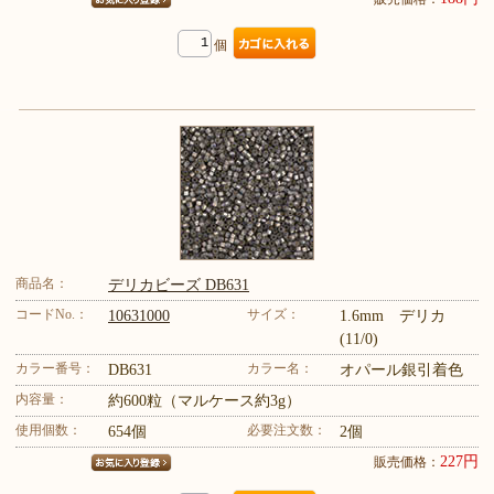
個
商品名：
デリカビーズ DB631
コードNo.：
サイズ：
10631000
1.6mm デリカ
(11/0)
カラー番号：
カラー名：
DB631
オパール銀引着色
内容量：
約600粒（マルケース約3g）
使用個数：
必要注文数：
654個
2個
227円
販売価格：