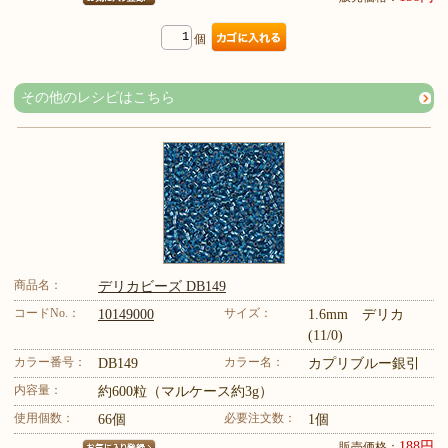
個
その他のレシピはこちら
商品名：
デリカビーズ DB149
コードNo.：
サイズ：
10149000
1.6mm デリカ
(11/0)
カラー番号：
カラー名：
DB149
カプリブルー銀引
内容量：
約600粒（マルケース約3g）
使用個数：
必要注文数：
66個
1個
188円
販売価格：