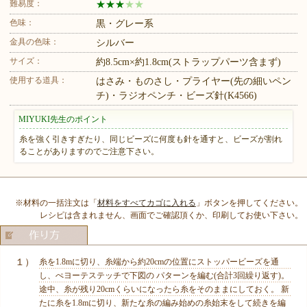
難易度：
★
★
★
★
★
色味：
黒・グレー系
金具の色味：
シルバー
サイズ：
約8.5cm×約1.8cm(ストラップパーツ含まず)
使用する道具：
はさみ・ものさし・プライヤー(先の細いペン
チ)・ラジオペンチ・ビーズ針(K4566)
MIYUKI先生のポイント
糸を強く引きすぎたり、同じビーズに何度も針を通すと、ビーズが割れ
ることがありますのでご注意下さい。
※材料の一括注文は「
材料をすべてカゴに入れる
」ボタンを押してください。
レシピは含まれません、画面でご確認頂くか、印刷してお使い下さい。
１）
糸を1.8mに切り、糸端から約20cmの位置にストッパービーズを通
し、ぺヨーテステッチで下図の パターンを編む(合計3回繰り返す)。
途中、糸が残り20cmくらいになったら糸をそのままにしておく。 新
たに糸を1.8mに切り、新たな糸の編み始めの糸始末をして続きを編