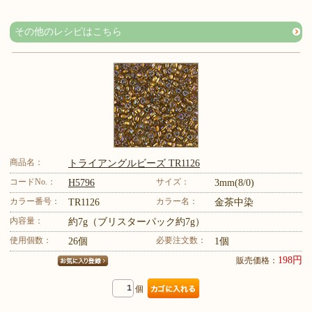
その他のレシピはこちら
商品名：
トライアングルビーズ TR1126
コードNo.：
サイズ：
H5796
3mm(8/0)
カラー番号：
カラー名：
TR1126
金茶中染
内容量：
約7g（ブリスターパック約7g）
使用個数：
必要注文数：
26個
1個
198円
販売価格：
個