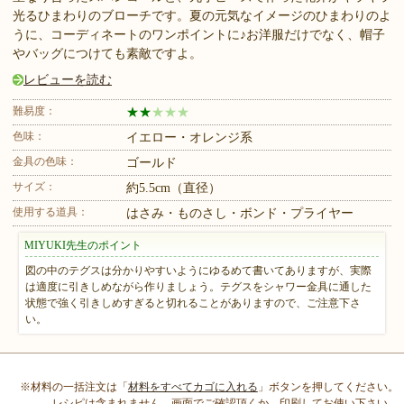
光るひまわりのブローチです。夏の元気なイメージのひまわりのよ
うに、コーディネートのワンポイントに♪お洋服だけでなく、帽子
やバッグにつけても素敵ですよ。
レビューを読む
難易度：
★
★
★
★
★
色味：
イエロー・オレンジ系
金具の色味：
ゴールド
サイズ：
約5.5cm（直径）
使用する道具：
はさみ・ものさし・ボンド・プライヤー
MIYUKI先生のポイント
図の中のテグスは分かりやすいようにゆるめて書いてありますが、実際
は適度に引きしめながら作りましょう。テグスをシャワー金具に通した
状態で強く引きしめすぎると切れることがありますので、ご注意下さ
い。
※材料の一括注文は「
材料をすべてカゴに入れる
」ボタンを押してください。
レシピは含まれません、画面でご確認頂くか、印刷してお使い下さい。