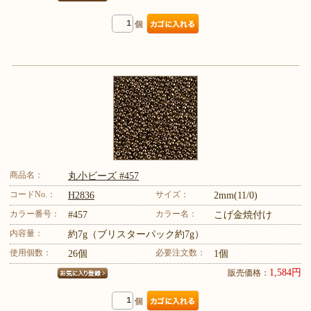
個
商品名：
丸小ビーズ #457
コードNo.：
サイズ：
H2836
2mm(11/0)
カラー番号：
カラー名：
#457
こげ金焼付け
内容量：
約7g（ブリスターパック約7g）
使用個数：
必要注文数：
26個
1個
1,584円
販売価格：
個