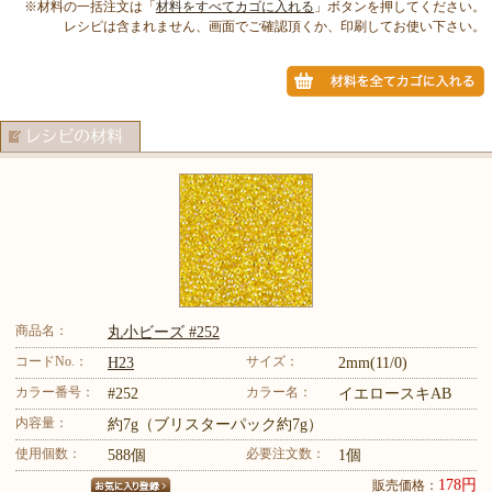
※材料の一括注文は「
材料をすべてカゴに入れる
」ボタンを押してください。
レシピは含まれません、画面でご確認頂くか、印刷してお使い下さい。
商品名：
丸小ビーズ #252
コードNo.：
サイズ：
H23
2mm(11/0)
カラー番号：
カラー名：
#252
イエロースキAB
内容量：
約7g（ブリスターパック約7g）
使用個数：
必要注文数：
588個
1個
178円
販売価格：