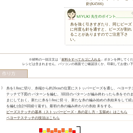
針(K4566)
糸を強く引きすぎたり、同じビーズ
に何度も針を通すと、ビーズが割れ
ることがありますのでご注意下さ
い。
MIYUKI先生のポイント
※材料の一括注文は「
材料をすべてカゴに入れる
」ボタンを押してく
レシピは含まれません、パソコンの画面でご確認頂くか、印刷してお使い
１）
糸を1.8mに切り、糸端から約20cmの位置にストッパービーズを通し、ぺヨーテ
テッチで下図の パターンを編む。3回目のパターンが編み終わったら糸をその
まにしておく。新たに糸を1.8mに切 り、新たな糸の編み始めの糸始末をして続
を編む(合計6回繰り返す)。最初の糸の編み終わりの糸始 末をする。
ビーズステッチの基本（ストッパービーズ・糸の足し方・玉留め）はこちら
ペヨーテステッチの技法はこちら