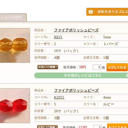
商品名：
ファイアポリッシュビーズ
コードNo.：
K831
サイズ：
5mm
カラー番号：
2
カラー名：
トパーズ
内容量：
10ケ（パック）
使用個数：
4個
必要注文数：
1個
58円
販売価格：
個
商品名：
ファイアポリッシュビーズ
コードNo.：
K2051
サイズ：
4mm
カラー番号：
5
カラー名：
ルビー
内容量：
20ケ（パック）
その他のレシピはこちら
使用個数：
3個
必要注文数：
1個
115円
販売価格：
個