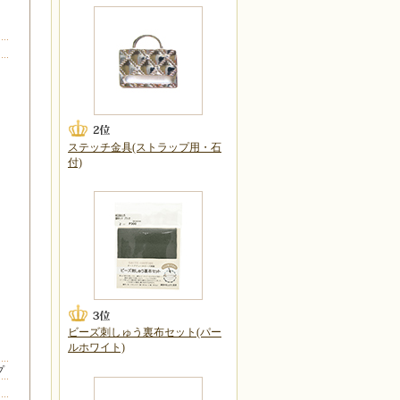
。
ステッチ金具(ストラップ用・石
付)
ビーズ刺しゅう裏布セット(パー
ルホワイト)
プ