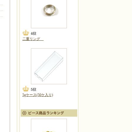
二重リング
5gケース(50ケ入り)