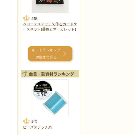
ペヨーテステッチで作るカードケ
ースキット(薔薇とマーガレット)
キットランキング
30位まで見る
ビーズステッチ糸