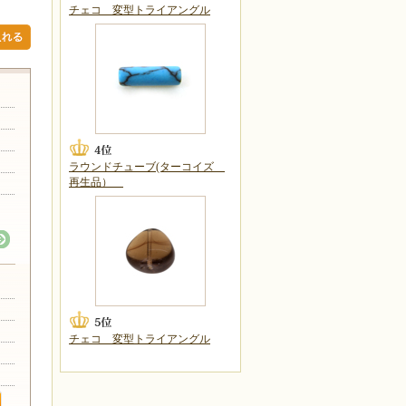
チェコ 変型トライアングル
ラウンドチューブ(ターコイズ
再生品）
チェコ 変型トライアングル