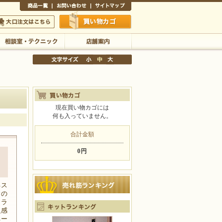
商品一覧
お問い合わせ
サイトマップ
買い物かご
口注文はこちら
相談室・テクニック
店舗案内
現在買い物カゴには
何も入っていません。
文字サイズの変更
小
中
大
合計金額
0円
るス
ウの
トラ
級感
ネー