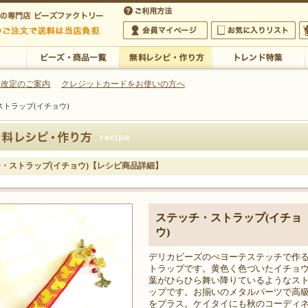
・アクセサリーの専門店
 改定のご案内
クレジットカードをお使いの方へ
トラップ(イチョウ)
ご利用方法
 5,000円以上のご注文で送料は当店が負担いたします
の専門店 ビーズファクトリー 5,000円以上のご注文で送料は当店が負担いたします
会員マイページ
お気に入りリスト
大
ビーズ・商品一覧
無料レシピ・作り方
トレンド特集
・ストラップ(イチョウ)【レシピ商品詳細】
ステッチ・ストラップ(イチョ
ウ)
デリカビーズのぺヨーテステッチで作
トラップです。黄色く色づいたイチョ
葉がひらひら舞い降りているようなス
ップです。お揃いのメタルパーツで高
をプラス。ケイタイにも秋のコーディ