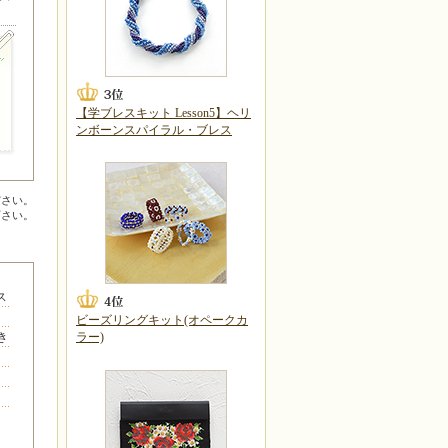
【学ブレスキット Lesson5】ヘリ
ンボーンスパイラル・ブレス
ださい。
下さい。
ス
ま
ビーズリングキット(オペークカ
き
ラー)