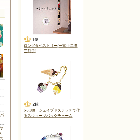
ロングタペストリー(一富士二鷹
三茄子)
No.308 シェイプドステッチで作
プパ
るスウィーツバッグチャーム
ヤ
ペ
ズ