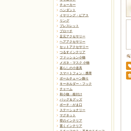
チョーカー
ペンダント
イヤリング・ピアス
リング
ブレスレット
ブローチ
足元アクセサリー
ヘアアクセサリー
セットアクセサリー
つるすインテリア
ファッション小物
メガネ・マスク 小物
暮らしの小道具
スマートフォン・携帯
ボールチェーン飾り
キーホルダー・フック
チャーム
和小物・根付け
バッグ＆グッズ
ポーチ・がま口
ステーショナリー
マグネット
壁のインテリア
置くインテリア