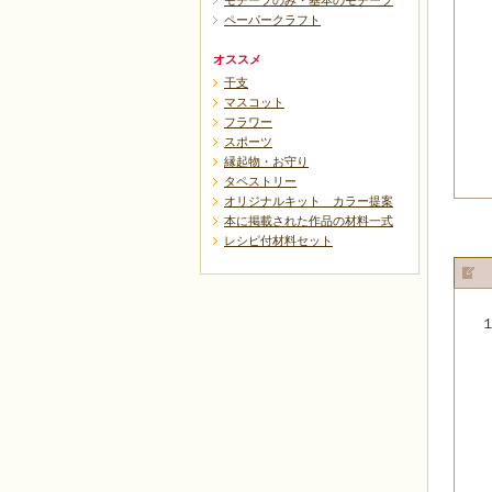
モチーフのみ・基本のモチーフ
ペーパークラフト
オススメ
干支
マスコット
フラワー
スポーツ
縁起物・お守り
タペストリー
オリジナルキット カラー提案
本に掲載された作品の材料一式
レシピ付材料セット