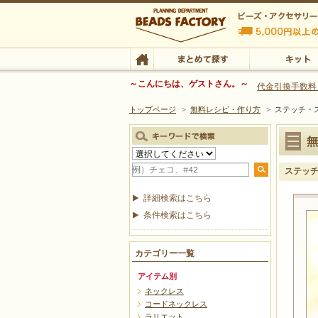
ビーズファクトリー ビーズ・パーツ・金具など
～こんにちは、ゲストさん。～
代金引換手数料
トップページ
>
無料レシピ・作り方
>
ステッチ・ス
ビーズ・アクセサリーの専門店 ビーズファクトリー
ビーズ・アクセサリー
TOP
まとめて探す
キット
ステッチ
詳細検索はこちら
条件検索はこちら
カテゴリー一覧
アイテム別
ネックレス
コードネックレス
ラリエット