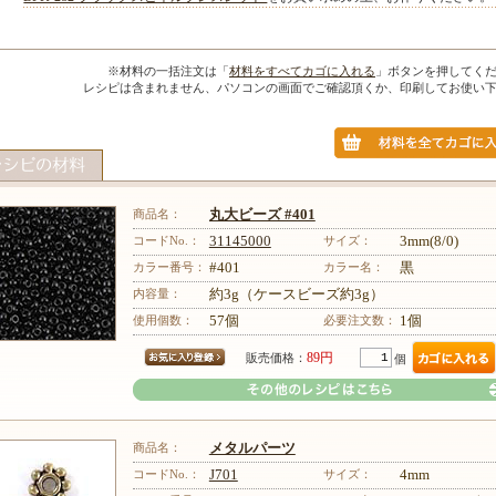
※材料の一括注文は「
材料をすべてカゴに入れる
」ボタンを押してく
レシピは含まれません、パソコンの画面でご確認頂くか、印刷してお使い
商品名：
丸大ビーズ #401
コードNo.：
31145000
サイズ：
3mm(8/0)
カラー番号：
#401
カラー名：
黒
内容量：
約3g（ケースビーズ約3g）
使用個数：
57個
必要注文数：
1個
89円
販売価格：
個
商品名：
メタルパーツ
コードNo.：
J701
サイズ：
4mm