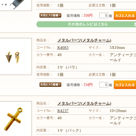
その他のレシピはこちら
使用個数：
1個
必要注文数：
1個
316円
販売価格：
個
商品名：
メタルパーツ(メタルチャーム)
コードNo.：
K4083
サイズ：
5X10mm
カラー番号：
49
カラー名：
アンティーク
ールド
その他のレシピはこちら
内容量：
1ケ（バラ）
使用個数：
1個
必要注文数：
1個
154円
販売価格：
個
商品名：
メタルパーツ(メタルチャーム)
コードNo.：
K4237
サイズ：
10×20mm
カラー番号：
49
カラー名：
アンティーク
ールド
内容量：
1ケ（パック）