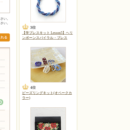
ださい。
下さい。
【学ブレスキット Lesson5】ヘリ
ンボーンスパイラル・ブレス
ビーズリングキット(オペークカ
ラー)