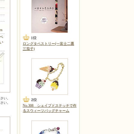
m
ペ
い
ロングタペストリー(一富士二鷹
三茄子)
ださい。
下さい。
No.308 シェイプドステッチで作
るスウィーツバッグチャーム