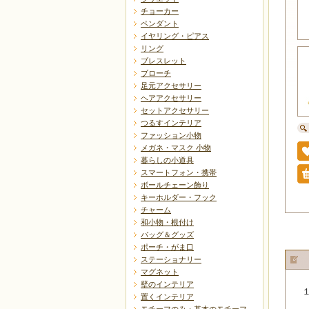
チョーカー
ペンダント
イヤリング・ピアス
リング
ブレスレット
ブローチ
足元アクセサリー
ヘアアクセサリー
セットアクセサリー
つるすインテリア
ファッション小物
メガネ・マスク 小物
暮らしの小道具
スマートフォン・携帯
ボールチェーン飾り
キーホルダー・フック
チャーム
和小物・根付け
バッグ＆グッズ
ポーチ・がま口
ステーショナリー
マグネット
壁のインテリア
置くインテリア