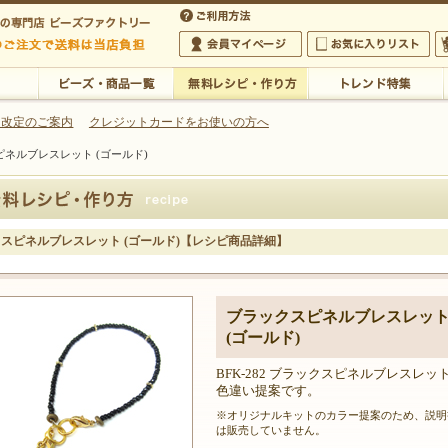
・アクセサリーの専門店
 改定のご案内
クレジットカードをお使いの方へ
ネルブレスレット (ゴールド)
ご利用方法
 5,000円以上のご注文で送料は当店が負担いたします
の専門店 ビーズファクトリー 5,000円以上のご注文で送料は当店が負担いたします
会員マイページ
お気に入りリスト
大
ビーズ・商品一覧
無料レシピ・作り方
トレンド特集
スピネルブレスレット (ゴールド)【レシピ商品詳細】
ブラックスピネルブレスレッ
(ゴールド)
BFK-282 ブラックスピネルブレスレッ
色違い提案です。
※オリジナルキットのカラー提案のため、説明
は販売していません。