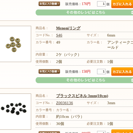
176円
販売価格：
個
商品名：
Menoniリング
コードNo.：
S46
サイズ：
6mm
カラー番号：
49
カラー名：
アンティーク
ールド
その他のレシピはこちら
内容量：
2ケ（パック）
使用個数：
2個
必要注文数：
1個
158円
販売価格：
個
商品名：
ブラックスピネル 3mm(10cm)
コードNo.：
Z0036136
サイズ：
3mm
カラー番号：
カラー名：
内容量：
約10cm（バラ）
その他のレシピはこちら
使用個数：
36個
必要注文数：
1個