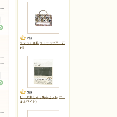
ステッチ金具(ストラップ用・石
付)
ビーズ刺しゅう裏布セット(パー
ルホワイト)