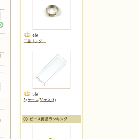
二重リング
ゴ
5gケース(50ケ入り)
ゴ