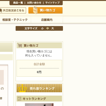
商品一覧
お問い合わせ
サイトマップ
買い物かご
口注文はこちら
相談室・テクニック
店舗案内
現在買い物カゴには
何も入っていません。
文字サイズの変更
小
中
大
合計金額
0円
ト
トの
書