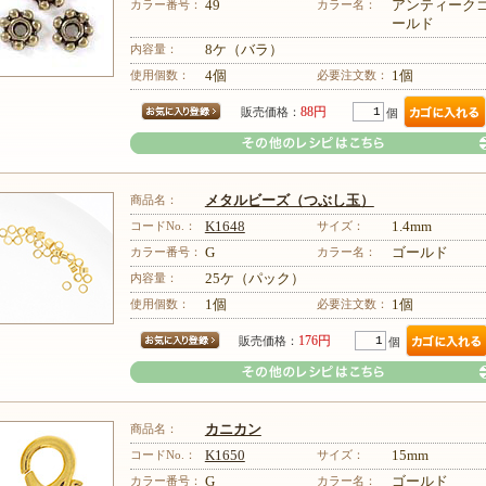
カラー番号：
49
カラー名：
アンティーク
ールド
その他のレシピはこちら
内容量：
8ケ（バラ）
使用個数：
4個
必要注文数：
1個
88円
販売価格：
個
商品名：
メタルビーズ（つぶし玉）
コードNo.：
K1648
サイズ：
1.4mm
カラー番号：
G
カラー名：
ゴールド
内容量：
25ケ（パック）
その他のレシピはこちら
使用個数：
1個
必要注文数：
1個
176円
販売価格：
個
商品名：
カニカン
コードNo.：
K1650
サイズ：
15mm
カラー番号：
G
カラー名：
ゴールド