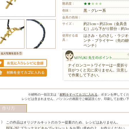
難易度：
★
★
★
★
★
色味：
黒・グレー系
金具の色味：
サイズ：
約21cm～約22cm（金具含
む）ぶら下がり部分：約3c
使用する道
はさみ・ものさし・ラジオ
具：
ンチ・プライヤー（先の細
ペンチ）
ナイロンコートワイヤーは一度折り
目がつくと元に戻りません。注意し
て作業して下さい。
MIYUKI先生のポイント
※材料の一括注文は「
材料をすべてカゴに入れる
」ボタンを押してく
レシピは含まれません、パソコンの画面でご確認頂くか、印刷してお使い
１）
この作品はオリジナルキットのカラー提案のため、レシピはありません。
BFK-282 ブラックスピネルブレスレット
をお買い求めの上、お作りください。