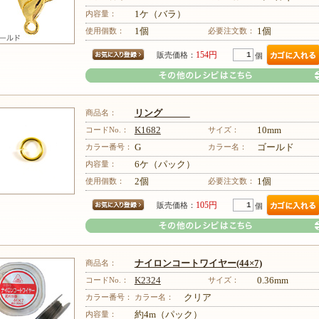
内容量：
1ケ（バラ）
その他のレシピはこちら
使用個数：
1個
必要注文数：
1個
154円
販売価格：
個
商品名：
リング
コードNo.：
K1682
サイズ：
10mm
カラー番号：
G
カラー名：
ゴールド
内容量：
6ケ（パック）
その他のレシピはこちら
使用個数：
2個
必要注文数：
1個
105円
販売価格：
個
商品名：
ナイロンコートワイヤー(44×7)
コードNo.：
K2324
サイズ：
0.36mm
カラー番号：
カラー名：
クリア
内容量：
約4m（パック）