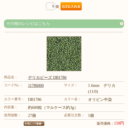
個
その他のレシピはこちら
商品名：
デリカビーズ DB1786
コードNo.：
サイズ：
11786000
1.6mm デリカ
(11/0)
カラー番号：
カラー名：
DB1786
オリビン中染
内容量：
約600粒（マルケース約3g）
使用個数：
必要注文数：
27個
1個
158円
販売価格：