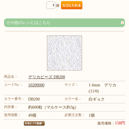
個
その他のレシピはこちら
商品名：
デリカビーズ DB200
コードNo.：
サイズ：
10200000
1.6mm デリカ
(11/0)
カラー番号：
カラー名：
DB200
白ギョク
内容量：
約600粒（マルケース約3g）
使用個数：
必要注文数：
49個
1個
158円
販売価格：