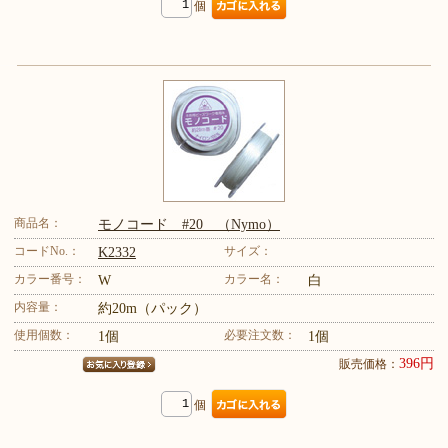
個
商品名：
モノコード #20 （Nymo）
コードNo.：
サイズ：
K2332
カラー番号：
カラー名：
W
白
内容量：
約20m（パック）
使用個数：
必要注文数：
1個
1個
396円
販売価格：
個