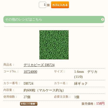
個
その他のレシピはこちら
商品名：
デリカビーズ DB724
コードNo.：
サイズ：
10724000
1.6mm デリカ
(11/0)
カラー番号：
カラー名：
DB724
緑ギョク
内容量：
約600粒（マルケース約3g）
使用個数：
必要注文数：
27個
1個
158円
販売価格：