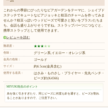
ーム
これからの季節にぴったりなビアガーデンをテーマに、シェイプド
ステッチでキュートなビアジョッキと枝豆のチャームを作ってみま
せんか？枝豆っぽいウッドビーズで可愛さと笑いをプラス♪たちま
ち、会話も盛り上がりそうですね。ストラップパーツにつなぐと、
携帯ストラップとして使用できます。
レビューを読む
難易度：
★
★
★
★
★
色味：
グリーン系,イエロー・オレンジ系
金具の色味：
ゴールド
サイズ：
約6.5cm(金具含む)
使用する道具：
はさみ・ものさし・プライヤー・先丸ペンチ・
ビーズ針(K4566)
MIYUKI先生のポイント
糸を強く引きすぎたり、同じビーズに何度も針を通すと、ビーズが割れ
ることがありますので、ご注意下さい。