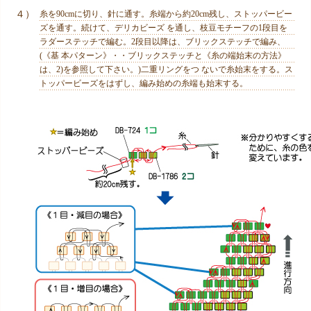
４）
糸を90cmに切り、針に通す。糸端から約20cm残し、ストッパービー
ズを通す。続けて、デリカビーズ を通し、枝豆モチーフの1段目を
ラダーステッチで編む。2段目以降は、ブリックステッチで編み、
(《基 本パターン》・・ブリックステッチと《糸の端始末の方法》
は、2)を参照して下さい。)二重リングをつ ないで糸始末をする。ス
トッパービーズをはずし、編み始めの糸端も始末する。