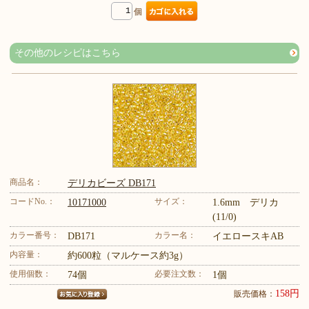
個
その他のレシピはこちら
商品名：
デリカビーズ DB171
コードNo.：
サイズ：
10171000
1.6mm デリカ
(11/0)
カラー番号：
カラー名：
DB171
イエロースキAB
内容量：
約600粒（マルケース約3g）
使用個数：
必要注文数：
74個
1個
158円
販売価格：