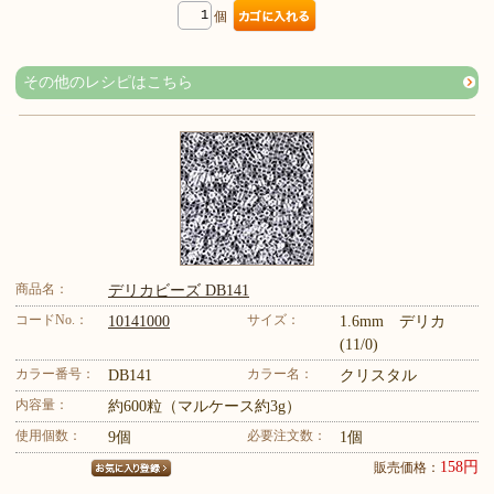
個
その他のレシピはこちら
商品名：
デリカビーズ DB141
コードNo.：
サイズ：
10141000
1.6mm デリカ
(11/0)
カラー番号：
カラー名：
DB141
クリスタル
内容量：
約600粒（マルケース約3g）
使用個数：
必要注文数：
9個
1個
158円
販売価格：