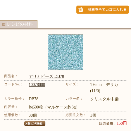
商品名：
デリカビーズ DB78
コードNo.：
サイズ：
10078000
1.6mm デリカ
(11/0)
カラー番号：
カラー名：
DB78
クリスタル中染
内容量：
約600粒（マルケース約3g）
使用個数：
必要注文数：
38個
1個
158円
販売価格：