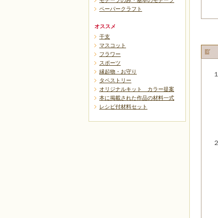
モチーフのみ・基本のモチーフ
ペーパークラフト
オススメ
干支
マスコット
フラワー
スポーツ
縁起物・お守り
タペストリー
オリジナルキット カラー提案
本に掲載された作品の材料一式
レシピ付材料セット