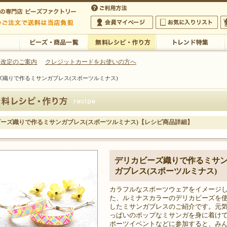
・アクセサリーの専門店
 改定のご案内
クレジットカードをお使いの方へ
ズ織りで作るミサンガブレス(スポーツルミナス)
ご利用方法
 5,000円以上のご注文で送料は当店が負担いたします
の専門店 ビーズファクトリー 5,000円以上のご注文で送料は当店が負担いたします
会員マイページ
お気に入りリスト
大
ビーズ・商品一覧
無料レシピ・作り方
トレンド特集
ーズ織りで作るミサンガブレス(スポーツルミナス)【レシピ商品詳細】
デリカビーズ織りで作るミサ
ガブレス(スポーツルミナス)
カラフルなスポーツウェアをイメージ
た、ルミナスカラーのデリカビーズを
したミサンガブレスのご紹介です。元
っぱいのポップなミサンガを身に着け
ポーツイベントなどに参加すると、み