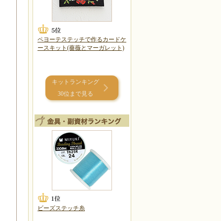
ペヨーテステッチで作るカードケ
ースキット(薔薇とマーガレット)
キットランキング
30位まで見る
ビーズステッチ糸