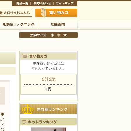
商品一覧
お問い合わせ
サイトマップ
買い物かご
口注文はこちら
相談室・テクニック
店舗案内
現在買い物カゴには
何も入っていません。
文字サイズの変更
小
中
大
合計金額
0円
ン
し
使用
気い
てス
んな