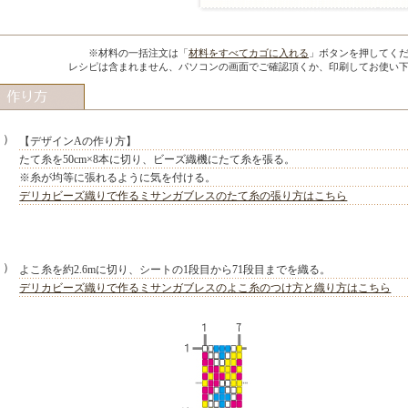
※材料の一括注文は「
材料をすべてカゴに入れる
」ボタンを押してく
MIYUKI先生のポイント
レシピは含まれません、パソコンの画面でご確認頂くか、印刷してお使い
１）
【デザインAの作り方】
たて糸を50cm×8本に切り、ビーズ織機にたて糸を張る。
※糸が均等に張れるように気を付ける。
デリカビーズ織りで作るミサンガブレスのたて糸の張り方はこちら
２）
よこ糸を約2.6mに切り、シートの1段目から71段目までを織る。
デリカビーズ織りで作るミサンガブレスのよこ糸のつけ方と織り方はこちら