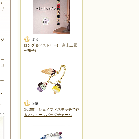
せ
ーサ
ンジ
ロングタペストリー(一富士二鷹
三茄子)
シー
】ヨ
m
リー
・
、
ン
No.308 シェイプドステッチで作
るスウィーツバッグチャーム