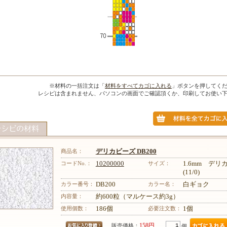
※材料の一括注文は「
材料をすべてカゴに入れる
」ボタンを押してく
レシピは含まれません、パソコンの画面でご確認頂くか、印刷してお使い
商品名：
デリカビーズ DB200
コードNo.：
10200000
サイズ：
1.6mm デ
(11/0)
カラー番号：
DB200
カラー名：
白ギョク
内容量：
約600粒（マルケース約3g）
使用個数：
186個
必要注文数：
1個
158円
販売価格：
個