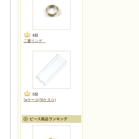
二重リング
5gケース(50ケ入り)