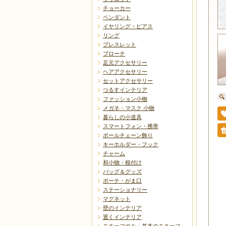
チョーカー
ペンダント
イヤリング・ピアス
リング
ブレスレット
ブローチ
足元アクセサリー
ヘアアクセサリー
セットアクセサリー
つるすインテリア
ファッション小物
メガネ・マスク 小物
暮らしの小道具
スマートフォン・携帯
ボールチェーン飾り
キーホルダー・フック
チャーム
和小物・根付け
バッグ＆グッズ
ポーチ・がま口
ステーショナリー
マグネット
壁のインテリア
置くインテリア