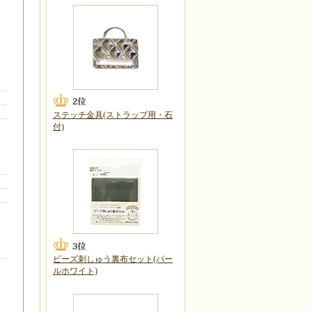
ステッチ金具(ストラップ用・石
付)
ビーズ刺しゅう裏布セット(パー
ルホワイト)