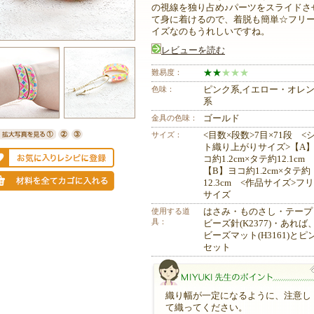
の視線を独り占め♪パーツをスライドさ
て身に着けるので、着脱も簡単☆フリ
イズなのもうれしいですね。
レビューを読む
難易度：
★
★
★
★
★
色味：
ピンク系,イエロー・オレ
系
金具の色味：
ゴールド
サイズ：
<目数×段数>7目×71段 <
ト織り上がりサイズ>【A
コ約1.2cm×タテ約12.1c
【B】ヨコ約1.2cm×タテ約
12.3cm <作品サイズ>フ
サイズ
使用する道
はさみ・ものさし・テープ
具：
ビーズ針(K2377)・あれば
ビーズマット(H3161)とピ
セット
織り幅が一定になるように、注意し
て織ってください。