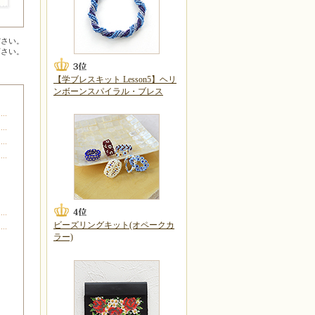
ださい。
下さい。
【学ブレスキット Lesson5】ヘリ
ンボーンスパイラル・ブレス
ビーズリングキット(オペークカ
ラー)