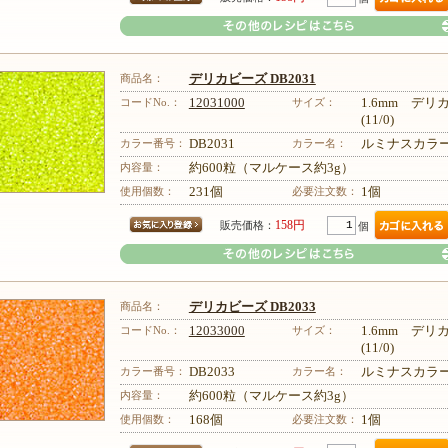
商品名：
デリカビーズ DB2031
コードNo.：
12031000
サイズ：
1.6mm デ
(11/0)
カラー番号：
DB2031
カラー名：
ルミナスカラ
その他のレシピはこちら
内容量：
約600粒（マルケース約3g）
使用個数：
231個
必要注文数：
1個
158円
販売価格：
個
商品名：
デリカビーズ DB2033
コードNo.：
12033000
サイズ：
1.6mm デ
(11/0)
カラー番号：
DB2033
カラー名：
ルミナスカラ
その他のレシピはこちら
内容量：
約600粒（マルケース約3g）
使用個数：
168個
必要注文数：
1個