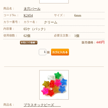
商品名：
太穴パール
コードNo.：
サイズ：
K2454
6mm
カラー番号：
カラー名：
クリーム
内容量：
65ケ（パック）
使用個数：
必要注文数：
62個
1個
440円
販売価格：
個
商品名：
プラスチックビーズ