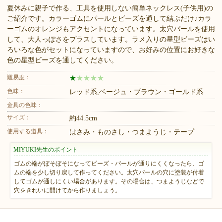
夏休みに親子で作る、工具を使用しない簡単ネックレス(子供用)の
ご紹介です。カラーゴムにパールとビーズを通して結ぶだけ♪カラ
ーゴムのオレンジもアクセントになっています。太穴パールを使用
して、大人っぽさをプラスしています。ラメ入りの星型ビーズはい
ろいろな色がセットになっていますので、お好みの位置にお好きな
色の星型ビーズを通してください。
難易度：
★
★
★
★
★
色味：
レッド系,ベージュ・ブラウン・ゴールド系
金具の色味：
サイズ：
約44.5cm
使用する道具：
はさみ・ものさし・つまようじ・テープ
MIYUKI先生のポイント
ゴムの端がぼそぼそになってビーズ・パールが通りにくくなったら、ゴ
ムの端を少し切り戻して作ってください。太穴パールの穴に塗装が付着
してゴムが通しにくい場合があります。その場合は、つまようじなどで
穴をきれいに開けてから作りましょう。