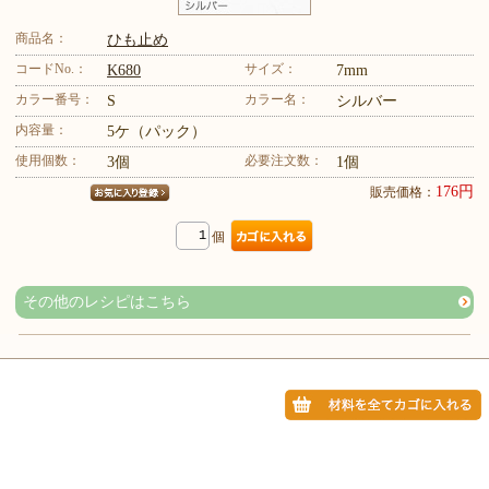
商品名：
ひも止め
コードNo.：
サイズ：
K680
7mm
カラー番号：
カラー名：
S
シルバー
内容量：
5ケ（パック）
使用個数：
必要注文数：
3個
1個
176円
販売価格：
個
その他のレシピはこちら