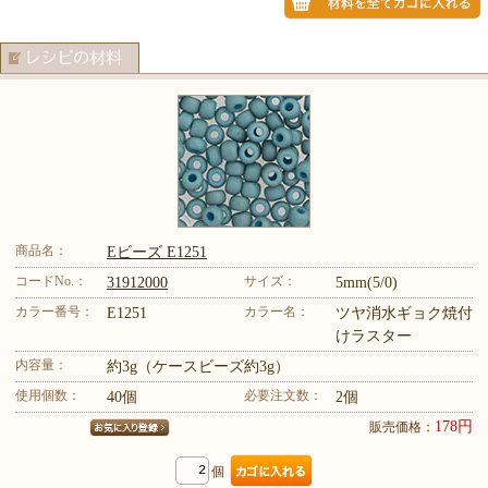
商品名：
Eビーズ E1251
コードNo.：
サイズ：
31912000
5mm(5/0)
カラー番号：
カラー名：
E1251
ツヤ消水ギョク焼付
けラスター
内容量：
約3g（ケースビーズ約3g）
使用個数：
必要注文数：
40個
2個
178円
販売価格：
個