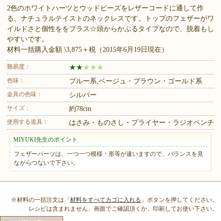
2色のホワイトハーツとウッドビーズをレザーコードに通して作
る、ナチュラルテイストのネックレスです。トップのフェザーがワ
イルドさと個性ををプラス☆頭からかぶるタイプなので、脱着もし
やすいです。
材料一括購入金額 \3,875＋税（2015年6月19日現在）
難易度：
★
★
★
★
★
色味：
ブルー系,ベージュ・ブラウン・ゴールド系
金具の色味：
シルバー
サイズ：
約78cm
使用する道具：
はさみ・ものさし・プライヤー・ラジオペンチ
MIYUKI先生のポイント
フェザーパーツは、一つ一つ模様・形等が違いますので、バランスを見
ながらつないで下さい。
※材料の一括注文は「
材料をすべてカゴに入れる
」ボタンを押してください。
レシピは含まれません、画面でご確認頂くか、印刷してお使い下さい。