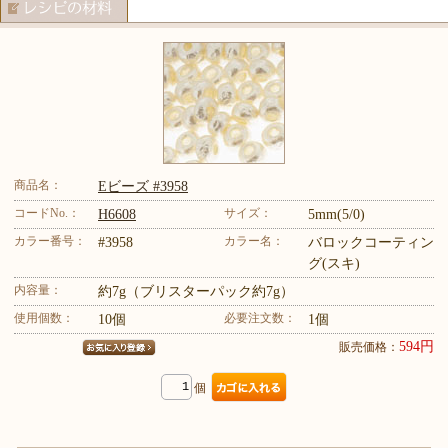
商品名：
Eビーズ #3958
コードNo.：
サイズ：
H6608
5mm(5/0)
カラー番号：
カラー名：
#3958
バロックコーティン
グ(スキ)
内容量：
約7g（ブリスターパック約7g）
使用個数：
必要注文数：
10個
1個
594円
販売価格：
個