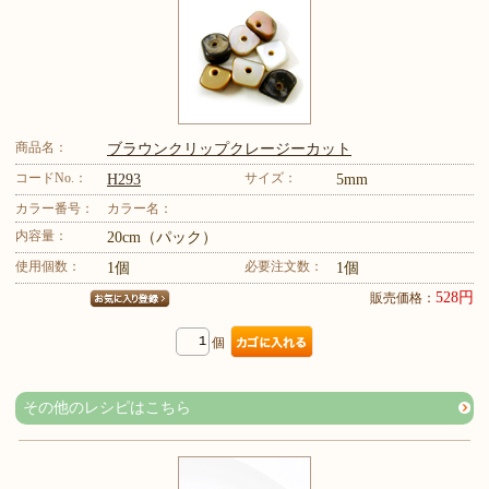
商品名：
ブラウンクリップクレージーカット
コードNo.：
サイズ：
H293
5mm
カラー番号：
カラー名：
内容量：
20cm（パック）
使用個数：
必要注文数：
1個
1個
528円
販売価格：
個
その他のレシピはこちら