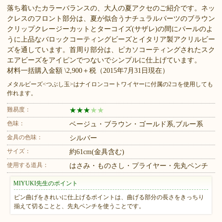
落ち着いたカラーバランスの、大人の夏アクセのご紹介です。ネッ
クレスのフロント部分は、夏が似合うナチュラルパーツのブラウン
クリップクレージーカットとターコイズ(サザレ)の間にパールのよ
うに上品なバロックコーティングビーズとイタリア製アクリルビー
ズを通しています。首周り部分は、ピカソコーティングされたスク
エアビーズをアイピンでつないでシンプルに仕上げています。
材料一括購入金額 \2,900＋税（2015年7月31日現在）
メタルビーズ<つぶし玉>はナイロンコートワイヤーに付属の2コを使用しても
作れます。
難易度：
★
★
★
★
★
色味：
ベージュ・ブラウン・ゴールド系,ブルー系
金具の色味：
シルバー
サイズ：
約61cm(金具含む)
使用する道具：
はさみ・ものさし・プライヤー・先丸ペンチ
MIYUKI先生のポイント
ピン曲げをきれいに仕上げるポイントは、曲げる部分の長さをきっちり
揃えて切ることと、先丸ペンチを使うことです。