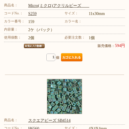
商品名：
Micro(ミクロ)アクリルビーズ
コードNo.：
サイズ：
S259
11x30mm
カラー番号：
カラー名：
159
内容量：
2ケ（パック）
使用個数：
必要注文数：
2個
1個
594円
販売価格：
個
商品名：
スクエアビーズ SB4514
コードNo.：
サイズ：
H6560
4X4X4mm