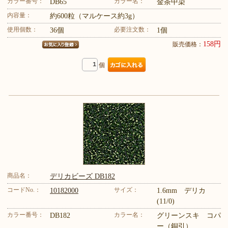
カラー番号：
カラー名：
DB65
金茶中染
内容量：
約600粒（マルケース約3g）
使用個数：
必要注文数：
36個
1個
158円
販売価格：
個
商品名：
デリカビーズ DB182
コードNo.：
サイズ：
10182000
1.6mm デリカ
(11/0)
カラー番号：
カラー名：
DB182
グリーンスキ コパ
ー（銅引）