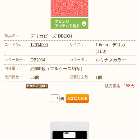
商品名：
デリカビーズ DB2034
コードNo.：
サイズ：
12034000
1.6mm デリカ
(11/0)
カラー番号：
カラー名：
DB2034
ルミナスカラー
内容量：
約600粒（マルケース約3g）
使用個数：
必要注文数：
36個
1個
158円
販売価格：
個