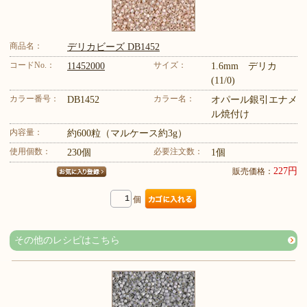
商品名：
デリカビーズ DB1452
コードNo.：
サイズ：
11452000
1.6mm デリカ
(11/0)
カラー番号：
カラー名：
DB1452
オパール銀引エナメ
ル焼付け
内容量：
約600粒（マルケース約3g）
使用個数：
必要注文数：
230個
1個
227円
販売価格：
個
その他のレシピはこちら