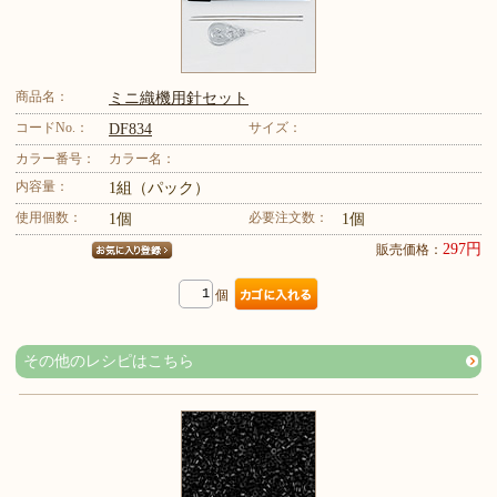
商品名：
ミニ織機用針セット
コードNo.：
サイズ：
DF834
カラー番号：
カラー名：
内容量：
1組（パック）
使用個数：
必要注文数：
1個
1個
297円
販売価格：
個
その他のレシピはこちら