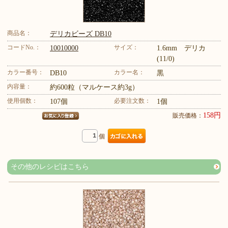
商品名：
デリカビーズ DB10
コードNo.：
サイズ：
10010000
1.6mm デリカ
(11/0)
カラー番号：
カラー名：
DB10
黒
内容量：
約600粒（マルケース約3g）
使用個数：
必要注文数：
107個
1個
158円
販売価格：
個
その他のレシピはこちら