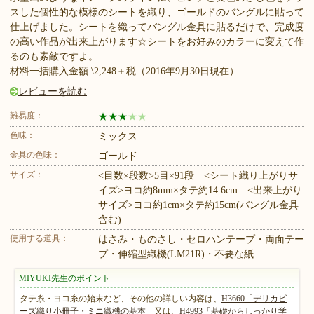
スした個性的な模様のシートを織り、ゴールドのバングルに貼って
仕上げました。シートを織ってバングル金具に貼るだけで、完成度
の高い作品が出来上がります☆シートをお好みのカラーに変えて作
るのも素敵ですよ。
材料一括購入金額 \2,248＋税（2016年9月30日現在）
レビューを読む
難易度：
★
★
★
★
★
色味：
ミックス
金具の色味：
ゴールド
サイズ：
<目数×段数>5目×91段 <シート織り上がりサ
イズ>ヨコ約8mm×タテ約14.6cm <出来上がり
サイズ>ヨコ約1cm×タテ約15cm(バングル金具
含む)
使用する道具：
はさみ・ものさし・セロハンテープ・両面テー
プ・伸縮型織機(LM21R)・不要な紙
MIYUKI先生のポイント
タテ糸・ヨコ糸の始末など、その他の詳しい内容は、
H3660「デリカビ
ーズ織り小冊子・ミニ織機の基本」
又は、
H4993「基礎からしっかり学