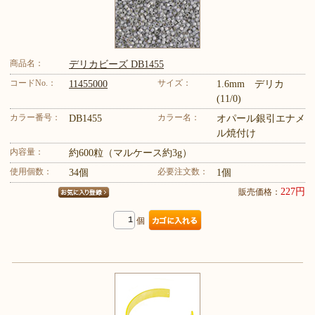
商品名：
デリカビーズ DB1455
コードNo.：
サイズ：
11455000
1.6mm デリカ
(11/0)
カラー番号：
カラー名：
DB1455
オパール銀引エナメ
ル焼付け
内容量：
約600粒（マルケース約3g）
使用個数：
必要注文数：
34個
1個
227円
販売価格：
個