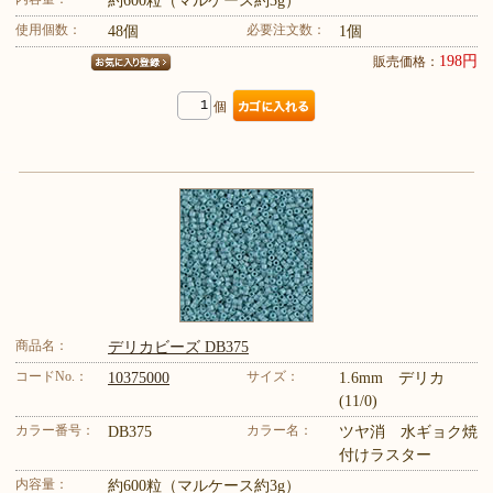
約600粒（マルケース約3g）
使用個数：
必要注文数：
48個
1個
198円
販売価格：
個
商品名：
デリカビーズ DB375
コードNo.：
サイズ：
10375000
1.6mm デリカ
(11/0)
カラー番号：
カラー名：
DB375
ツヤ消 水ギョク焼
付けラスター
内容量：
約600粒（マルケース約3g）