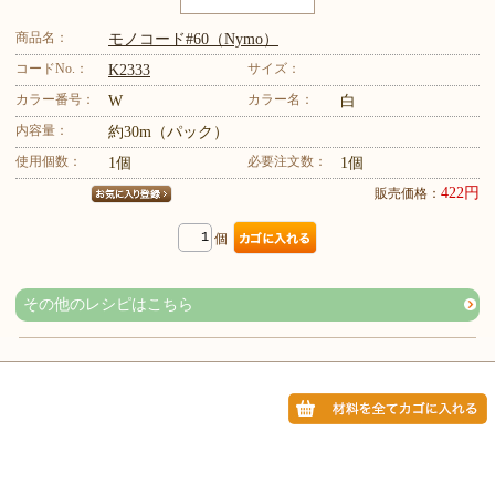
商品名：
モノコード#60（Nymo）
コードNo.：
サイズ：
K2333
カラー番号：
カラー名：
W
白
内容量：
約30m（パック）
使用個数：
必要注文数：
1個
1個
422円
販売価格：
個
その他のレシピはこちら