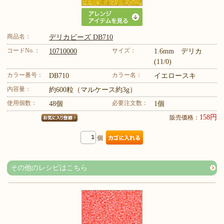
商品名：
デリカビーズ DB710
コードNo.：
サイズ：
10710000
1.6mm デリカ
(11/0)
カラー番号：
カラー名：
DB710
イエロースキ
内容量：
約600粒（マルケース約3g）
使用個数：
必要注文数：
48個
1個
158円
販売価格：
個
その他のレシピはこちら