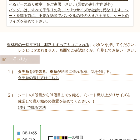
べるビーズ織り教室」をご参照下さい。(図案の進行方向以外)
バングルは、すべて手作りの為、1つ1つサイズが微妙に異なります。シ
ートを織る前に、不要な紙等でバングルの枠の大きさを測り、シートの
サイズを決めて下さい。
※材料の一括注文は「
材料をすべてカゴに入れる
」ボタンを押してください。
レシピは含まれません、画面でご確認頂くか、印刷してお使い下さい。
１）
タテ糸を6本張る。※糸が均等に張れる様、気を付ける。
タテ糸の張り方はこちら
２）
シートの1段目から91段目までを織る。 (シート織り上がりサイズを
確認して織り始めの位置を決めてください。)
1本針で織る方法