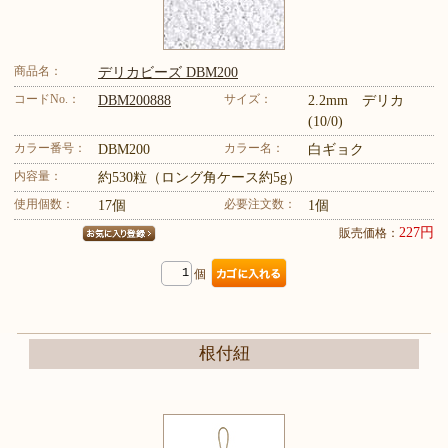
商品名：
デリカビーズ DBM200
コードNo.：
サイズ：
DBM200888
2.2mm デリカ
(10/0)
カラー番号：
カラー名：
DBM200
白ギョク
内容量：
約530粒（ロング角ケース約5g）
使用個数：
必要注文数：
17個
1個
227円
販売価格：
個
根付紐