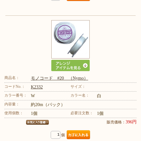
商品名：
モノコード #20 （Nymo）
コードNo.：
サイズ：
K2332
カラー番号：
カラー名：
W
白
内容量：
約20m（パック）
使用個数：
必要注文数：
1個
1個
396円
販売価格：
個