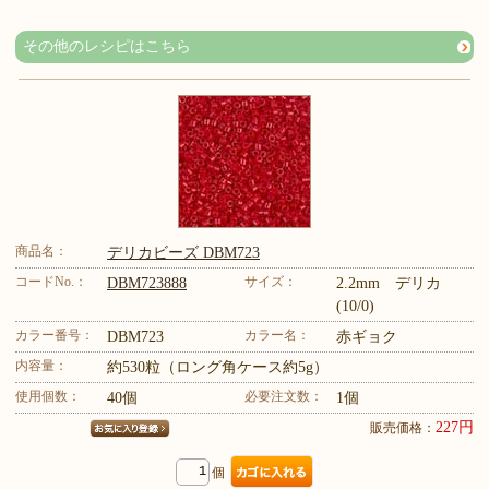
その他のレシピはこちら
商品名：
デリカビーズ DBM723
コードNo.：
サイズ：
DBM723888
2.2mm デリカ
(10/0)
カラー番号：
カラー名：
DBM723
赤ギョク
内容量：
約530粒（ロング角ケース約5g）
使用個数：
必要注文数：
40個
1個
227円
販売価格：
個