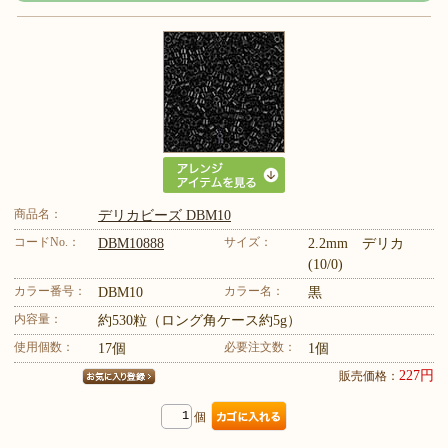
商品名：
デリカビーズ DBM10
コードNo.：
サイズ：
DBM10888
2.2mm デリカ
(10/0)
カラー番号：
カラー名：
DBM10
黒
内容量：
約530粒（ロング角ケース約5g）
使用個数：
必要注文数：
17個
1個
227円
販売価格：
個