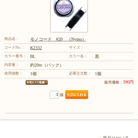
商品名：
モノコード #20 （Nymo）
コードNo.：
サイズ：
K2332
カラー番号：
カラー名：
BL
黒
内容量：
約20m（パック）
使用個数：
必要注文数：
1個
1個
396円
販売価格：
個