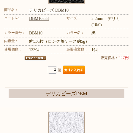
商品名：
デリカビーズ DBM10
コードNo.：
サイズ：
DBM10888
2.2mm デリカ
(10/0)
カラー番号：
カラー名：
DBM10
黒
内容量：
約530粒（ロング角ケース約5g）
使用個数：
必要注文数：
132個
1個
227円
販売価格：
個
デリカビーズDBM