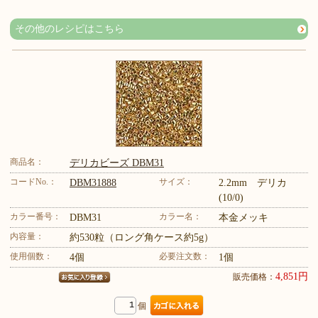
その他のレシピはこちら
商品名：
デリカビーズ DBM31
コードNo.：
サイズ：
DBM31888
2.2mm デリカ
(10/0)
カラー番号：
カラー名：
DBM31
本金メッキ
内容量：
約530粒（ロング角ケース約5g）
使用個数：
必要注文数：
4個
1個
4,851円
販売価格：
個