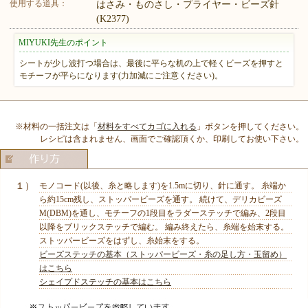
使用する道具：
はさみ・ものさし・プライヤー・ビーズ針
(K2377)
MIYUKI先生のポイント
シートが少し波打つ場合は、最後に平らな机の上で軽くビーズを押すと
モチーフが平らになります(力加減にご注意ください)。
※材料の一括注文は「
材料をすべてカゴに入れる
」ボタンを押してください。
レシピは含まれません、画面でご確認頂くか、印刷してお使い下さい。
１）
モノコード(以後、糸と略します)を1.5mに切り、針に通す。 糸端か
ら約15cm残し、ストッパービーズを通す。 続けて、デリカビーズ
M(DBM)を通し、モチーフの1段目をラダーステッチで編み、2段目
以降をブリックステッチで編む。 編み終えたら、糸端を始末する。
ストッパービーズをはずし、糸始末をする。
ビーズステッチの基本（ストッパービーズ・糸の足し方・玉留め）
はこちら
シェイプドステッチの基本はこちら