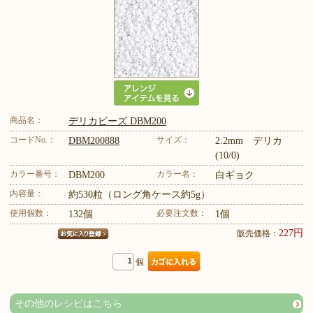
商品名：
デリカビーズ DBM200
コードNo.：
サイズ：
DBM200888
2.2mm デリカ
(10/0)
カラー番号：
カラー名：
DBM200
白ギョク
内容量：
約530粒（ロング角ケース約5g）
使用個数：
必要注文数：
132個
1個
227円
販売価格：
個
その他のレシピはこちら