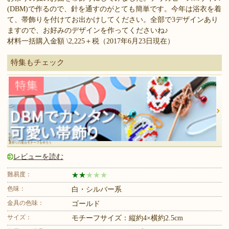
(DBM)で作るので、針を通すのがとても簡単です。今年は浴衣を着
て、帯飾りを付けてお出かけしてください。全部で3デザインあり
ますので、お好みのデザインを作ってくださいね♪
材料一括購入金額 \2,225＋税（2017年6月23日現在）
特集もチェック
夏祭りの屋台モチーフを作ろう
レビューを読む
難易度：
★
★
★
★
★
色味：
白・シルバー系
金具の色味：
ゴールド
サイズ：
モチーフサイズ：縦約4×横約2.5cm