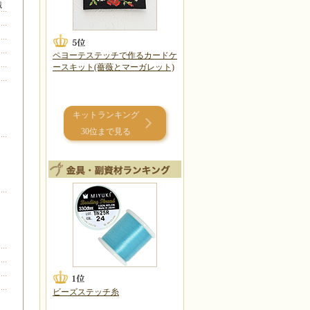
織
ペヨーテステッチで作るカードケ
ースキット(薔薇とマーガレット)
キットランキング
30位まで見る
ビーズステッチ糸