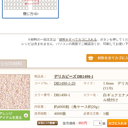
※材料の一括注文は「
材料をすべてカゴに入れる
」ボタンを押してく
レシピは含まれません、パソコンの画面でご確認頂くか、印刷してお使い
商品名：
デリカビーズ DB1490-1
コードNo.：
DB1490-1-20
サイズ：
1.6mm デ
(11/0)
カラー番号：
DB1490-1
カラー名：
白ギョクエナ
ル焼付け
内容量：
約4000粒（角ケース約20g）
使用個数：
4000個
必要注文数：
1個
891円
販売価格：
個