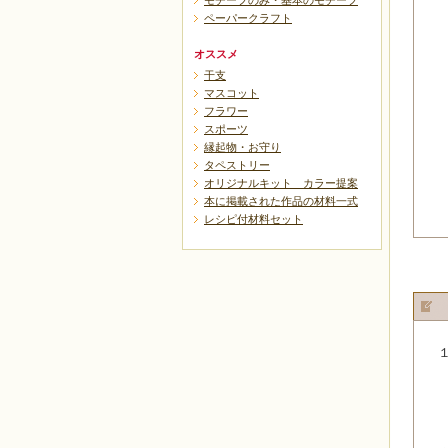
モチーフのみ・基本のモチーフ
ペーパークラフト
オススメ
干支
マスコット
フラワー
スポーツ
縁起物・お守り
タペストリー
オリジナルキット カラー提案
本に掲載された作品の材料一式
レシピ付材料セット