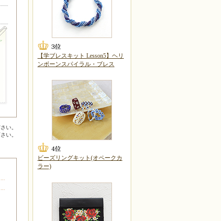
【学ブレスキット Lesson5】ヘリ
ンボーンスパイラル・ブレス
ださい。
下さい。
ビーズリングキット(オペークカ
ラー)