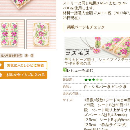
ストリーと同じ織機(LM-21またはLM-
21R)を使用します。
材料一括購入金額 \7,411＋税（2017年
28日現在）
掲載ページもチェック
デリカビーズ織り、シェイプドステッ
で作る季節の花
レビューを読む
難易度：
★
★
★
★
★
色味：
白・シルバー系,ピンク系
金具の色味：
サイズ：
<目数×段数>シートAは30
×75段、シートBは60目×75
段 <シート織り上がりサ
ズ>シートAは約4.5cm×約
12.5cm、シートBは約9cm
12.5cm <作品サイズ>約
9cm×約12.5cm