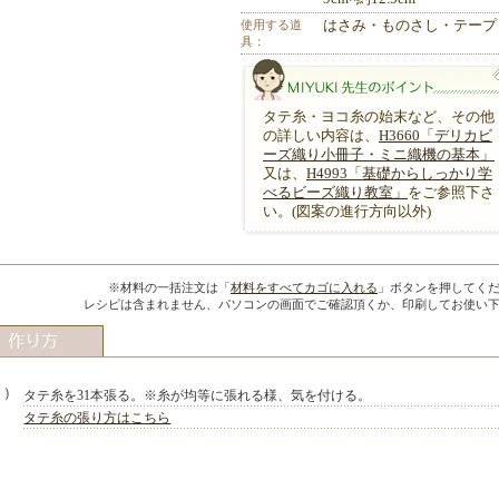
使用する道
はさみ・ものさし・テープ
具：
タテ糸・ヨコ糸の始末など、その他
の詳しい内容は、
H3660「デリカビ
ーズ織り小冊子・ミニ織機の基本」
又は、
H4993「基礎からしっかり学
べるビーズ織り教室」
をご参照下さ
い。(図案の進行方向以外)
MIYUKI先生のポイント
※材料の一括注文は「
材料をすべてカゴに入れる
」ボタンを押してく
レシピは含まれません、パソコンの画面でご確認頂くか、印刷してお使い
１）
タテ糸を31本張る。※糸が均等に張れる様、気を付ける。
タテ糸の張り方はこちら