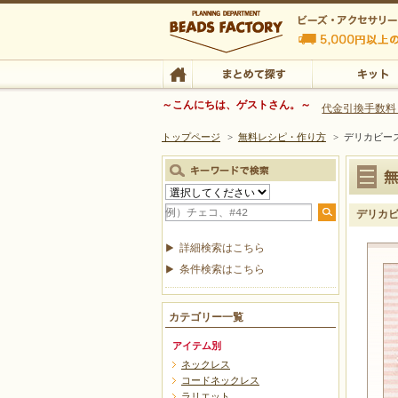
ビーズファクトリー ビーズ・パーツ・金具など
～こんにちは、ゲストさん。～
代金引換手数料
トップページ
>
無料レシピ・作り方
>
デリカビー
ビーズ・アクセサリーの専門店 ビーズファクトリー
ビーズ・アクセサリー
TOP
まとめて探す
キット
デリカビ
詳細検索はこちら
条件検索はこちら
カテゴリー一覧
アイテム別
ネックレス
コードネックレス
ラリエット