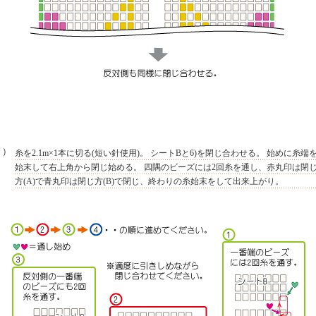
７）
糸を2.1m×1本に切る(短い針使用)。 シートBと6)を閉じ合わせる。 始めに糸端
始末して右上角から閉じ始める。 四隅のビーズには2回糸を通し、赤丸印は閉
方(A)で青丸印は閉じ方(B)で閉じ、終わりの糸始末をして出来上がり。