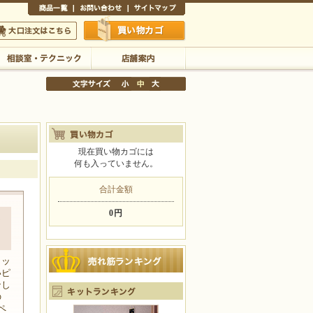
商品一覧
お問い合わせ
サイトマップ
買い物かご
口注文はこちら
相談室・テクニック
店舗案内
現在買い物カゴには
何も入っていません。
文字サイズの変更
小
中
大
合計金額
0円
ッ
ィッ
いピ
ンし
の
ペ