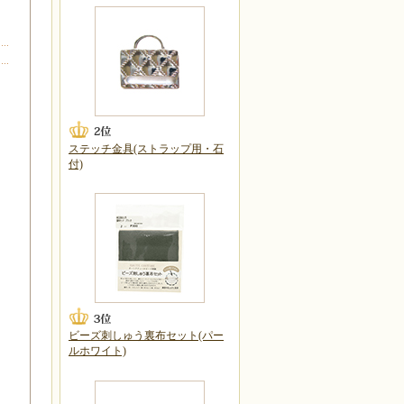
ステッチ金具(ストラップ用・石
付)
ビーズ刺しゅう裏布セット(パー
ルホワイト)