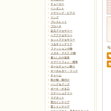
チョーカー
ペンダント
イヤリング・ピアス
リング
ブレスレット
ブローチ
足元アクセサリー
ヘアアクセサリー
セットアクセサリー
つるすインテリア
ファッション小物
メガネ・マスク 小物
暮らしの小道具
スマートフォン・携帯
ボールチェーン飾り
キーホルダー・フック
チャーム
和小物・根付け
バッグ＆グッズ
ポーチ・がま口
ステーショナリー
マグネット
壁のインテリア
置くインテリア