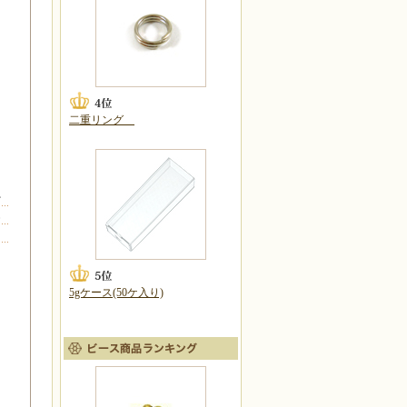
二重リング
を
じ
5gケース(50ケ入り)