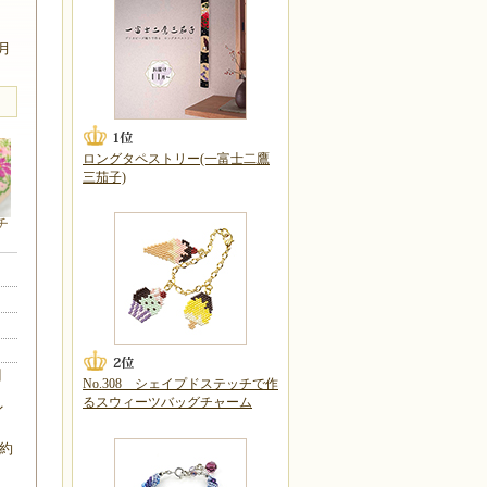
7月
ロングタペストリー(一富士二鷹
三茄子)
チ
目
No.308 シェイプドステッチで作
るスウィーツバッグチャーム
イ
×約