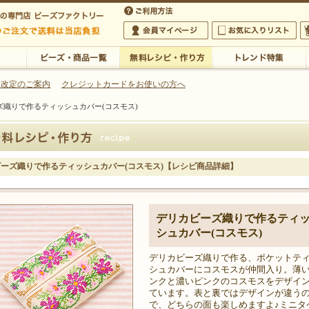
・アクセサリーの専門店
 改定のご案内
クレジットカードをお使いの方へ
ズ織りで作るティッシュカバー(コスモス)
ご利用方法
 5,000円以上のご注文で送料は当店が負担いたします
の専門店 ビーズファクトリー 5,000円以上のご注文で送料は当店が負担いたします
会員マイページ
お気に入りリスト
大
ビーズ・商品一覧
無料レシピ・作り方
トレンド特集
ーズ織りで作るティッシュカバー(コスモス)【レシピ商品詳細】
デリカビーズ織りで作るティ
シュカバー(コスモス)
デリカビーズ織りで作る、ポケットテ
シュカバーにコスモスが仲間入り。薄
ンクと濃いピンクのコスモスをデザイ
ています。表と裏ではデザインが違う
で、どちらの面も楽しめますよ♪ミニタ