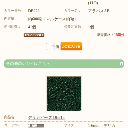
(11/0)
カラー番号：
カラー名：
DB222
アラバスAB
内容量：
約600粒（マルケース約3g）
使用個数：
必要注文数：
41個
1個
158円
販売価格：
個
その他のレシピはこちら
商品名：
デリカビーズ DB713
コードNo.：
サイズ：
10713000
1.6mm デリカ