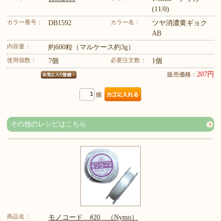
(11/0)
カラー番号：
カラー名：
DB1592
ツヤ消濃黄ギョク
AB
内容量：
約600粒（マルケース約3g）
使用個数：
必要注文数：
7個
1個
207円
販売価格：
個
その他のレシピはこちら
商品名：
モノコード #20 （Nymo）