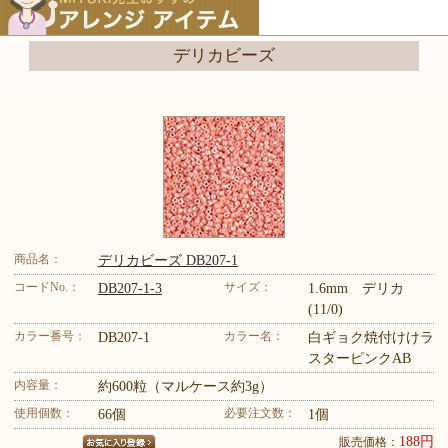
デリカビーズ
商品名：
デリカビーズ DB207-1
コードNo.：
サイズ：
DB207-1-3
1.6mm デリカ
(11/0)
カラー番号：
カラー名：
DB207-1
白ギョク焼付けけラ
スターピンクAB
内容量：
約600粒（マルケース約3g）
使用個数：
必要注文数：
66個
1個
188円
販売価格：