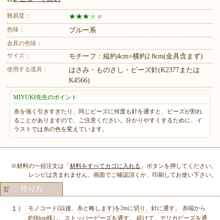
難易度：
★
★
★
★
★
色味：
ブルー系
金具の色味：
サイズ：
モチーフ：縦約4cm×横約2.8cm(金具含まず)
使用する道具：
はさみ・ものさし・ビーズ針(K2377または
K4566)
MIYUKI先生のポイント
糸を強く引きすぎたり、同じビーズに何度も針を通すと、ビーズが割れ
ることがありますので、ご注意ください。分かりやすくするために、イ
ラストでは糸の色を変えています。
※材料の一括注文は「
材料をすべてカゴに入れる
」ボタンを押してください。
レシピは含まれません、画面でご確認頂くか、印刷してお使い下さい。
１）
モノコード(以後、糸と略します)を2mに切り、針に通す。 糸端から
約90cm残し、ストッパービーズを通す。 続けて、デリカビーズを通