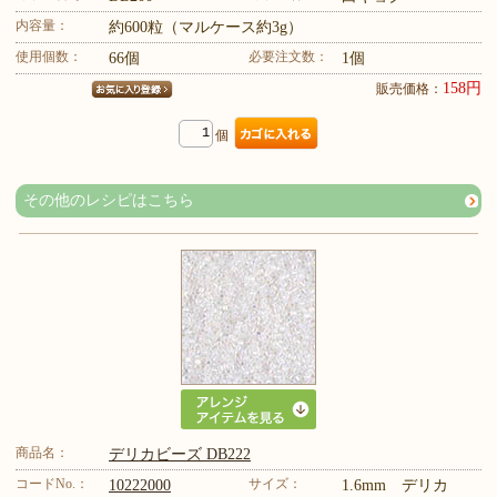
内容量：
約600粒（マルケース約3g）
使用個数：
必要注文数：
66個
1個
158円
販売価格：
個
その他のレシピはこちら
商品名：
デリカビーズ DB222
コードNo.：
サイズ：
10222000
1.6mm デリカ