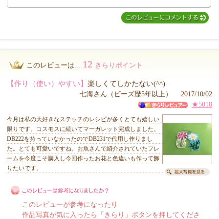
12
このレビューは...
きらりポイント
【作り（使い）やすい】
楽しくてしかたない(^^)
七海さん（ビーズ歴5年以上） 2017/10/02
★5018
今月は私の大好きなステッチのレシピが多くとても嬉しい
限りです。コスモスに続いてマーガレット完成しました。
DB222を持っていなかったのでDB231で代用し作りまし
た。とても可愛いですね。お魚さんで紹介されていたフレ
ームを今度こそ購入し今回作ったお花と色違いも作って飾
りたいです。
このレビューが参考になったり
作品写真が気に入ったら「きらり」ボタンを押してくださ