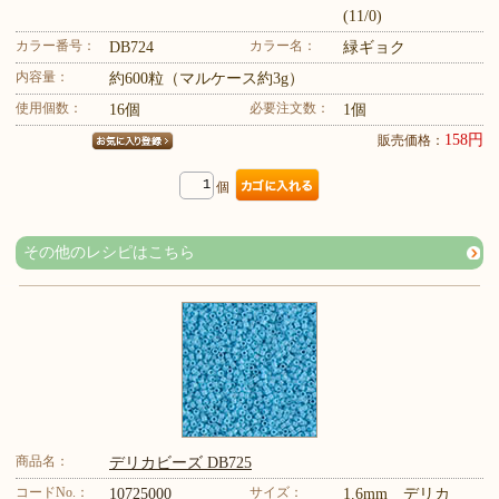
(11/0)
カラー番号：
カラー名：
DB724
緑ギョク
内容量：
約600粒（マルケース約3g）
使用個数：
必要注文数：
16個
1個
158円
販売価格：
個
その他のレシピはこちら
商品名：
デリカビーズ DB725
コードNo.：
サイズ：
10725000
1.6mm デリカ