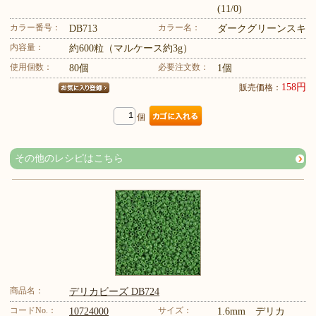
(11/0)
カラー番号：
カラー名：
DB713
ダークグリーンスキ
内容量：
約600粒（マルケース約3g）
使用個数：
必要注文数：
80個
1個
158円
販売価格：
個
その他のレシピはこちら
商品名：
デリカビーズ DB724
コードNo.：
サイズ：
10724000
1.6mm デリカ