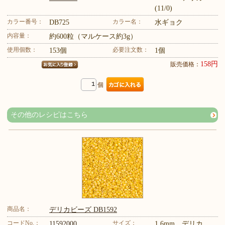
(11/0)
カラー番号：
カラー名：
DB725
水ギョク
内容量：
約600粒（マルケース約3g）
使用個数：
必要注文数：
153個
1個
158円
販売価格：
個
その他のレシピはこちら
商品名：
デリカビーズ DB1592
コードNo.：
サイズ：
11592000
1.6mm デリカ