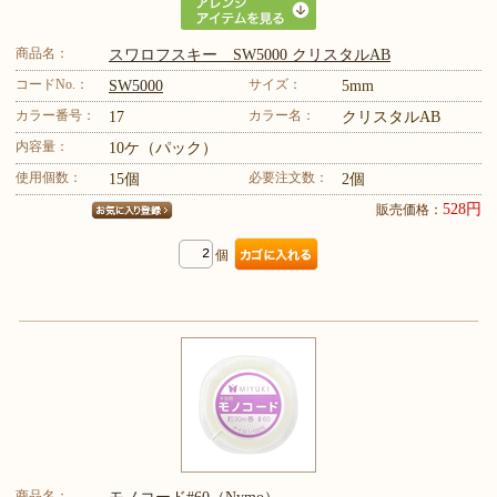
商品名：
スワロフスキー SW5000 クリスタルAB
コードNo.：
サイズ：
SW5000
5mm
カラー番号：
カラー名：
17
クリスタルAB
内容量：
10ケ（パック）
使用個数：
必要注文数：
15個
2個
528円
販売価格：
個
商品名：