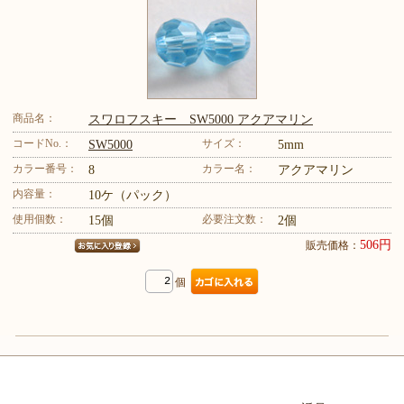
商品名：
スワロフスキー SW5000 アクアマリン
コードNo.：
サイズ：
SW5000
5mm
カラー番号：
カラー名：
8
アクアマリン
内容量：
10ケ（パック）
使用個数：
必要注文数：
15個
2個
506円
販売価格：
個