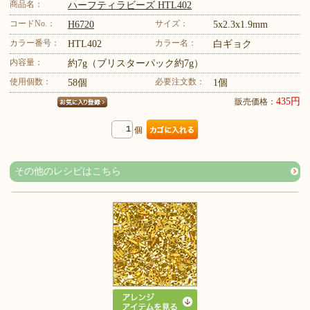
商品名：
ハーフティラビーズ HTL402
コードNo.：
サイズ：
H6720
5x2.3x1.9mm
カラー番号：
カラー名：
HTL402
白ギョク
内容量：
約7g（ブリスターパック約7g）
使用個数：
必要注文数：
58個
1個
435円
販売価格：
個
その他のレシピはこちら