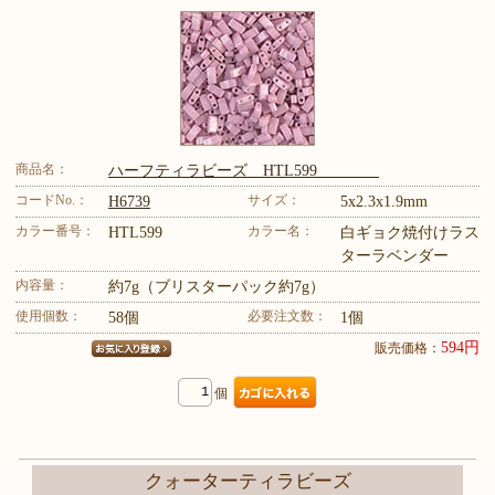
商品名：
ハーフティラビーズ HTL599
コードNo.：
サイズ：
H6739
5x2.3x1.9mm
カラー番号：
カラー名：
HTL599
白ギョク焼付けラス
ターラベンダー
内容量：
約7g（ブリスターパック約7g）
使用個数：
必要注文数：
58個
1個
594円
販売価格：
個
クォーターティラビーズ