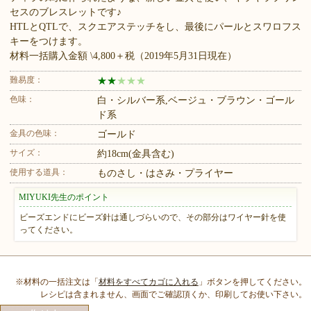
セスのブレスレットです♪
HTLとQTLで、スクエアステッチをし、最後にパールとスワロフス
キーをつけます。
材料一括購入金額 \4,800＋税（2019年5月31日現在）
難易度：
★
★
★
★
★
色味：
白・シルバー系,ベージュ・ブラウン・ゴール
ド系
金具の色味：
ゴールド
サイズ：
約18cm(金具含む)
使用する道具：
ものさし・はさみ・プライヤー
MIYUKI先生のポイント
ビーズエンドにビーズ針は通しづらいので、その部分はワイヤー針を使
ってください。
※材料の一括注文は「
材料をすべてカゴに入れる
」ボタンを押してください。
レシピは含まれません、画面でご確認頂くか、印刷してお使い下さい。