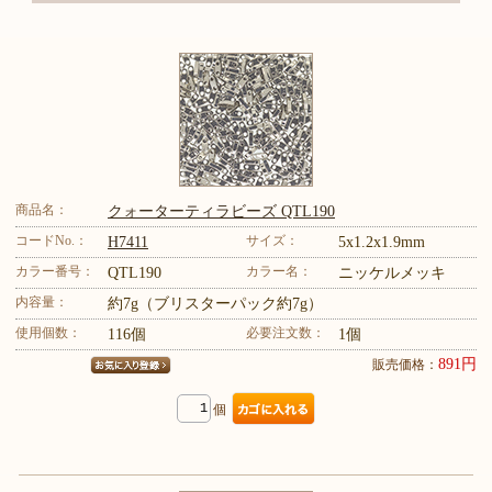
商品名：
クォーターティラビーズ QTL190
コードNo.：
サイズ：
H7411
5x1.2x1.9mm
カラー番号：
カラー名：
QTL190
ニッケルメッキ
内容量：
約7g（ブリスターパック約7g）
使用個数：
必要注文数：
116個
1個
891円
販売価格：
個