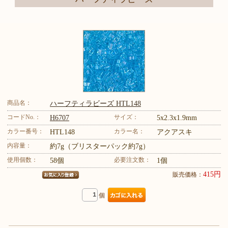
商品名：
ハーフティラビーズ HTL148
コードNo.：
サイズ：
H6707
5x2.3x1.9mm
カラー番号：
カラー名：
HTL148
アクアスキ
内容量：
約7g（ブリスターパック約7g）
使用個数：
必要注文数：
58個
1個
415円
販売価格：
個