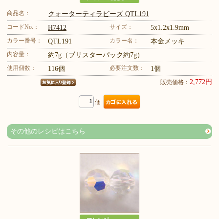
商品名：
クォーターティラビーズ QTL191
コードNo.：
サイズ：
H7412
5x1.2x1.9mm
カラー番号：
カラー名：
QTL191
本金メッキ
内容量：
約7g（ブリスターパック約7g）
使用個数：
必要注文数：
116個
1個
2,772円
販売価格：
個
その他のレシピはこちら