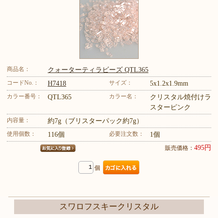
商品名：
クォーターティラビーズ QTL365
コードNo.：
サイズ：
H7418
5x1.2x1.9mm
カラー番号：
カラー名：
QTL365
クリスタル焼付けラ
スターピンク
内容量：
約7g（ブリスターパック約7g）
使用個数：
必要注文数：
116個
1個
495円
販売価格：
個
スワロフスキークリスタル