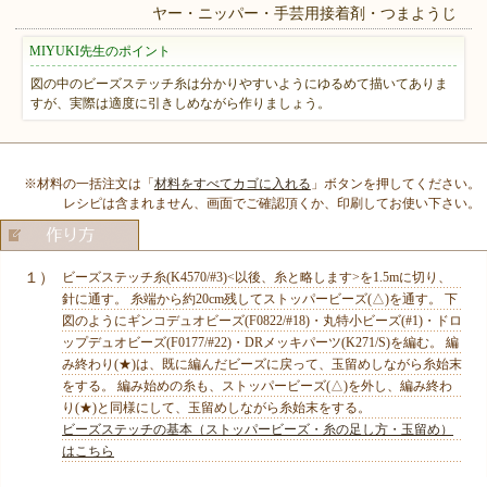
ヤー・ニッパー・手芸用接着剤・つまようじ
MIYUKI先生のポイント
図の中のビーズステッチ糸は分かりやすいようにゆるめて描いてありま
すが、実際は適度に引きしめながら作りましょう。
※材料の一括注文は「
材料をすべてカゴに入れる
」ボタンを押してください。
レシピは含まれません、画面でご確認頂くか、印刷してお使い下さい。
１）
ビーズステッチ糸(K4570/#3)<以後、糸と略します>を1.5mに切り、
針に通す。 糸端から約20cm残してストッパービーズ(△)を通す。 下
図のようにギンコデュオビーズ(F0822/#18)・丸特小ビーズ(#1)・ドロ
ップデュオビーズ(F0177/#22)・DRメッキパーツ(K271/S)を編む。 編
み終わり(★)は、既に編んだビーズに戻って、玉留めしながら糸始末
をする。 編み始めの糸も、ストッパービーズ(△)を外し、編み終わ
り(★)と同様にして、玉留めしながら糸始末をする。
ビーズステッチの基本（ストッパービーズ・糸の足し方・玉留め）
はこちら