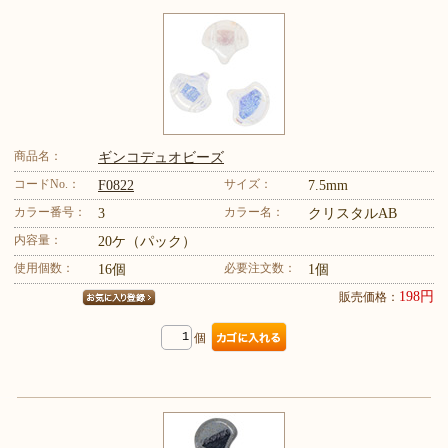
商品名：
ギンコデュオビーズ
コードNo.：
サイズ：
F0822
7.5mm
カラー番号：
カラー名：
3
クリスタルAB
内容量：
20ケ（パック）
使用個数：
必要注文数：
16個
1個
198円
販売価格：
個