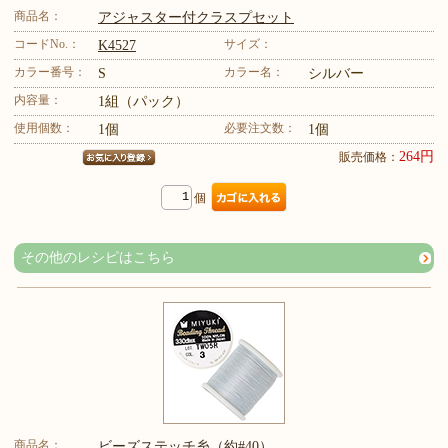
商品名：
アジャスター付クラスプセット
コードNo.：
サイズ：
K4527
カラー番号：
カラー名：
S
シルバー
内容量：
1組（パック）
使用個数：
必要注文数：
1個
1個
264円
販売価格：
個
その他のレシピはこちら
商品名：
ビーズステッチ糸（約#40）