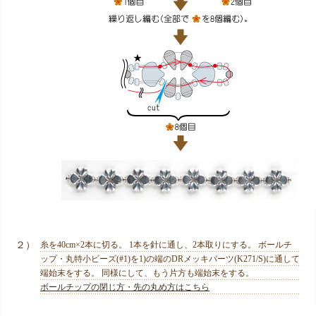
２）
糸を40cm×2本に切る。 1本を針に通し、2本取りにする。 ボールチ
ップ・丸特小ビーズ(#1)を1)の端のDRメッキパーツ(K271/S)に通して
端始末をする。 同様にして、もう片方も端始末をする。
ボールチップの閉じ方・先の丸め方はこちら