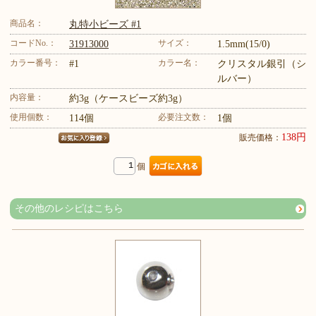
商品名：
丸特小ビーズ #1
コードNo.：
サイズ：
31913000
1.5mm(15/0)
カラー番号：
カラー名：
#1
クリスタル銀引（シ
ルバー）
内容量：
約3g（ケースビーズ約3g）
使用個数：
必要注文数：
114個
1個
138円
販売価格：
個
その他のレシピはこちら