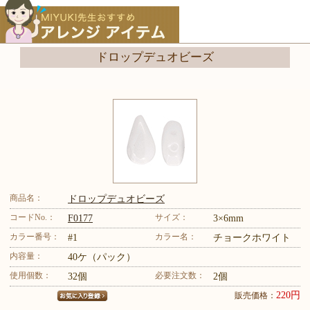
ドロップデュオビーズ
商品名：
ドロップデュオビーズ
コードNo.：
サイズ：
F0177
3×6mm
カラー番号：
カラー名：
#1
チョークホワイト
内容量：
40ケ（パック）
使用個数：
必要注文数：
32個
2個
220円
販売価格：