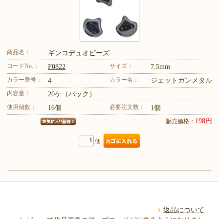
商品名：
ギンコデュオビーズ
コードNo.：
サイズ：
F0822
7.5mm
カラー番号：
カラー名：
4
ジェットガンメタル
内容量：
20ケ（パック）
使用個数：
必要注文数：
16個
1個
198円
販売価格：
個
返品について