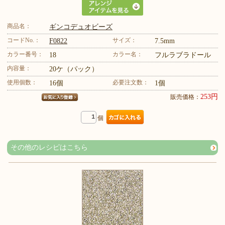
商品名：
ギンコデュオビーズ
コードNo.：
サイズ：
F0822
7.5mm
カラー番号：
カラー名：
18
フルラブラドール
内容量：
20ケ（パック）
使用個数：
必要注文数：
16個
1個
253円
販売価格：
個
その他のレシピはこちら