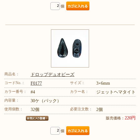
個
商品名：
ドロップデュオビーズ
コードNo.：
サイズ：
F0177
3×6mm
カラー番号：
カラー名：
#4
ジェットヘマタイト
内容量：
30ケ（パック）
使用個数：
必要注文数：
32個
2個
220円
販売価格：
個