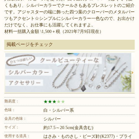
くもあり、シルバーカラーでクールさもあるブレスレットのご紹介
です。アジャスターの端に飾った四つ葉のクローバーのメタルパー
ツもアクセント☆シンプルにシルバーカラー一色なので、お出かけ
だけでなく、お仕事にも活躍してくれますよ。
材料一括購入金額 \1,500＋税（2021年7月9日現在）
掲載ページをチェック
難易度：
★
★
★
★
★
色味：
白・シルバー系
金具の色味：
シルバー
サイズ：
約17.5～20.5cm(金具含む)
使用する道具：
はさみ・ものさし・ビーズ針(K2377)・プライ