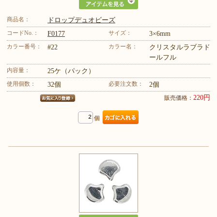
商品名：
ドロップデュオビーズ
コードNo.：
サイズ：
F0177
3×6mm
カラー番号：
カラー名：
#22
クリスタルラブラド
ールフル
内容量：
25ケ（パック）
使用個数：
必要注文数：
32個
2個
220円
販売価格：
個