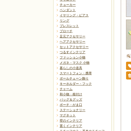
チョーカー
ペンダント
イヤリング・ピアス
リング
ブレスレット
ブローチ
足元アクセサリー
ヘアアクセサリー
セットアクセサリー
つるすインテリア
ファッション小物
メガネ・マスク 小物
暮らしの小道具
スマートフォン・携帯
ボールチェーン飾り
キーホルダー・フック
チャーム
和小物・根付け
バッグ＆グッズ
ポーチ・がま口
ステーショナリー
マグネット
壁のインテリア
置くインテリア