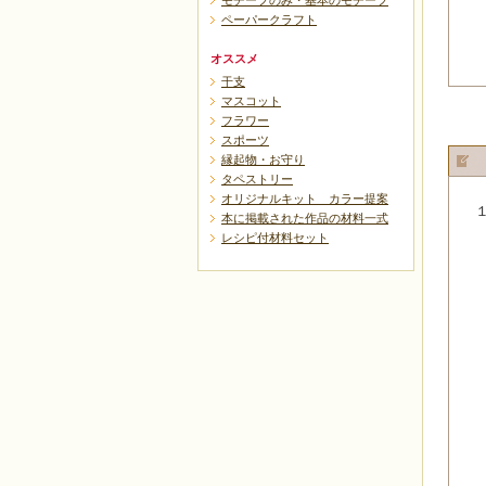
モチーフのみ・基本のモチーフ
ペーパークラフト
オススメ
干支
マスコット
フラワー
スポーツ
縁起物・お守り
タペストリー
オリジナルキット カラー提案
本に掲載された作品の材料一式
レシピ付材料セット