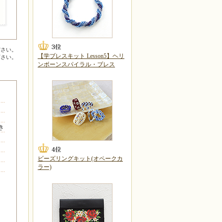
ださい。
【学ブレスキット Lesson5】ヘリ
下さい。
ンボーンスパイラル・ブレス
ら
き
ビーズリングキット(オペークカ
ラー)