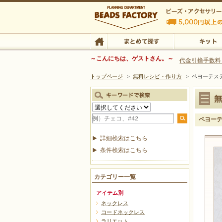
ビーズファクトリー ビーズ・パーツ・金具など
～こんにちは、ゲストさん。～
代金引換手数料
トップページ
>
無料レシピ・作り方
>
ペヨーテス
ビーズ・アクセサリーの専門店 ビーズファクトリー
ビーズ・アクセサリー
TOP
まとめて探す
キット
ペヨーテ
詳細検索はこちら
条件検索はこちら
カテゴリー一覧
アイテム別
ネックレス
コードネックレス
ラリエット