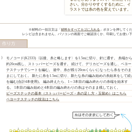
さい。分かりやすくするために、イ
ラストでは糸の色を変えています。
MIYUKI先生のポイント
※材料の一括注文は「
材料をすべてカゴに入れる
」ボタンを押してく
レシピは含まれません、パソコンの画面でご確認頂くか、印刷してお使い
１）
モノコード(K2333)〈以後、糸と略します〉を1.5mに切り、針に通す。 糸端か
約20cm残し、ストッパービーズを通す。 続けて、デリカビーズを通し、ペヨー
テステッチでシートを編む。 途中、糸が残り20cmくらいになったら糸をそのま
まにしておく。 新たに糸を1.5mに切り、新たな糸の編み始めの糸始末をして続
を編む(合計4本使用)。 編み終えたら、1～3本目の編み終わりの糸端を始末す
る。 1本目の編み始めと4本目の編み終わりの糸はそのまま残しておく。
ビーズステッチの基本（ストッパービーズ・糸の足し方・玉留め）はこちら
ペヨーテステッチの技法はこちら