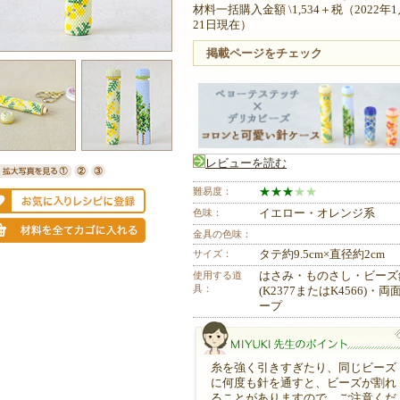
材料一括購入金額 \1,534＋税（2022年
21日現在）
掲載ページをチェック
レビューを読む
難易度：
★
★
★
★
★
色味：
イエロー・オレンジ系
金具の色味：
サイズ：
タテ約9.5cm×直径約2cm
使用する道
はさみ・ものさし・ビーズ
具：
(K2377またはK4566)・両
ープ
糸を強く引きすぎたり、同じビーズ
に何度も針を通すと、ビーズが割れ
ることがありますので、ご注意くだ