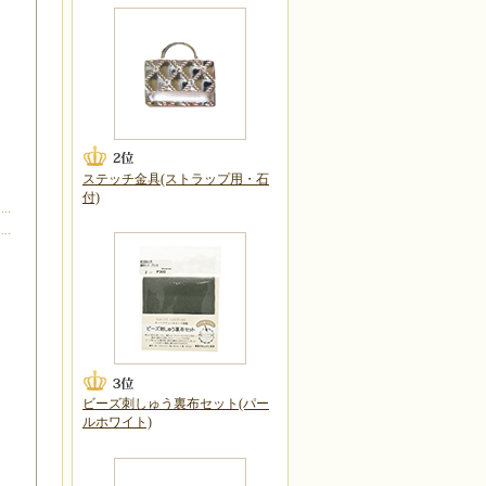
ステッチ金具(ストラップ用・石
付)
、
ビーズ刺しゅう裏布セット(パー
ルホワイト)