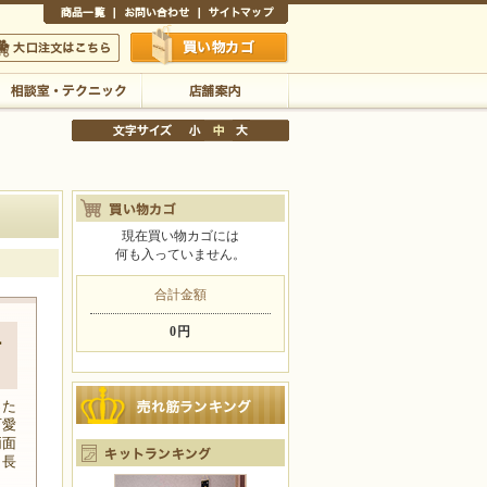
商品一覧
お問い合わせ
サイトマップ
買い物かご
口注文はこちら
相談室・テクニック
店舗案内
現在買い物カゴには
何も入っていません。
文字サイズの変更
小
中
大
合計金額
0円
ー
った
可愛
両面
。長