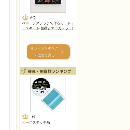
ペヨーテステッチで作るカードケ
ースキット(薔薇とマーガレット)
キットランキング
30位まで見る
ビーズステッチ糸