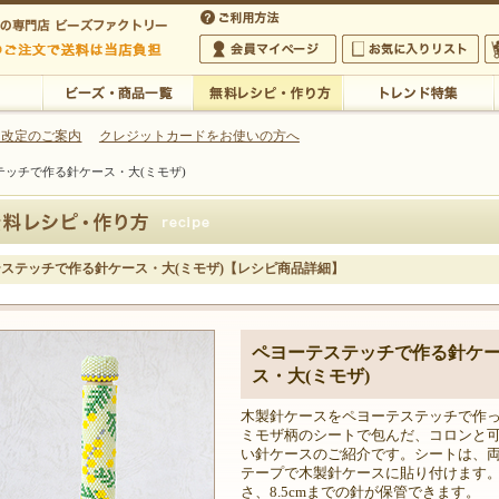
・アクセサリーの専門店
 改定のご案内
クレジットカードをお使いの方へ
テッチで作る針ケース・大(ミモザ)
ご利用方法
 5,000円以上のご注文で送料は当店が負担いたします
の専門店 ビーズファクトリー 5,000円以上のご注文で送料は当店が負担いたします
会員マイページ
お気に入りリスト
大
ビーズ・商品一覧
無料レシピ・作り方
トレンド特集
ステッチで作る針ケース・大(ミモザ)【レシピ商品詳細】
ペヨーテステッチで作る針ケ
ス・大(ミモザ)
木製針ケースをペヨーテステッチで作
ミモザ柄のシートで包んだ、コロンと
い針ケースのご紹介です。シートは、
テープで木製針ケースに貼り付けます
さ、8.5cmまでの針が保管できます。