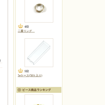
二重リング
付
5gケース(50ケ入り)