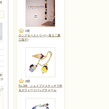
1月
ロングタペストリー(一富士二鷹
三茄子)
針
面テ
No.308 シェイプドステッチで作
るスウィーツバッグチャーム