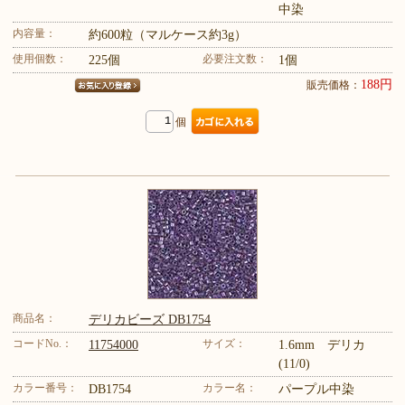
中染
内容量：
約600粒（マルケース約3g）
使用個数：
必要注文数：
225個
1個
188円
販売価格：
個
商品名：
デリカビーズ DB1754
コードNo.：
サイズ：
11754000
1.6mm デリカ
(11/0)
カラー番号：
カラー名：
DB1754
パープル中染