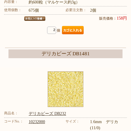
内容量：
約600粒（マルケース約3g）
使用個数：
必要注文数：
675個
2個
158円
販売価格：
個
デリカビーズ DB1481
商品名：
デリカビーズ DB232
コードNo.：
サイズ：
10232000
1.6mm デリカ
(11/0)