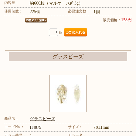
内容量：
約600粒（マルケース約3g）
使用個数：
必要注文数：
225個
1個
158円
販売価格：
個
グラスビーズ
商品名：
グラスビーズ
コードNo.：
サイズ：
H4879
7X11mm
カラー番号：
カラー名：
1