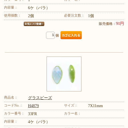
内容量：
6ケ（バラ）
使用個数：
必要注文数：
2個
1個
91円
販売価格：
個
商品名：
グラスビーズ
コードNo.：
サイズ：
H4879
7X11mm
カラー番号：
カラー名：
33FR
内容量：
4ケ（バラ）