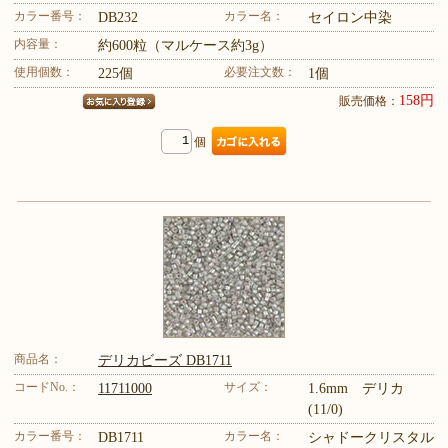
カラー番号：
カラー名：
DB232
セイロン中染
内容量：
約600粒（マルケース約3g）
使用個数：
必要注文数：
225個
1個
158円
販売価格：
個
商品名：
デリカビーズ DB1711
コードNo.：
サイズ：
11711000
1.6mm デリカ
(11/0)
カラー番号：
カラー名：
DB1711
シャドークリスタル