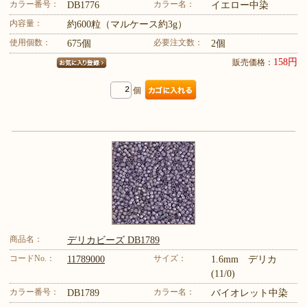
カラー番号：
カラー名：
DB1776
イエロー中染
内容量：
約600粒（マルケース約3g）
使用個数：
必要注文数：
675個
2個
158円
販売価格：
個
商品名：
デリカビーズ DB1789
コードNo.：
サイズ：
11789000
1.6mm デリカ
(11/0)
カラー番号：
カラー名：
DB1789
バイオレット中染