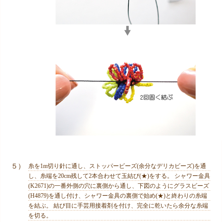
５）
糸を1m切り針に通し、ストッパービーズ(余分なデリカビーズ)を通
し、糸端を20cm残して2本合わせて玉結び(★)をする。 シャワー金具
(K2671)の一番外側の穴に裏側から通し、下図のようにグラスビーズ
(H4879)を通し付け、シャワー金具の裏側で始め(★)と終わりの糸端
を結ぶ。 結び目に手芸用接着剤を付け、完全に乾いたら余分な糸端
を切る。