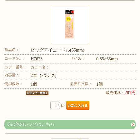
商品名：
ビッグアイニードル(55mm)
コードNo.：
サイズ：
H7623
0.55×55mm
カラー番号：
カラー名：
内容量：
2本（パック）
使用個数：
必要注文数：
1個
1個
281円
販売価格：
個
その他のレシピはこちら