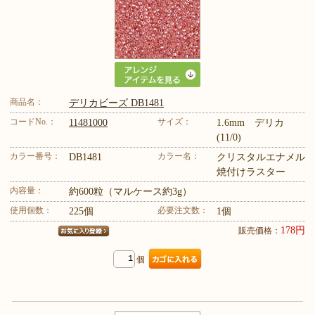
商品名：
デリカビーズ DB1481
コードNo.：
サイズ：
11481000
1.6mm デリカ
(11/0)
カラー番号：
カラー名：
DB1481
クリスタルエナメル
焼付けラスター
内容量：
約600粒（マルケース約3g）
使用個数：
必要注文数：
225個
1個
178円
販売価格：
個