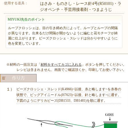
使用する道具：
はさみ・ものさし・レース針4号(R50101)・ラ
ジオペンチ・手芸用接着剤・つまようじ
MIYUKI先生のポイント
ループクロッシェは、目の引き締め方によって、ループとループの間隔
が異なります。出来るだけ間隔が開かないように編むと花モチーフが綺
麗に仕上がります。ビーズクロッシェ・スレッドは分かりやすいように
色を変更しています。
※材料の一括注文は「
材料をすべてカゴに入れる
」ボタンを押してください。
レシピは含まれません、画面でご確認頂くか、印刷してお使い下さい。
１）
ビーズクロッシェ・スレッド(K4966)<以後、糸と略します>を糸巻の
状態で、ビッグアイニードル(H7623)<以後、針と略します>に通す。
下図のようにデリカビーズ(DB1533、DB1481)を順に通す。