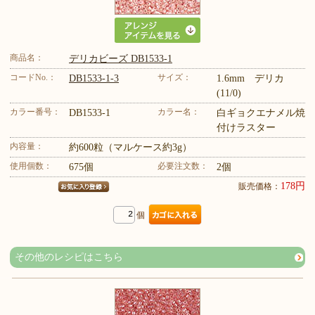
商品名：
デリカビーズ DB1533-1
コードNo.：
サイズ：
DB1533-1-3
1.6mm デリカ
(11/0)
カラー番号：
カラー名：
DB1533-1
白ギョクエナメル焼
付けラスター
内容量：
約600粒（マルケース約3g）
使用個数：
必要注文数：
675個
2個
178円
販売価格：
個
その他のレシピはこちら