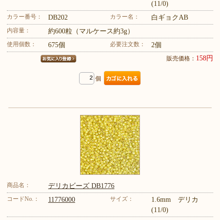
(11/0)
カラー番号：
カラー名：
DB202
白ギョクAB
内容量：
約600粒（マルケース約3g）
使用個数：
必要注文数：
675個
2個
158円
販売価格：
個
商品名：
デリカビーズ DB1776
コードNo.：
サイズ：
11776000
1.6mm デリカ
(11/0)