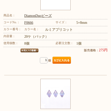
商品名：
DiamonDuoビーズ
コードNo.：
サイズ：
F0666
5×8mm
カラー番号：
カラー名：
ルミアプリコット
内容量：
20ケ（パック）
使用個数：
必要注文数：
8個
1個
275円
販売価格：
個