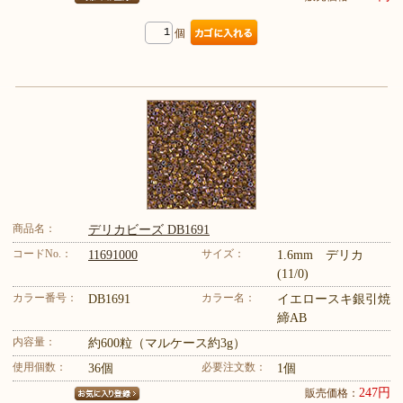
個
商品名：
デリカビーズ DB1691
コードNo.：
サイズ：
11691000
1.6mm デリカ
(11/0)
カラー番号：
カラー名：
DB1691
イエロースキ銀引焼
締AB
内容量：
約600粒（マルケース約3g）
使用個数：
必要注文数：
36個
1個
247円
販売価格：