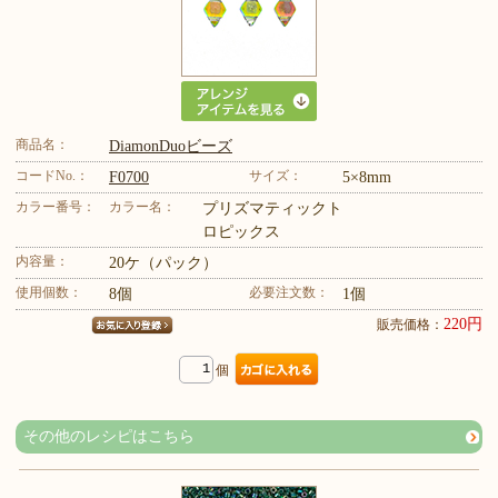
商品名：
DiamonDuoビーズ
コードNo.：
サイズ：
F0700
5×8mm
カラー番号：
カラー名：
プリズマティックト
ロピックス
内容量：
20ケ（パック）
使用個数：
必要注文数：
8個
1個
220円
販売価格：
個
その他のレシピはこちら