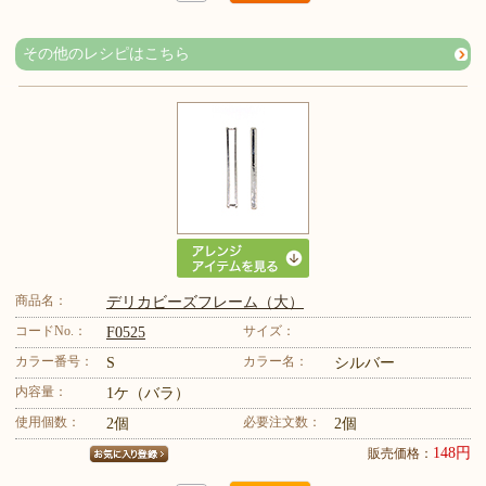
その他のレシピはこちら
商品名：
デリカビーズフレーム（大）
コードNo.：
サイズ：
F0525
カラー番号：
カラー名：
S
シルバー
内容量：
1ケ（バラ）
使用個数：
必要注文数：
2個
2個
148円
販売価格：