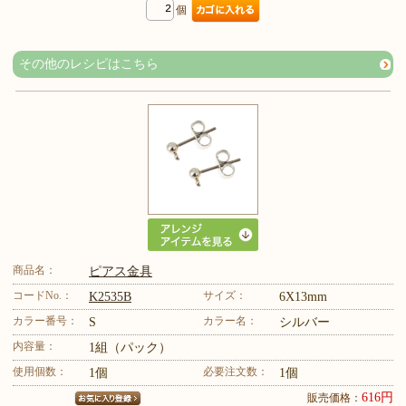
個
その他のレシピはこちら
商品名：
ピアス金具
コードNo.：
サイズ：
K2535B
6X13mm
カラー番号：
カラー名：
S
シルバー
内容量：
1組（パック）
使用個数：
必要注文数：
1個
1個
616円
販売価格：