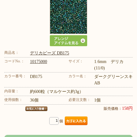
商品名：
デリカビーズ DB175
コードNo.：
サイズ：
10175000
1.6mm デリカ
(11/0)
カラー番号：
カラー名：
DB175
ダークグリーンスキ
AB
内容量：
約600粒（マルケース約3g）
使用個数：
必要注文数：
36個
1個
158円
販売価格：
個