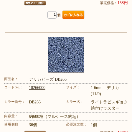
158円
販売価格：
個
商品名：
デリカビーズ DB266
コードNo.：
サイズ：
10266000
1.6mm デリカ
(11/0)
カラー番号：
カラー名：
DB266
ライトラピスギョク
焼付けラスター
内容量：
約600粒（マルケース約3g）
使用個数：
必要注文数：
36個
1個