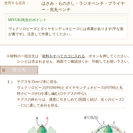
使用する道具：
はさみ・ものさし・ラジオペンチ・プライヤ
ー・先丸ペンチ
MIYUKI先生のポイント
ヴェクソロビーズとダイヤモンデュオビーズには表裏があります(平な面
が裏です)。注意して作業してください。
※材料の一括注文は「
材料をすべてカゴに入れる
」ボタンを押してください。
レシピは含まれません、画面でご確認頂くか、印刷してお使い下さい。
１）
テグスを35cm×2本に切る。
ヴェクソロビーズ(F0180/#6)とダイヤモンデュオビーズ(F0700)と丸
特小ビーズ(#1)を通し編む(◎テグスの中心)。
テグスの終わりは、適度に引きしめて2回固く結び、近くのビーズ2
～3コに通して余分を切る。