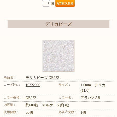
個
デリカビーズ
商品名：
デリカビーズ DB222
コードNo.：
サイズ：
10222000
1.6mm デリカ
(11/0)
カラー番号：
カラー名：
DB222
アラバスAB
内容量：
約600粒（マルケース約3g）
使用個数：
必要注文数：
36個
1個