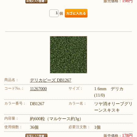
198円
販売価格：
個
商品名：
デリカビーズ DB1267
コードNo.：
サイズ：
11267000
1.6mm デリカ
(11/0)
カラー番号：
カラー名：
DB1267
ツヤ消オリーブグリ
ーンスキスキ
内容量：
約600粒（マルケース約3g）
使用個数：
必要注文数：
36個
1個
178円
販売価格：