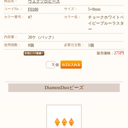
商品名：
ヴェクソロビーズ
コードNo.：
サイズ：
F0180
5×8mm
カラー番号：
カラー名：
#7
チョークホワイトベ
イビーブルーラスタ
ー
内容量：
20ケ（パック）
使用個数：
必要注文数：
8個
1個
275円
販売価格：
個
DiamonDuoビーズ