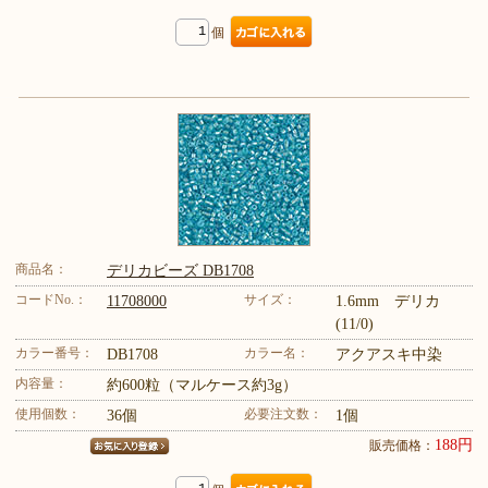
個
商品名：
デリカビーズ DB1708
コードNo.：
サイズ：
11708000
1.6mm デリカ
(11/0)
カラー番号：
カラー名：
DB1708
アクアスキ中染
内容量：
約600粒（マルケース約3g）
使用個数：
必要注文数：
36個
1個
188円
販売価格：