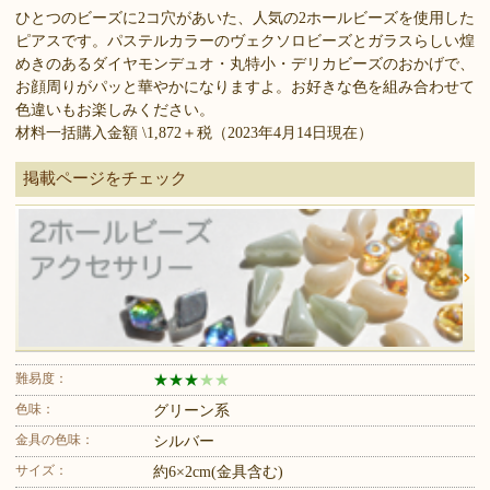
ひとつのビーズに2コ穴があいた、人気の2ホールビーズを使用した
ピアスです。パステルカラーのヴェクソロビーズとガラスらしい煌
めきのあるダイヤモンデュオ・丸特小・デリカビーズのおかげで、
お顔周りがパッと華やかになりますよ。お好きな色を組み合わせて
色違いもお楽しみください。
材料一括購入金額 \1,872＋税（2023年4月14日現在）
掲載ページをチェック
難易度：
★
★
★
★
★
色味：
グリーン系
金具の色味：
シルバー
サイズ：
約6×2cm(金具含む)