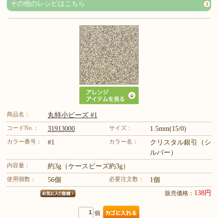
その他のレシピはこちら
商品名：
丸特小ビーズ #1
コードNo.：
サイズ：
31913000
1.5mm(15/0)
カラー番号：
カラー名：
#1
クリスタル銀引（シ
ルバー）
内容量：
約3g（ケースビーズ約3g）
使用個数：
必要注文数：
56個
1個
138円
販売価格：
個