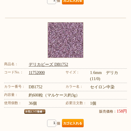
個
商品名：
デリカビーズ DB1752
コードNo.：
サイズ：
11752000
1.6mm デリカ
(11/0)
カラー番号：
カラー名：
DB1752
セイロン中染
内容量：
約600粒（マルケース約3g）
使用個数：
必要注文数：
36個
1個
158円
販売価格：
個