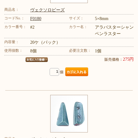
商品名：
ヴェクソロビーズ
コードNo.：
サイズ：
F0180
5×8mm
カラー番号：
カラー名：
#2
アラバスターシャン
ペンラスター
内容量：
20ケ（パック）
使用個数：
必要注文数：
8個
1個
275円
販売価格：
個