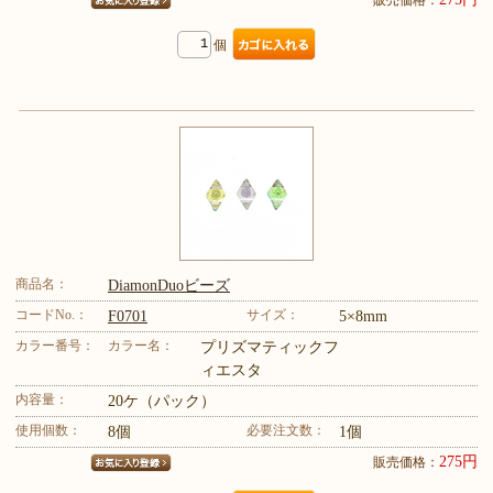
販売価格：
個
商品名：
DiamonDuoビーズ
コードNo.：
サイズ：
F0701
5×8mm
カラー番号：
カラー名：
プリズマティックフ
ィエスタ
内容量：
20ケ（パック）
使用個数：
必要注文数：
8個
1個
275円
販売価格：