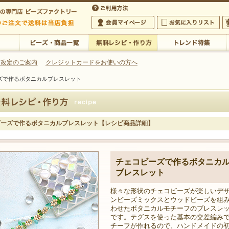
・アクセサリーの専門店
 改定のご案内
クレジットカードをお使いの方へ
ズで作るボタニカルブレスレット
ご利用方法
 5,000円以上のご注文で送料は当店が負担いたします
の専門店 ビーズファクトリー 5,000円以上のご注文で送料は当店が負担いたします
会員マイページ
お気に入りリスト
大
ビーズ・商品一覧
無料レシピ・作り方
トレンド特集
ビーズで作るボタニカルブレスレット【レシピ商品詳細】
チェコビーズで作るボタニカ
ブレスレット
様々な形状のチェコビーズが楽しいデ
ンビーズミックスとウッドビーズを組
わせたボタニカルモチーフのブレスレ
です。テグスを使った基本の交差編み
チーフが作れるので、ハンドメイドの