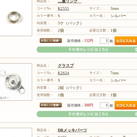
商品名：
二重リング
コードNo.：
K2555
サイズ：
3mm
カラー番号：
S
カラー名：
シルバー
内容量：
5ケ（パック）
その他のレシピはこちら
使用個数：
2個
必要注文数：
1個
132円
販売価格：
個
商品名：
クラスプ
コードNo.：
K2624
サイズ：
7mm
カラー番号：
S
カラー名：
シルバー
内容量：
2組（パック）
その他のレシピはこちら
使用個数：
1個
必要注文数：
1個
308円
販売価格：
個
商品名：
DRメッキパーツ