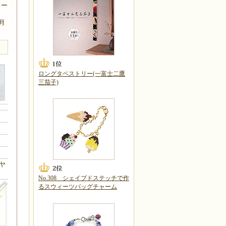
ラー
6月
ロングタペストリー(一富士二鷹
三茄子)
ヤ
No.308 シェイプドステッチで作
るスウィーツバッグチャーム