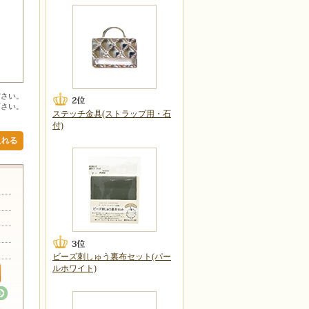
ださい。
下さい。
ステッチ金具(ストラップ用・石
付)
ビーズ刺しゅう裏布セット(パー
ルホワイト)