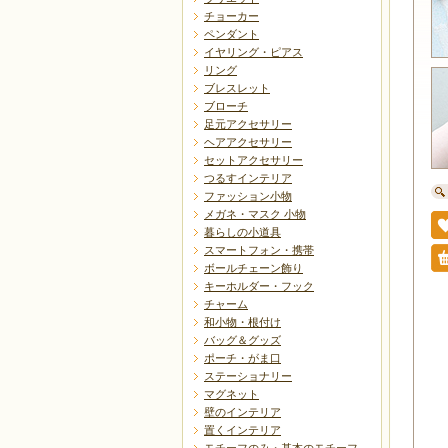
チョーカー
ペンダント
イヤリング・ピアス
リング
ブレスレット
ブローチ
足元アクセサリー
ヘアアクセサリー
セットアクセサリー
つるすインテリア
ファッション小物
メガネ・マスク 小物
暮らしの小道具
スマートフォン・携帯
ボールチェーン飾り
キーホルダー・フック
チャーム
和小物・根付け
バッグ＆グッズ
ポーチ・がま口
ステーショナリー
マグネット
壁のインテリア
置くインテリア