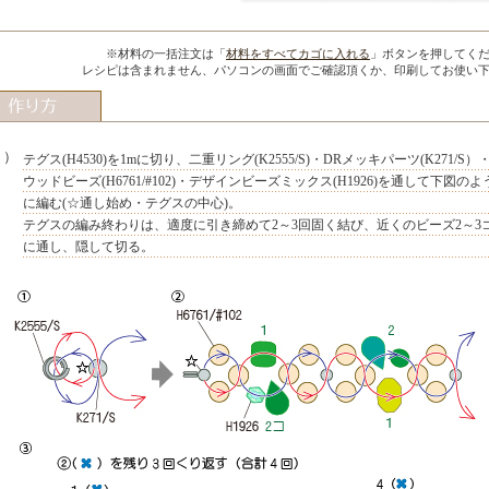
※材料の一括注文は「
材料をすべてカゴに入れる
」ボタンを押してく
MIYUKI先生のポイント
レシピは含まれません、パソコンの画面でご確認頂くか、印刷してお使い
１）
テグス(H4530)を1mに切り、二重リング(K2555/S)・DRメッキパーツ(K271/S）
ウッドビーズ(H6761/#102)・デザインビーズミックス(H1926)を通して下図のよ
に編む(☆通し始め・テグスの中心)。
テグスの編み終わりは、適度に引き締めて2～3回固く結び、近くのビーズ2～3
に通し、隠して切る。