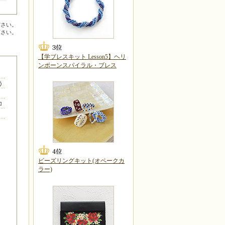
ださい。
下さい。
【学ブレスキット Lesson5】ヘリ
ンボーンスパイラル・ブレス
・
う
コ
ビーズリングキット(オペークカ
ラー)