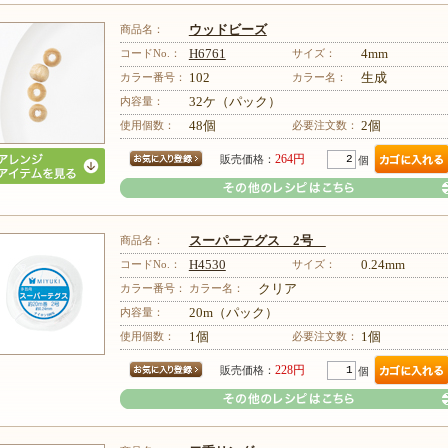
商品名：
ウッドビーズ
コードNo.：
H6761
サイズ：
4mm
カラー番号：
102
カラー名：
生成
内容量：
32ケ（パック）
その他のレシピはこちら
使用個数：
48個
必要注文数：
2個
264円
販売価格：
個
商品名：
スーパーテグス 2号
コードNo.：
H4530
サイズ：
0.24mm
カラー番号：
カラー名：
クリア
内容量：
20m（パック）
その他のレシピはこちら
使用個数：
1個
必要注文数：
1個
228円
販売価格：
個