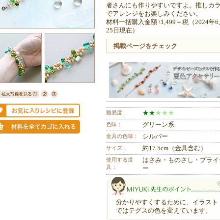
者さんにも作りやすいですよ。推しカ
でアレンジをお楽しみください。
材料一括購入金額 \1,499＋税（2024年
25日現在）
掲載ページをチェック
難易度：
★
★
★
★
★
色味：
グリーン系
金具の色味：
シルバー
サイズ：
約17.5cm（金具含む）
使用する道
はさみ・ものさし・プライ
具：
ー
分かりやすくするために、イラスト
ではテグスの色を変えています。