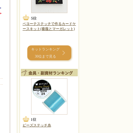
ペヨーテステッチで作るカードケ
ースキット(薔薇とマーガレット)
キットランキング
30位まで見る
ビーズステッチ糸