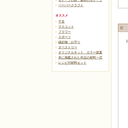
モチーフのみ・基本のモチーフ
ペーパークラフト
オススメ
干支
マスコット
フラワー
スポーツ
縁起物・お守り
タペストリー
オリジナルキット カラー提案
本に掲載された作品の材料一式
レシピ付材料セット