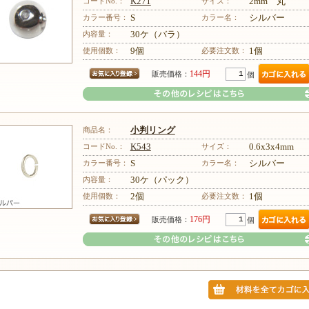
コードNo.：
K271
サイズ：
2mm 丸
カラー番号：
S
カラー名：
シルバー
内容量：
30ケ（バラ）
その他のレシピはこちら
使用個数：
9個
必要注文数：
1個
144円
販売価格：
個
商品名：
小判リング
コードNo.：
K543
サイズ：
0.6x3x4mm
カラー番号：
S
カラー名：
シルバー
内容量：
30ケ（パック）
その他のレシピはこちら
使用個数：
2個
必要注文数：
1個
176円
販売価格：
個