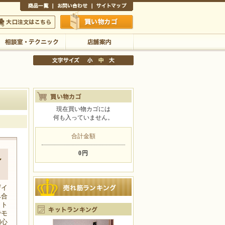
商品一覧
お問い合わせ
サイトマップ
買い物かご
口注文はこちら
相談室・テクニック
店舗案内
現在買い物カゴには
何も入っていません。
文字サイズの変更
小
中
大
合計金額
0円
ル
ザイ
み合
ット
でモ
初心