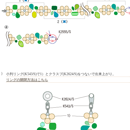
２）
小判リング(K543/S)で1）とクラスプ(K2624/S)をつないで出来上がり。
リングの開閉方法はこちら