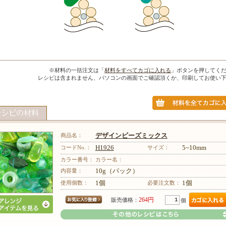
※材料の一括注文は「
材料をすべてカゴに入れる
」ボタンを押してく
レシピは含まれません、パソコンの画面でご確認頂くか、印刷してお使い
商品名：
デザインビーズミックス
コードNo.：
H1926
サイズ：
5~10mm
カラー番号：
カラー名：
内容量：
10g（パック）
使用個数：
1個
必要注文数：
1個
264円
販売価格：
個