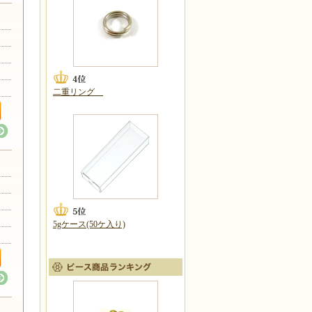
二重リング
5gケース(50ケ入り)