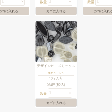
量
数量
数量
デザインビーズミックス
商品ページへ
10g 入り
264円(税込)
数量