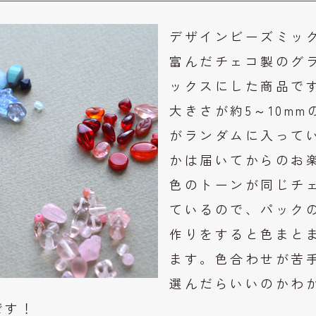
デザインビーズミッ
富んだチェコ製のグ
ックスにした商品で
大きさが約5～10m
がランダムに入って
かは届いてからのお
色のトーンが同じチ
ているので、パック
作りをすると色まと
ます。色合わせが苦
選んだらいいのかわ
です！