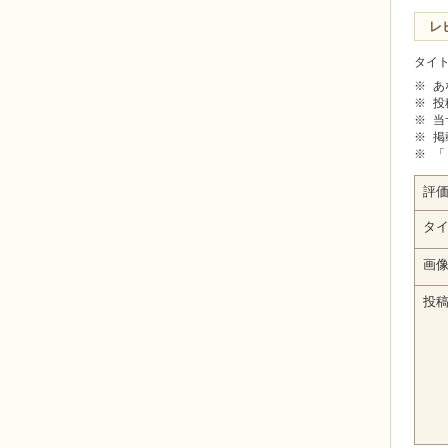
レ
タイ
※
あ
※
投
※
当
※
掲
※
「
評
タ
画
投