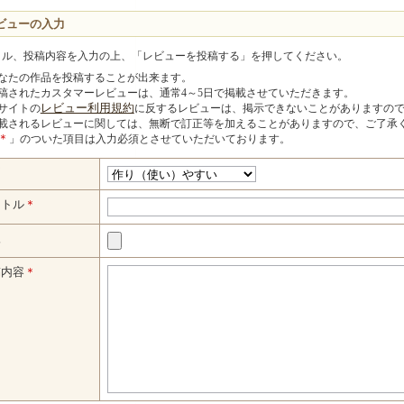
ビューの入力
トル、投稿内容を入力の上、「レビューを投稿する」を押してください。
なたの作品を投稿することが出来ます。
稿されたカスタマーレビューは、通常4～5日で掲載させていただきます。
サイトの
レビュー利用規約
に反するレビューは、掲示できないことがありますの
載されるレビューに関しては、無断で訂正等を加えることがありますので、ご了承
＊
」のついた項目は入力必須とさせていただいております。
価
イトル
＊
像
稿内容
＊