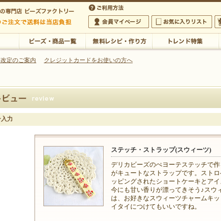
・アクセサリーの専門店
 改定のご案内
クレジットカードをお使いの方へ
ご利用方法
 5,000円以上のご注文で送料は当店が負担いたします
の専門店 ビーズファクトリー 5,000円以上のご注文で送料は当店が負担いたします
会員マイページ
お気に入りリスト
大
ビーズ・商品一覧
無料レシピ・作り方
トレンド特集
ー入力
ステッチ・ストラップ(スウィーツ)
デリカビーズのぺヨーテステッチで作
がキュートなストラップです。ストロ
ッピングされたショートケーキとアイ
今にも甘い香りが漂ってきそう♪スウ
は、お好きなスウィーツチャームキッ
イタイにつけてもいいですね。