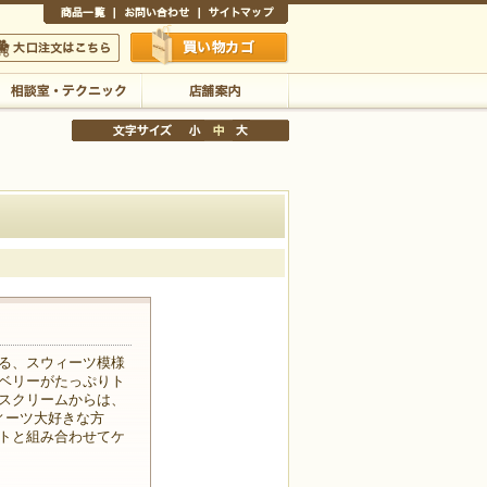
商品一覧
お問い合わせ
サイトマップ
買い物かご
口注文はこちら
相談室・テクニック
店舗案内
文字サイズの変更
小
中
大
る、スウィーツ模様
ベリーがたっぷりト
スクリームからは、
ィーツ大好きな方
トと組み合わせてケ