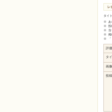
レ
タイ
※
あ
※
投
※
当
※
掲
※
「
評
タ
画
投