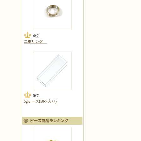
二重リング
5gケース(50ケ入り)