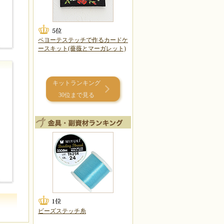
ペヨーテステッチで作るカードケ
ースキット(薔薇とマーガレット)
キットランキング
30位まで見る
ビーズステッチ糸