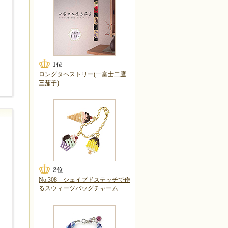
ロングタペストリー(一富士二鷹
三茄子)
No.308 シェイプドステッチで作
るスウィーツバッグチャーム