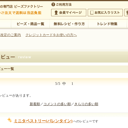
・アクセサリーの専門店
 改定のご案内
クレジットカードをお使いの方へ
ご利用方法
 5,000円以上のご注文で送料は当店が負担いたします
の専門店 ビーズファクトリー 5,000円以上のご注文で送料は当店が負担いたします
会員マイページ
お気に入りリスト
大
ビーズ・商品一覧
無料レシピ・作り方
トレンド特集
ビュー一覧
5/5
中
1
レビューがあります。
新着順
／
コメントの多い順
／
きらりの多い順
ミニタペストリー(バレンタイン)
へのレビューです