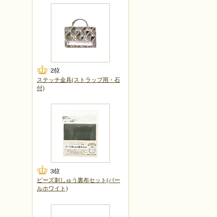
ステッチ金具(ストラップ用・石
付)
ビーズ刺しゅう裏布セット(パー
ルホワイト)