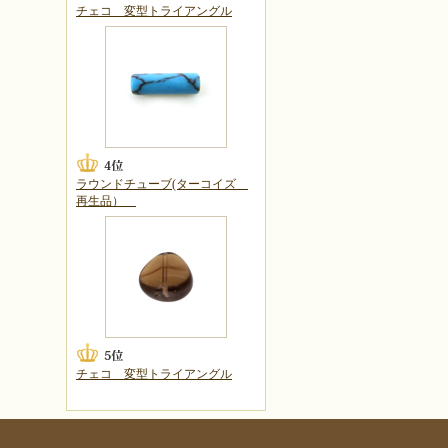
チェコ 変型トライアングル
ラウンドチューブ(ターコイズ
再生品）
チェコ 変型トライアングル