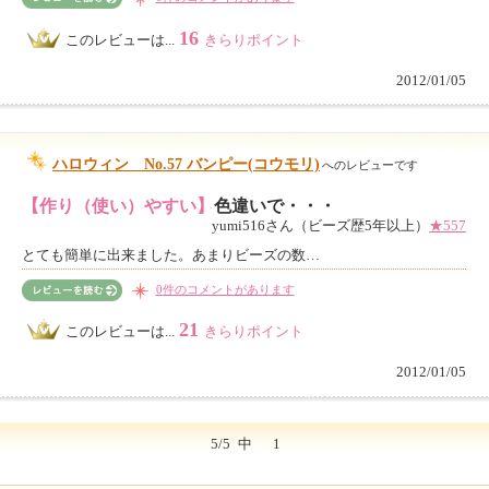
16
このレビューは...
きらりポイント
2012/01/05
ハロウィン No.57 バンピー(コウモリ)
へのレビューです
【作り（使い）やすい】
色違いで・・・
yumi516さん（ビーズ歴5年以上）
★557
とても簡単に出来ました。あまりビーズの数…
0件のコメントがあります
21
このレビューは...
きらりポイント
2012/01/05
5/5
中
1