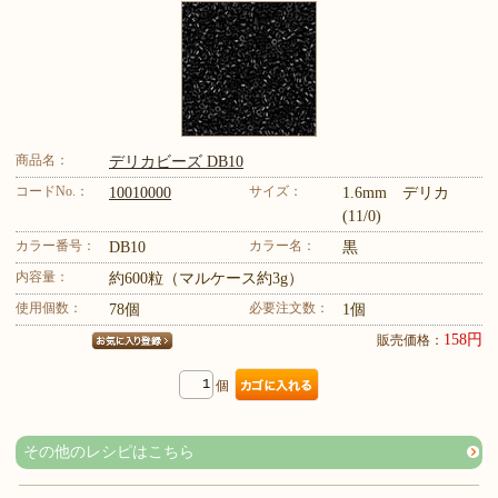
商品名：
デリカビーズ DB10
コードNo.：
サイズ：
10010000
1.6mm デリカ
(11/0)
カラー番号：
カラー名：
DB10
黒
内容量：
約600粒（マルケース約3g）
使用個数：
必要注文数：
78個
1個
158円
販売価格：
個
その他のレシピはこちら