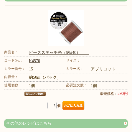
商品名：
ビーズステッチ糸（約#40）
コードNo.：
サイズ：
K4570
カラー番号：
カラー名：
15
アプリコット
内容量：
約50m（パック）
使用個数：
必要注文数：
1個
1個
290円
販売価格：
個
その他のレシピはこちら