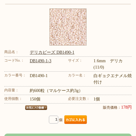
商品名：
デリカビーズ DB1490-1
コードNo.：
サイズ：
DB1490-1-3
1.6mm デリカ
(11/0)
カラー番号：
カラー名：
DB1490-1
白ギョクエナメル焼
付け
内容量：
約600粒（マルケース約3g）
使用個数：
必要注文数：
150個
1個
178円
販売価格：
個