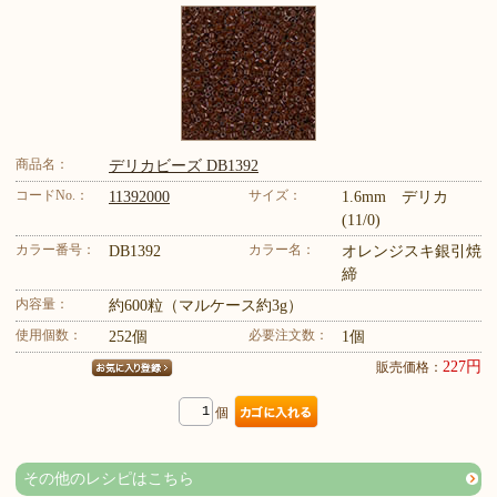
商品名：
デリカビーズ DB1392
コードNo.：
サイズ：
11392000
1.6mm デリカ
(11/0)
カラー番号：
カラー名：
DB1392
オレンジスキ銀引焼
締
内容量：
約600粒（マルケース約3g）
使用個数：
必要注文数：
252個
1個
227円
販売価格：
個
その他のレシピはこちら