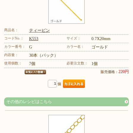
商品名：
ティーピン
コードNo.：
サイズ：
K553
0.7X20mm
カラー番号：
カラー名：
G
ゴールド
内容量：
30本（パック）
使用個数：
必要注文数：
7個
1個
220円
販売価格：
個
その他のレシピはこちら