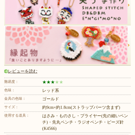
レビューを読む
難易度：
★
★
★
★
★
色味：
レッド系
金具の色味：
ゴールド
サイズ：
約9cm×約1.8cm(ストラップパーツ含まず)
使用する道具：
はさみ・ものさし・プライヤー(先の細いペン
チ)・先丸ペンチ・ラジオペンチ・ビーズ針
(K4566)