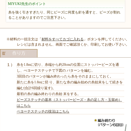
MIYUKI先生のポイント
糸を強く引きすぎたり、同じビーズに何度も針を通すと、ビーズが割れ
ることがありますのでご注意下さい。
※材料の一括注文は「
材料をすべてカゴに入れる
」ボタンを押してください。
レシピは含まれません、画面でご確認頂くか、印刷してお使い下さい。
１）
糸を1.8mに切り、糸端から約20cmの位置にストッパービーズを通
し、ぺヨーテステッチで下図の パターンを編む。
3回目のパターンが編み終わったら糸をそのままにしておく。
新たに糸を1.8mに切 り、新たな糸の編み始めの糸始末をして続きを
編む(合計6回繰り返す)。
最初の糸の編み終わりの糸始 末をする。
ビーズステッチの基本（ストッパービーズ・糸の足し方・玉留め）
はこちら
ペヨーテステッチの技法はこちら