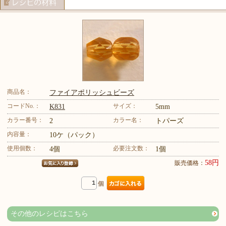
商品名：
ファイアポリッシュビーズ
コードNo.：
サイズ：
K831
5mm
カラー番号：
カラー名：
2
トパーズ
内容量：
10ケ（パック）
使用個数：
必要注文数：
4個
1個
58円
販売価格：
個
その他のレシピはこちら