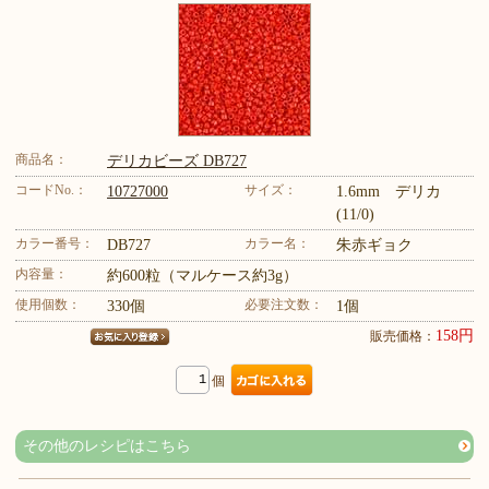
商品名：
デリカビーズ DB727
コードNo.：
サイズ：
10727000
1.6mm デリカ
(11/0)
カラー番号：
カラー名：
DB727
朱赤ギョク
内容量：
約600粒（マルケース約3g）
使用個数：
必要注文数：
330個
1個
158円
販売価格：
個
その他のレシピはこちら