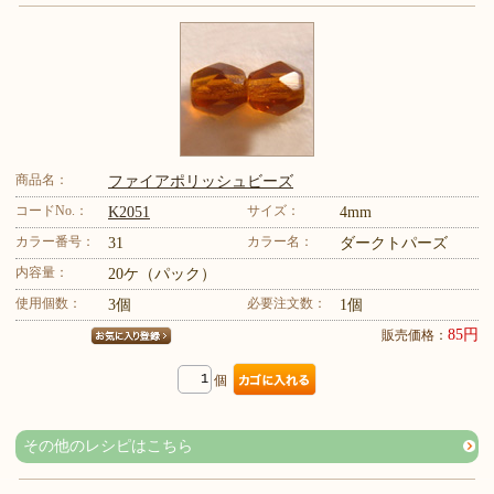
商品名：
ファイアポリッシュビーズ
コードNo.：
サイズ：
K2051
4mm
カラー番号：
カラー名：
31
ダークトパーズ
内容量：
20ケ（パック）
使用個数：
必要注文数：
3個
1個
85円
販売価格：
個
その他のレシピはこちら