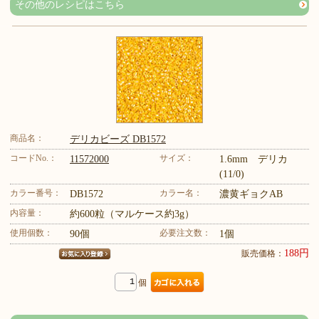
その他のレシピはこちら
商品名：
デリカビーズ DB1572
コードNo.：
サイズ：
11572000
1.6mm デリカ
(11/0)
カラー番号：
カラー名：
DB1572
濃黄ギョクAB
内容量：
約600粒（マルケース約3g）
使用個数：
必要注文数：
90個
1個
188円
販売価格：
個