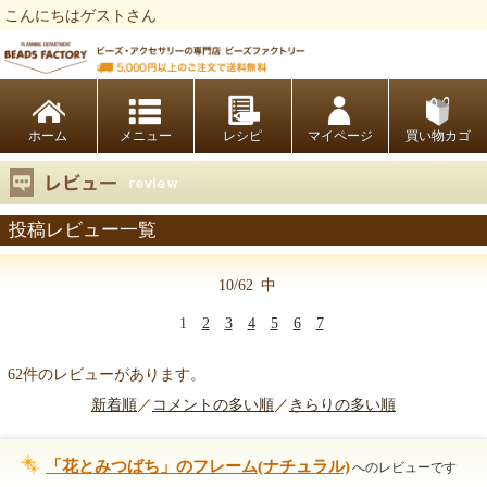
こんにちはゲストさん
ビーズファクトリー ビーズ・パーツ・金具など・アクセサリーの専門店
ホーム
レシピ
マイページ
買い物カゴ
投稿レビュー一覧
10/62
中
1
2
3
4
5
6
7
62件のレビューがあります。
新着順
／
コメントの多い順
／
きらりの多い順
「花とみつばち」のフレーム(ナチュラル)
へのレビューです