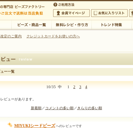
・アクセサリーの専門店
 改定のご案内
クレジットカードをお使いの方へ
ご利用方法
 5,000円以上のご注文で送料は当店が負担いたします
の専門店 ビーズファクトリー 5,000円以上のご注文で送料は当店が負担いたします
会員マイページ
お気に入りリスト
大
ビーズ・商品一覧
無料レシピ・作り方
トレンド特集
ビュー一覧
10/35
中
1
2
3
4
のレビューがあります。
新着順
／
コメントの多い順
／
きらりの多い順
MIYUKIシードビーズ
へのレビューです