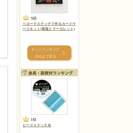
ペヨーテステッチで作るカードケ
ースキット(薔薇とマーガレット)
キットランキング
30位まで見る
ビーズステッチ糸