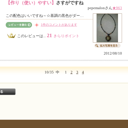
【作り（使い）やすい】
さすがですね
pepemalonさん
★963
この配色はいいですね～☆基調の黒色がダー…
1件のコメントがあります
21
このレビューは...
きらりポイント
2012/08/10
10/35
中
1
2
3
4