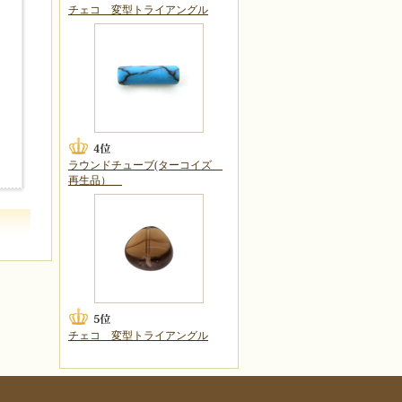
チェコ 変型トライアングル
ラウンドチューブ(ターコイズ
再生品）
チェコ 変型トライアングル