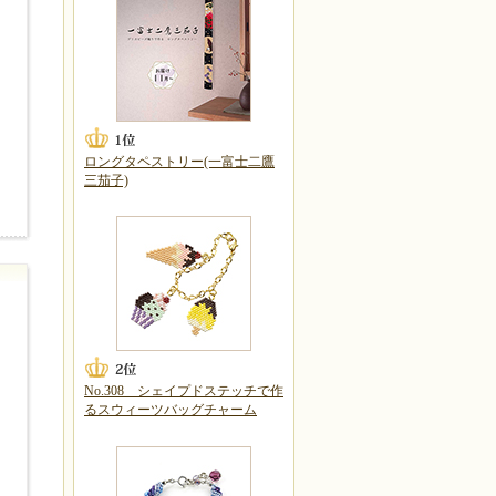
ロングタペストリー(一富士二鷹
三茄子)
No.308 シェイプドステッチで作
るスウィーツバッグチャーム