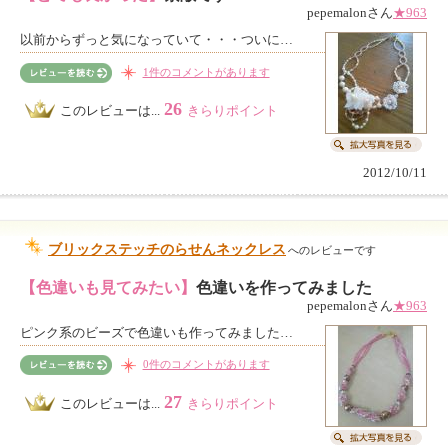
pepemalonさん
★963
以前からずっと気になっていて・・・ついに…
1件のコメントがあります
26
このレビューは...
きらりポイント
2012/10/11
ブリックステッチのらせんネックレス
へのレビューです
【色違いも見てみたい】
色違いを作ってみました
pepemalonさん
★963
ピンク系のビーズで色違いも作ってみました…
0件のコメントがあります
27
このレビューは...
きらりポイント