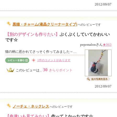
2012/09/07
黒猫・チャーム(液晶クリーナータイプ)
へのレビューです
【別のデザインも作りたい】
ぷくぷくしていてかわいい
です☆
pepemalonさん
★963
猫の柄に惹かれてさっそく作ってみました～…
1件のコメントがあります
30
このレビューは...
きらりポイント
2012/09/07
ノーチェ・ネックレス
へのレビューです
【色違いも見てみたい】
作ってよかったです☆