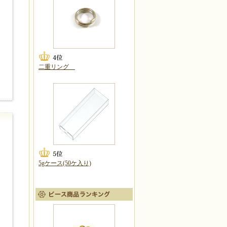
二重リング
5gケース(50ケ入り)