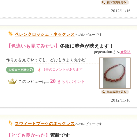
2012/11/16
ペレンクロッシェ・ネックレス
へのレビューです
【色違いも見てみたい】
冬服に赤色が映えます！
pepemalonさん
★963
作り方を見てやっても、どおもうまく丸小ビ…
1件のコメントがあります
20
このレビューは...
きらりポイント
2012/11/16
スウィートブーケのネックレス
へのレビューです
【とても良かった】
素敵です