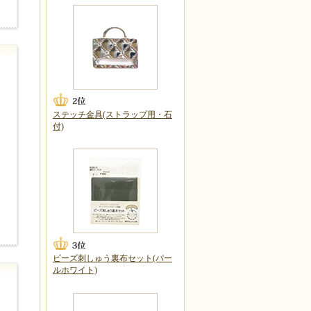
ステッチ金具(ストラップ用・石
付)
ビーズ刺しゅう裏布セット(パー
ルホワイト)