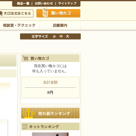
商品一覧
お問い合わせ
サイトマップ
買い物かご
口注文はこちら
相談室・テクニック
店舗案内
現在買い物カゴには
何も入っていません。
文字サイズの変更
小
中
大
合計金額
0円