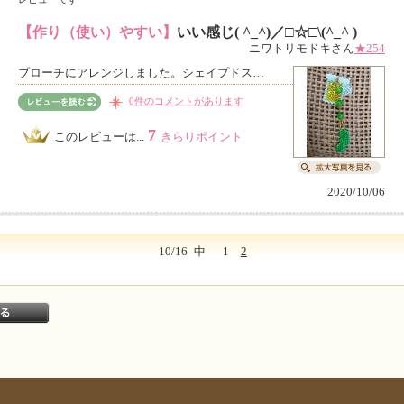
【作り（使い）やすい】
いい感じ( ^_^)／□☆□\(^_^ )
ニワトリモドキさん
★254
ブローチにアレンジしました。シェイプドス…
0件のコメントがあります
7
このレビューは...
きらりポイント
2020/10/06
10/16
中
1
2