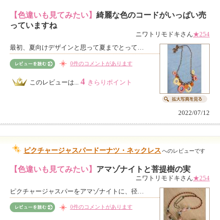
【色違いも見てみたい】
綺麗な色のコードがいっぱい売
っていますね
ニワトリモドキさん
★254
最初、夏向けデザインと思って夏までとって…
0件のコメントがあります
4
このレビューは...
きらりポイント
2022/07/12
ピクチャージャスパードーナツ・ネックレス
へのレビューです
【色違いも見てみたい】
アマゾナイトと菩提樹の実
ニワトリモドキさん
★254
ピクチャージャスパーをアマゾナイトに、径…
0件のコメントがあります