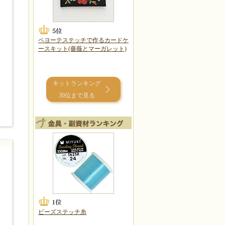
ペヨーテステッチで作るカードケ
ースキット(薔薇とマーガレット)
キットランキング
30位まで見る
ビーズステッチ糸