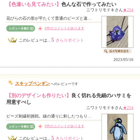
【色違いも見てみたい】
色んな石で作ってみたい
ニワトリモドキさん
★254
花びらの石の形が平たくて普通のビーズと違…
0件のコメントがあります
5
このレビューは...
きらりポイント
2023/05/16
スキップペンギン
へのレビューです
【別のデザインも作りたい】
良く切れる先細のハサミを
用意すべし
ニワトリモドキさん
★254
ビーズ刺繍初挑戦。線の通りに刺したつもり…
0件のコメントがあります
5
このレビューは...
きらりポイント