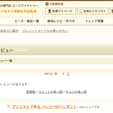
・アクセサリーの専門店
 改定のご案内
クレジットカードをお使いの方へ
ご利用方法
 5,000円以上のご注文で送料は当店が負担いたします
の専門店 ビーズファクトリー 5,000円以上のご注文で送料は当店が負担いたします
会員マイページ
お気に入りリスト
大
ビーズ・商品一覧
無料レシピ・作り方
トレンド特集
ビュー一覧
10/16
中
1
2
のレビューがあります。
新着順
／
コメントの多い順
／
きらりの多い順
アメジストで作る パンジーのペンダント
へのレビューです