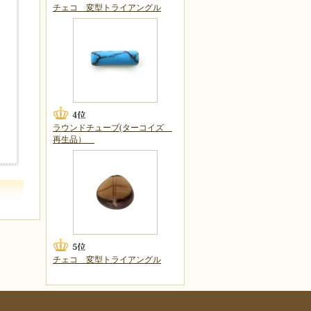
チェコ 変型トライアングル
ラウンドチューブ(ターコイズ
再生品）
チェコ 変型トライアングル