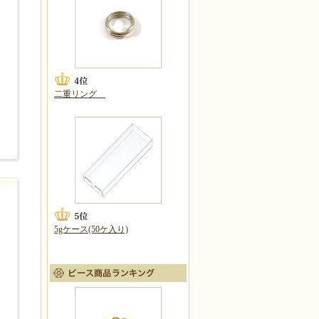
二重リング
5gケース(50ケ入り)