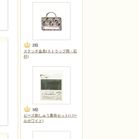
ステッチ金具(ストラップ用・石
付)
ビーズ刺しゅう裏布セット(パー
ルホワイト)