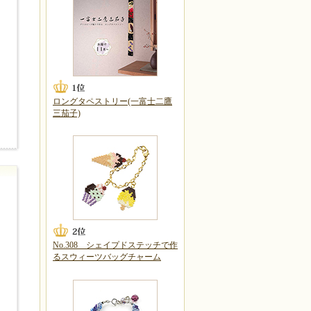
ロングタペストリー(一富士二鷹
三茄子)
No.308 シェイプドステッチで作
るスウィーツバッグチャーム