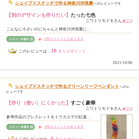
シェイプドステッチで作る神奈川沖浪裏
へのレビューです
【別のデザインも作りたい】
たった七色
ニワトリモドキさん
★254
こんなに小さいのにちゃんと神奈川沖浪裏に…
0件のコメントがあります
10
このレビューは...
きらりポイント
2021/10/06
シェイプドステッチで作るグリーンリーフペンダント
へのレ
ビューです
【作り（使い）にくかった】
すごく豪華
ニワトリモドキさん
★254
参考作品のブレスレットをトウカエデの紅葉…
2件のコメントがあります
6
このレビューは...
きらりポイント