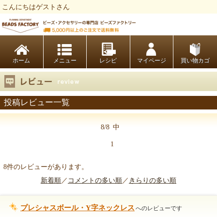
こんにちはゲストさん
ビーズファクトリー ビーズ・パーツ・金具など・アクセサリーの専門店
ホーム
レシピ
マイページ
買い物カゴ
投稿レビュー一覧
8/8
中
1
8件のレビューがあります。
新着順
／
コメントの多い順
／
きらりの多い順
プレシャスボール・Y字ネックレス
へのレビューです